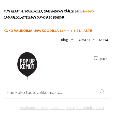
KUN TILAAT YLI 60 EUROLLA, SAAT KAUPAN PÄÄLLE
S
A
T
E
E
N
K
A
A
R
I
-
ILMAPALLOLAJITELMAN
(ARVO 9,90
EUROA).
KOKO VALIKOIMA -30% KOODILLA tammiale 24.1 ASTI!
Blogi
Oma tili
Kassa
0,00 €
Vaaleanpunainen
Punainen
Pinkki
Ruusukulta
Kulta