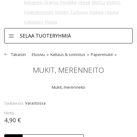
Keltainen
Oranssi
Persikka
Vihreä
Minttu
Violetti
Vaaleansininen
Sininen
Turkoosi
Ruskea
Hopea
Valkoinen
Musta
SELAA TUOTERYHMIÄ
Takaisin
Etusivu
Kattaus & somistus
Paperimukit
MUKIT, MERENNEITO
Mukit, merenneito
Saatavuus
Varastossa
Hinta
4,90 €