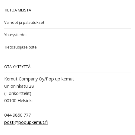
TIETOA MEISTÄ
Vaihdot ja palautukset
Yhteystiedot
Tietosuojaseloste
OTA YHTEYTTÄ
Kemut Company Oy/Pop up kemut
Unioninkatu 28
(Torikorttelit)
00100
Helsinki
044 9850 777
posti@popupkemut.fi