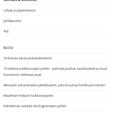
Lahjat ja paperitavara
Juhlapuuha
ALE
BLOGI
24 ihanaa ideaa joulukalenteriin
10 vinkkiä poikkeusajan juhliin - parhaat puuhat, tarjoiluideat ja muut
huomioon otettavat asiat
Minuutin askareluidea jätskibaariin, joka kruunaa herkkuannoksen
Maailman helpoin kukkaseppele
Kahdeksan askelta ekologisempiin juhliin