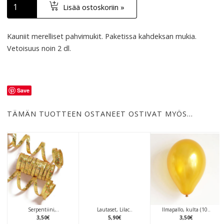
Lisää ostoskoriin »
Kauniit merelliset pahvimukit. Paketissa kahdeksan mukia.
Vetoisuus noin 2 dl.
Save
TÄMÄN TUOTTEEN OSTANEET OSTIVAT MYÖS…
Serpentiini,..
Lautaset, Lilac..
Ilmapallo, kulta (10..
3
,
50
€
5
,
90
€
3
,
50
€