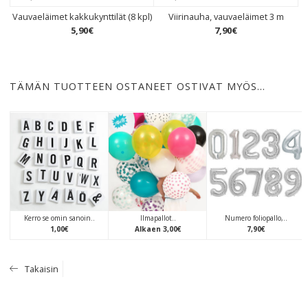
Vauvaeläimet kakkukynttilät (8 kpl)
Viirinauha, vauvaeläimet 3 m
5
,
90
€
7
,
90
€
TÄMÄN TUOTTEEN OSTANEET OSTIVAT MYÖS…
Kerro se omin sanoin..
Ilmapallot..
Numero foliopallo,..
1
,
00
€
Alkaen
3
,
00
€
7
,
90
€
Takaisin