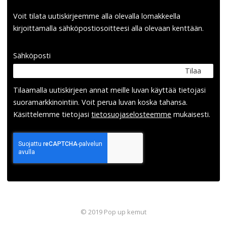
Voit tilata uutiskirjeemme alla olevalla lomakkeella
kirjoittamalla sähköpostiosoitteesi alla olevaan kenttään.
Sähköposti
Tilaa
Tilaamalla uutis­kirjeen annat meille luvan käyttää tietojasi
suora­markkinointiin. Voit perua luvan koska tahansa.
Käsittelemme tietojasi
tieto­suoja­selosteemme
mukaisesti.
© 2019 Pop up kemut