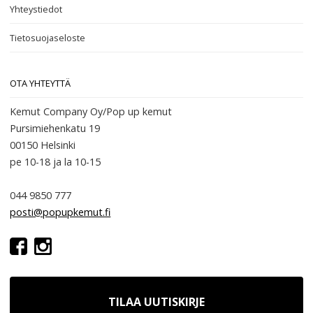
Yhteystiedot
Tietosuojaseloste
OTA YHTEYTTÄ
Kemut Company Oy/Pop up kemut
Pursimiehenkatu 19
00150 Helsinki
pe 10-18
ja la 10-15
044 9850 777
posti@popupkemut.fi
TILAA UUTISKIRJE