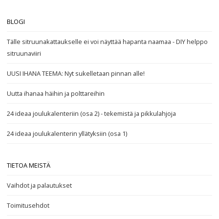
BLOGI
Tälle sitruunakattaukselle ei voi näyttää hapanta naamaa - DIY helppo
sitruunaviiri
UUSI IHANA TEEMA: Nyt sukelletaan pinnan alle!
Uutta ihanaa häihin ja polttareihin
24 ideaa joulukalenteriin (osa 2) - tekemistä ja pikkulahjoja
24 ideaa joulukalenterin yllätyksiin (osa 1)
TIETOA MEISTÄ
Vaihdot ja palautukset
Toimitusehdot