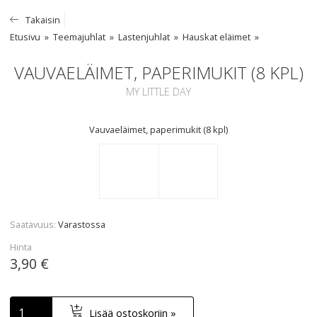
Takaisin
Etusivu
Teemajuhlat
Lastenjuhlat
Hauskat eläimet
VAUVAELÄIMET, PAPERIMUKIT (8 KPL)
MY LITTLE DAY
Vauvaeläimet, paperimukit (8 kpl)
Saatavuus
Varastossa
Hinta
3,90 €
Lisää ostoskoriin »