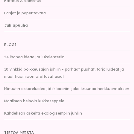
Kattaus & somistus
Lahjat ja paperitavara
Juhlapuuha
BLOGI
24 ihanaa ideaa joulukalenteriin
10 vinkkiä poikkeusajan juhliin - parhaat puuhat, tarjoiluideat ja
muut huomioon otettavat asiat
Minuutin askareluidea jätskibaariin, joka kruunaa herkkuannoksen
Maailman helpoin kukkaseppele
Kahdeksan askelta ekologisempiin juhliin
TIETOA MEISTÄ