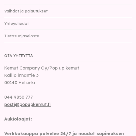
Vaihdot ja palautukset
Yhteystiedot
Tietosuojaseloste
OTA YHTEYTTÄ
Kemut Company Oy/Pop up kemut
Kalliolinnantie 3
00140
Helsinki
044 9850 777
posti@popupkemut.fi
Aukioloajat:
Verkkokauppa palvelee 24/7 ja noudot sopimuksen