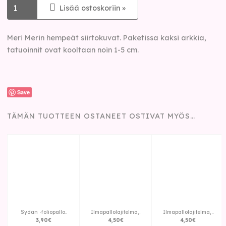
Lisää ostoskoriin »
Meri Merin hempeät siirtokuvat. Paketissa kaksi arkkia,
tatuoinnit ovat kooltaan noin 1-5 cm.
Save
TÄMÄN TUOTTEEN OSTANEET OSTIVAT MYÖS…
Sydän -foliopallo..
Ilmapallolajitelma,..
Ilmapallolajitelma,..
3
,
90
€
4
,
50
€
4
,
50
€