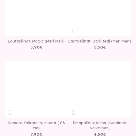
Lautasliinat, Magic (Meri Meri)
Lautasliinat, Dark teal (Meri Meri)
5
,
90
€
5
,
50
€
Numero foliopallo, musta ( 86
Ilmapallolajitelma, punainen,
cm)
valkoinen,
7
,
90
€
4
,
50
€