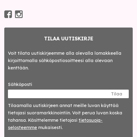
TILAA UUTISKIRJE
Voit tilata uutiskirjeemme alla olevalla lomakkeella
kirjoittamalla sähköpostiosoitteesi alla olevaan
kenttään.
Sähköposti
Tilaa
Tilaamalla uutis­kirjeen annat meille luvan käyttää
tietojasi suora­markkinointiin. Voit perua luvan koska
tahansa. Käsittelemme tietojasi
tieto­suoja­
selosteemme
mukaisesti.