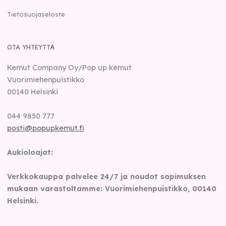
Tietosuojaseloste
OTA YHTEYTTÄ
Kemut Company Oy/Pop up kemut
Vuorimiehenpuistikko
00140
Helsinki
044 9850 777
posti@popupkemut.fi
Aukioloajat:
Verkkokauppa palvelee 24/7 ja noudot sopimuksen
mukaan varastoltamme: Vuorimiehenpuistikko, 00140
Helsinki.