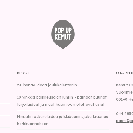
BLOGI
OTA YHT
24 ihanaa ideaa joulukalenteriin
Kemut C
Vuorimie
10 vinkkiä poikkeusajan juhliin - parhaat puuhat,
00140
He
tarjoiluideat ja muut huomioon otettavat asiat
044 9850
Minuutin askareluidea jätskibaariin, joka kruunaa
posti@p
herkkuannoksen