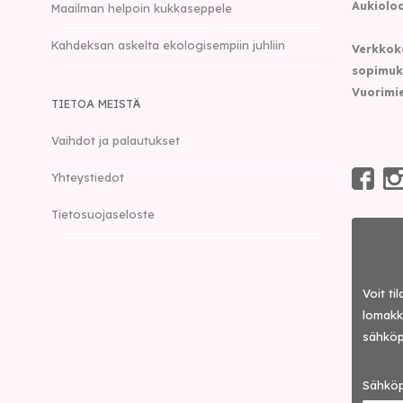
Aukioloa
Maailman helpoin kukkaseppele
Kahdeksan askelta ekologisempiin juhliin
Verkkok
sopimuk
Vuorimie
TIETOA MEISTÄ
Vaihdot ja palautukset
Yhteystiedot
Tietosuojaseloste
Voit ti
lomakke
sähköp
Sähköp