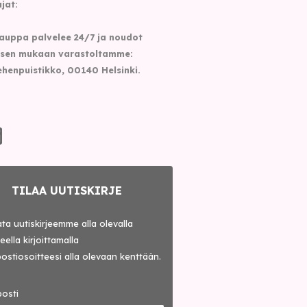
jat:
auppa palvelee 24/7 ja noudot
sen mukaan varastoltamme:
henpuistikko, 00140 Helsinki.
TILAA UUTISKIRJE
lata uutiskirjeemme alla olevalla
ella kirjoittamalla
ostiosoitteesi alla olevaan kenttään.
osti