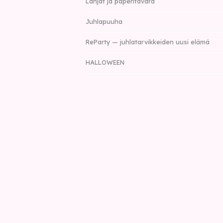
Lahjat ja paperitavara
Juhlapuuha
ReParty — juhlatarvikkeiden uusi elämä
HALLOWEEN