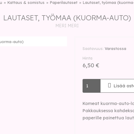
vu
Kattaus & somistus
Paperilautaset
Lautaset, työmaa (kuorma
LAUTASET, TYÖMAA (KUORMA-AUTO)
MERI MERI
kuorma-auto)
Saatavuus
Varastossa
Hinta
6,50 €
Lisää ost
Komeat kuorma-auto-lau
Pakkauksessa kahdeksan
paperille painettua laut