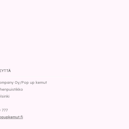
EYTTÄ
ompany Oy/Pop up kemut
henpuistikko
lsinki
 777
opupkemut.fi