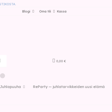
STIKOSTA.
Blogi
Oma tili
Kassa
0,00 €
Juhlapuuha
ReParty — juhlatarvikkeiden uusi elämä