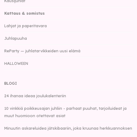
Kausijuhlat
Kattaus & somistus
Lahjat ja paperitavara
Juhlapuuha
ReParty — juhlatarvikkeiden uusi elämä
HALLOWEEN
BLOGI
24 ihanaa ideaa joulukalenteriin
10 vinkkiä poikkeusajan juhliin - parhaat puuhat, tarjoiluideat ja
muut huomioon otettavat asiat
Minuutin askareluidea jätskibaariin, joka kruunaa herkkuannoksen