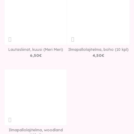
Lautasliinat, kuusi (Meri Meri)
Ilmapallolajitelma, boho (10 kpl)
6
,
50
€
4
,
50
€
Ilmapallolajitelma, woodland