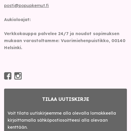
posti@popupkemut.fi
Aukioloajat:
Verkkokauppa palvelee 24/7 ja noudot sopimuksen
mukaan varastoltamme: Vuorimiehenpuistikko, 00140
Helsinki.
TILAA UUTISKIRJE
Voit tilata uutiskirjeemme alla olevalla lomakkeella
kirjoittamalla sähköpostiosoitteesi alla olevaan
kenttään.