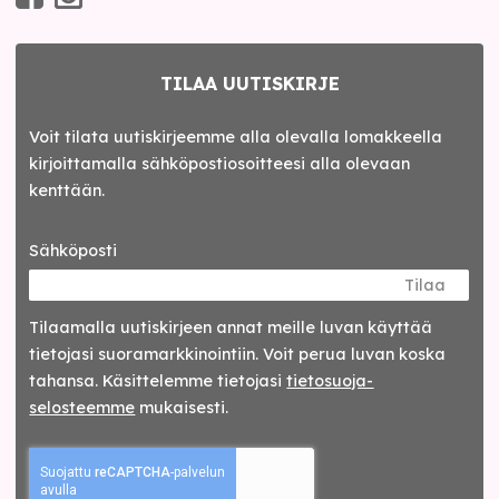
TILAA UUTISKIRJE
Voit tilata uutiskirjeemme alla olevalla lomakkeella
kirjoittamalla sähköpostiosoitteesi alla olevaan
kenttään.
Sähköposti
Tilaa
Tilaamalla uutis­kirjeen annat meille luvan käyttää
tietojasi suora­markkinointiin. Voit perua luvan koska
tahansa. Käsittelemme tietojasi
tieto­suoja­
selosteemme
mukaisesti.