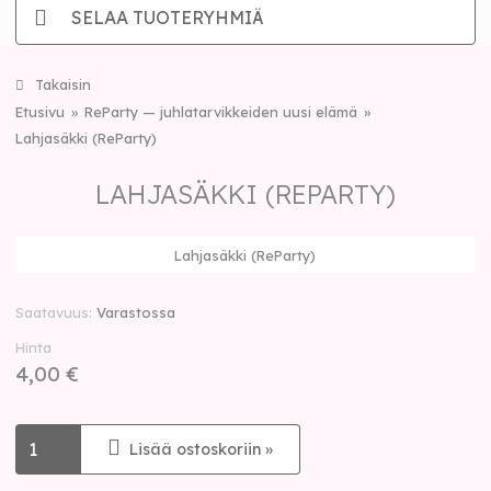
SELAA TUOTERYHMIÄ
Takaisin
Etusivu
ReParty — juhlatarvikkeiden uusi elämä
Lahjasäkki (ReParty)
LAHJASÄKKI (REPARTY)
Lahjasäkki (ReParty)
Saatavuus
Varastossa
Hinta
4,00 €
Lisää ostoskoriin »