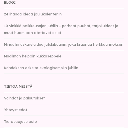
BLOGI
24 ihanaa ideaa joulukalenteriin
10 vinkkiä poikkeusajan juhliin - parhaat puuhat, tarjoiluideat ja
muut huomioon otettavat asiat
Minuutin askareluidea jätskibaariin, joka kruunaa herkkuannoksen
Maailman helpoin kukkaseppele
Kahdeksan askelta ekologisempiin juhliin
TIETOA MEISTÄ
Vaihdot ja palautukset
Yhteystiedot
Tietosuojaseloste