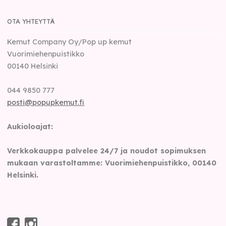
OTA YHTEYTTÄ
Kemut Company Oy/Pop up kemut
Vuorimiehenpuistikko
00140
Helsinki
044 9850 777
posti@popupkemut.fi
Aukioloajat:
Verkkokauppa palvelee 24/7 ja noudot sopimuksen
mukaan varastoltamme: Vuorimiehenpuistikko, 00140
Helsinki.