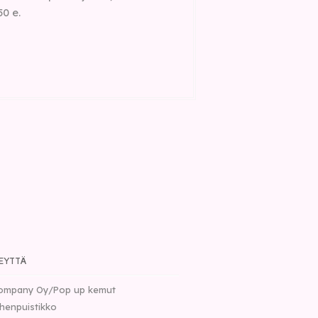
50 e.
EYTTÄ
ompany Oy/Pop up kemut
henpuistikko