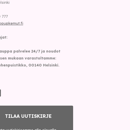
lsinki
 777
opupkemut.fi
jat:
auppa palvelee 24/7 ja noudot
sen mukaan varastoltamme:
henpuistikko, 00140 Helsinki.
TILAA UUTISKIRJE