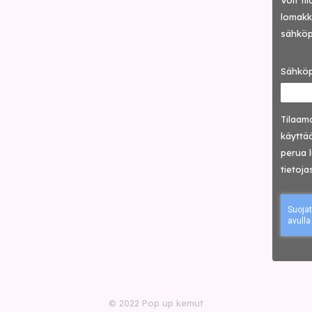
Voit ti
lomakke
sähköp
Sähköp
Tilaama
käyttää
perua 
tietoja
© 2022 Pop up kemut