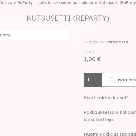
Etusivu
ReParty — juhlatarvikkeiden uusi elämä
Kutsusetti (ReParty
KUTSUSETTI (REPARTY)
Party)
Saatavuus
Varastossa
Hinta
1,00 €
Lisää ost
Kivat kaktus-kutsut!
Pakkauksessa 8 kpl post
kutsukortteja.
Huom!
Pakkausissa saatt