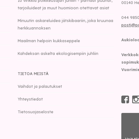
10 vinkkiä poikkeusajan juhliin - parhaat puuhat,
00140
He
tarjoiluideat ja muut huomioon otettavat asiat
044 9850
Minuutin askareluidea jätskibaariin, joka kruunaa
posti@p
herkkuannoksen
Aukioloa
Maailman helpoin kukkaseppele
Kahdeksan askelta ekologisempiin juhliin
Verkkok
sopimuk
Vuorimie
TIETOA MEISTÄ
Vaihdot ja palautukset
Yhteystiedot
Tietosuojaseloste