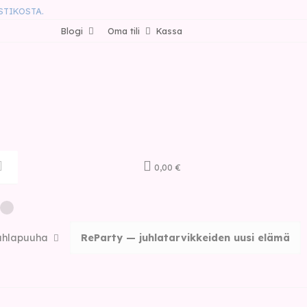
STIKOSTA.
Blogi
Oma tili
Kassa
0,00 €
uhlapuuha
ReParty — juhlatarvikkeiden uusi elämä