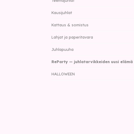
Teemajuhlat
Kausijuhlat
Kattaus & somistus
Lahjat ja paperitavara
Juhlapuuha
ReParty — juhlatarvikkeiden uusi elämä
HALLOWEEN