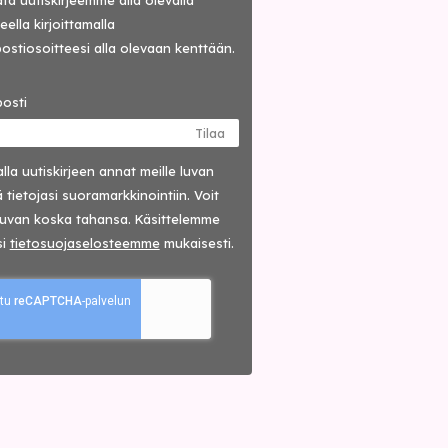
lata uutiskirjeemme alla olevalla
ella kirjoittamalla
ostiosoitteesi alla olevaan kenttään.
osti
Tilaa
lla uutis­kirjeen annat meille luvan
 tietojasi suora­markkinointiin. Voit
luvan koska tahansa. Käsittelemme
si
tieto­suoja­selosteemme
mukaisesti.