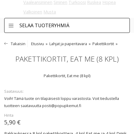
Vaaleansininen
Sininen
Turkoosi
Ruskea
Hopea
Valkoinen
Musta
SELAA TUOTERYHMIÄ
Takaisin
Etusivu
Lahjat ja paperitavara
Pakettikortit
PAKETTIKORTIT, EAT ME (8 KPL)
Pakettikortit, Eat me (8 kpl)
Saatavuus
Voih! Tämä tuote on tilapäisesti loppu varastosta. Voit tiedustella
tuotteen saatavuutta
posti@popupkemut.fi
Hinta
5,90 €
Pakkauksessa 8 kpl pakettikortteja, 4 kpl Eat me ja 4 kpl Drink