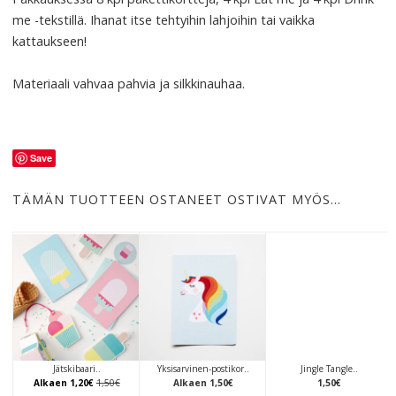
me -tekstillä. Ihanat itse tehtyihin lahjoihin tai vaikka
kattaukseen!
Materiaali vahvaa pahvia ja silkkinauhaa.
Save
TÄMÄN TUOTTEEN OSTANEET OSTIVAT MYÖS…
Jätskibaari..
Yksisarvinen-postikor..
Jingle Tangle..
Alkaen
1
,
20
€
1
,
50
€
Alkaen
1
,
50
€
1
,
50
€