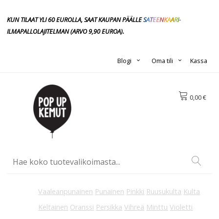
KUN TILAAT YLI 60 EUROLLA, SAAT KAUPAN PÄÄLLE
S
A
T
E
E
N
K
A
A
R
I
-
ILMAPALLOLAJITELMAN
(ARVO 9,90
EUROA).
Blogi
Oma tili
Kassa
0,00 €
Vaaleanpunainen
Punainen
Pinkki
Ruusukulta
Kulta
Keltainen
Oranssi
Persikka
Vihreä
Minttu
Violetti