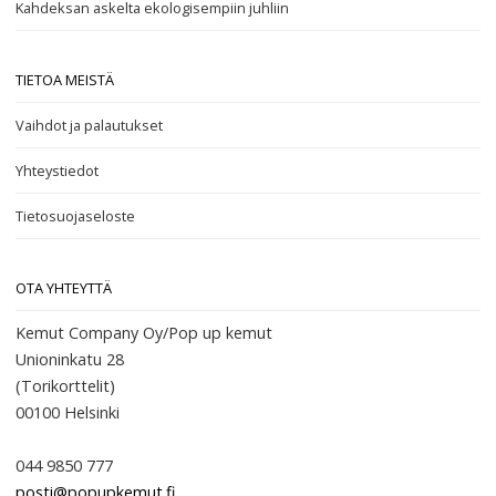
Kahdeksan askelta ekologisempiin juhliin
TIETOA MEISTÄ
Vaihdot ja palautukset
Yhteystiedot
Tietosuojaseloste
OTA YHTEYTTÄ
Kemut Company Oy/Pop up kemut
Unioninkatu 28
(Torikorttelit)
00100
Helsinki
044 9850 777
posti@popupkemut.fi