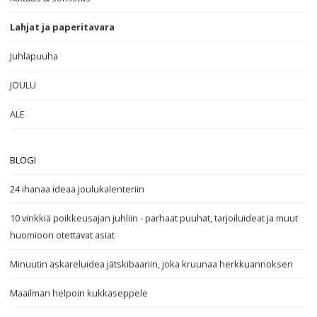
Lahjat ja paperitavara
Juhlapuuha
JOULU
ALE
BLOGI
24 ihanaa ideaa joulukalenteriin
10 vinkkiä poikkeusajan juhliin - parhaat puuhat, tarjoiluideat ja muut
huomioon otettavat asiat
Minuutin askareluidea jätskibaariin, joka kruunaa herkkuannoksen
Maailman helpoin kukkaseppele