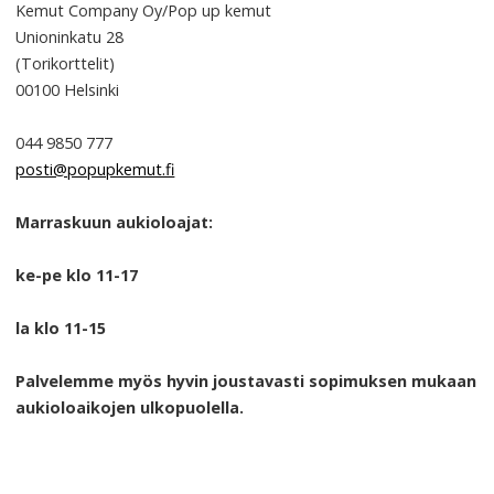
Kemut Company Oy/Pop up kemut
Unioninkatu 28
(Torikorttelit)
00100
Helsinki
044 9850 777
posti@popupkemut.fi
Marraskuun aukioloajat:
ke-pe klo 11-17
la klo 11-15
Palvelemme myös hyvin joustavasti sopimuksen mukaan
aukioloaikojen ulkopuolella.