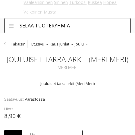
Vaaleansininen
Sininen
Turkoosi
Ruskea
Hopea
Valkoinen
Musta
SELAA TUOTERYHMIÄ
Takaisin
Etusivu
Kausijuhlat
Joulu
JOULUISET TARRA-ARKIT (MERI MERI)
MERI MERI
Jouluiset tarra-arkit (Meri Meri)
Saatavuus
Varastossa
Hinta
8,90 €