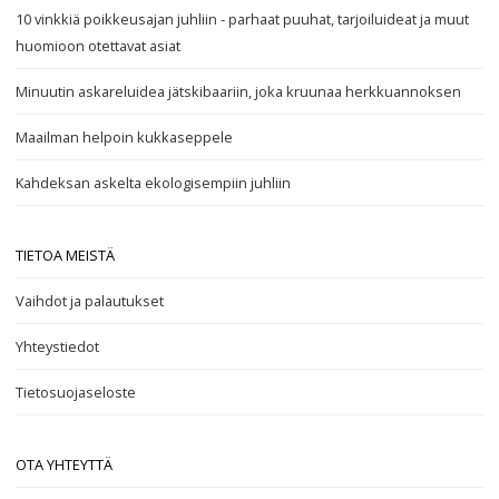
10 vinkkiä poikkeusajan juhliin - parhaat puuhat, tarjoiluideat ja muut
huomioon otettavat asiat
Minuutin askareluidea jätskibaariin, joka kruunaa herkkuannoksen
Maailman helpoin kukkaseppele
Kahdeksan askelta ekologisempiin juhliin
TIETOA MEISTÄ
Vaihdot ja palautukset
Yhteystiedot
Tietosuojaseloste
OTA YHTEYTTÄ