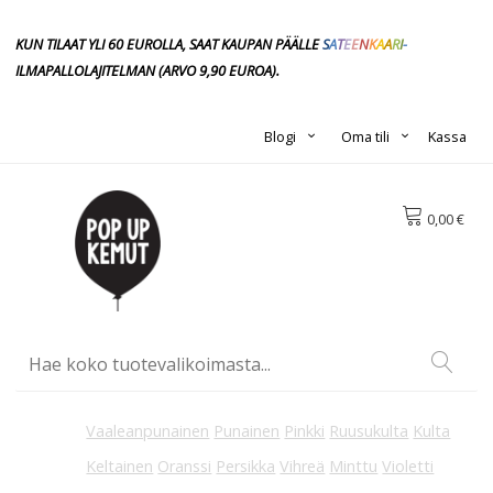
KUN TILAAT YLI 60 EUROLLA, SAAT KAUPAN PÄÄLLE
S
A
T
E
E
N
K
A
A
R
I
-
ILMAPALLOLAJITELMAN
(ARVO 9,90
EUROA).
Blogi
Oma tili
Kassa
0,00 €
Vaaleanpunainen
Punainen
Pinkki
Ruusukulta
Kulta
Keltainen
Oranssi
Persikka
Vihreä
Minttu
Violetti