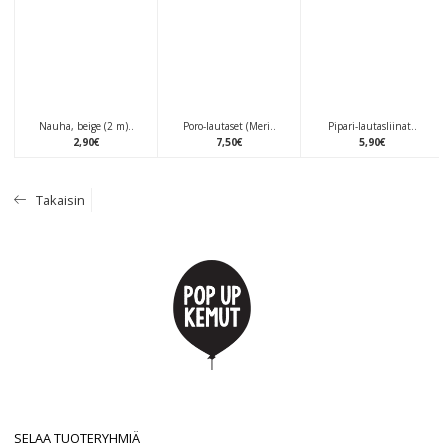
Nauha, beige (2 m)..
Poro-lautaset (Meri..
Pipari-lautasliinat..
2
,
90
€
7
,
50
€
5
,
90
€
Takaisin
SELAA TUOTERYHMIÄ