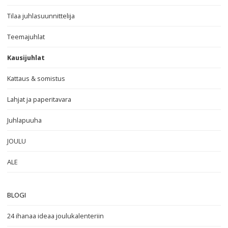
Tilaa juhlasuunnittelija
Teemajuhlat
Kausijuhlat
Kattaus & somistus
Lahjat ja paperitavara
Juhlapuuha
JOULU
ALE
BLOGI
24 ihanaa ideaa joulukalenteriin