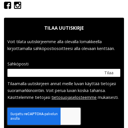
TILAA UUTISKIRJE
Voit tilata uutiskirjeemme alla olevalla lomakkeella
kirjoittamalla sähköpostiosoitteesi alla olevaan kenttään.
Sähköposti
Tilaa
Tilaamalla uutis­kirjeen annat meille luvan käyttää tietojasi
suora­markkinointiin. Voit perua luvan koska tahansa.
Käsittelemme tietojasi
tieto­suoja­selosteemme
mukaisesti.