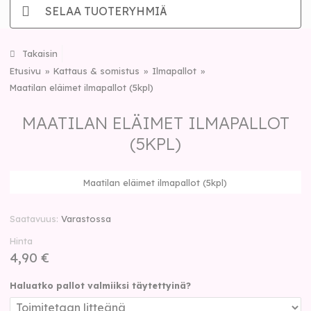
SELAA TUOTERYHMIÄ
Takaisin
Etusivu
Kattaus & somistus
Ilmapallot
Maatilan eläimet ilmapallot (5kpl)
MAATILAN ELÄIMET ILMAPALLOT
(5KPL)
Maatilan eläimet ilmapallot (5kpl)
Saatavuus
Varastossa
Hinta
4,90 €
Haluatko pallot valmiiksi täytettyinä?