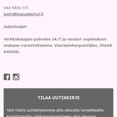
044 9850 777
posti@popupkemut.fi
Aukioloajat:
Verkkokauppa palvelee 24/7 ja noudot sopimuksen
mukaan varastoltamme: Vuorimiehenpuistikko, 00140
Helsinki.
TILAA UUTISKIRJE
Voit tilata uutiskirjeemme alla olevalla lomakkeella
kirjoittamalla sähköpostiosoitteesi alla olevaan