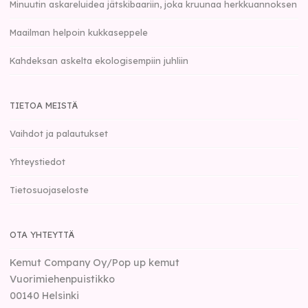
Minuutin askareluidea jätskibaariin, joka kruunaa herkkuannoksen
Maailman helpoin kukkaseppele
Kahdeksan askelta ekologisempiin juhliin
TIETOA MEISTÄ
Vaihdot ja palautukset
Yhteystiedot
Tietosuojaseloste
OTA YHTEYTTÄ
Kemut Company Oy/Pop up kemut
Vuorimiehenpuistikko
00140
Helsinki