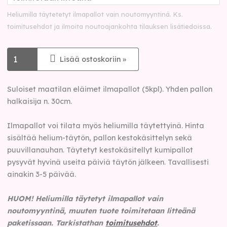
Heliumilla täytetetyt ilmapallot vain noutomyyntinä. Ks.
toimitusehdot ja ilmoita noutoajankohta tilauksen lisätiedoissa.
Lisää ostoskoriin »
Suloiset maatilan eläimet ilmapallot (5kpl). Yhden pallon
halkaisija n. 30cm.
Ilmapallot voi tilata myös heliumilla täytettyinä. Hinta
sisältää helium-täytön, pallon kestokäsittelyn sekä
puuvillanauhan. Täytetyt kestokäsitellyt kumipallot
pysyvät hyvinä useita päiviä täytön jälkeen. Tavallisesti
ainakin 3-5 päivää.
HUOM! Heliumilla täytetyt ilmapallot vain
noutomyyntinä, muuten tuote toimitetaan litteänä
paketissaan. Tarkistathan
toimitusehdot
.