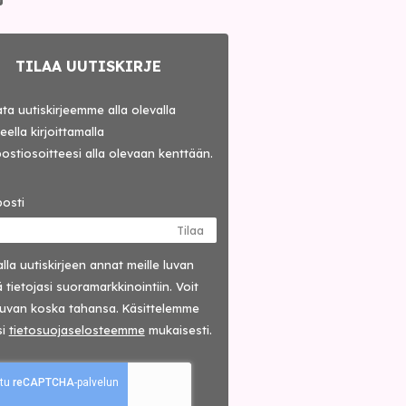
TILAA UUTISKIRJE
lata uutiskirjeemme alla olevalla
ella kirjoittamalla
ostiosoitteesi alla olevaan kenttään.
osti
Tilaa
lla uutis­kirjeen annat meille luvan
 tietojasi suora­markkinointiin. Voit
luvan koska tahansa. Käsittelemme
si
tieto­suoja­selosteemme
mukaisesti.