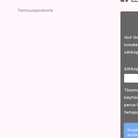
Tietosuojaseloste
Voit ti
lomakke
sähköp
Sähköp
Tilaama
käyttää
perua 
tietoja