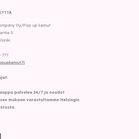
EYTTÄ
ompany Oy/Pop up kemut
nantie 3
lsinki
 777
opupkemut.fi
jat:
auppa palvelee 24/7 ja noudot
sen mukaan varastoltamme Helsingin
istosta.