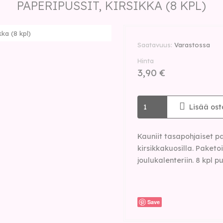
PAPERIPUSSIT, KIRSIKKA (8 KPL)
kka (8 kpl)
Saatavuus
Varastossa
Hinta
3,90 €
Lisää ost
Kauniit tasapohjaiset p
kirsikkakuosilla. Paketoi
joulukalenteriin. 8 kpl p
Save