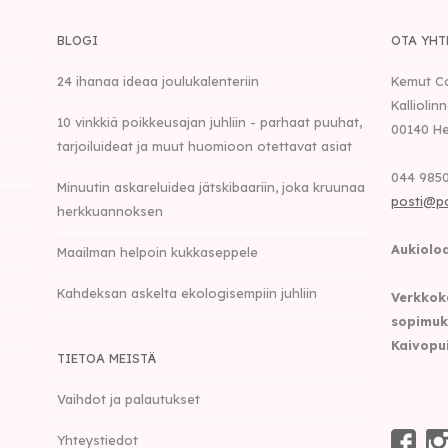
BLOGI
OTA YHT
24 ihanaa ideaa joulukalenteriin
Kemut C
Kalliolin
10 vinkkiä poikkeusajan juhliin - parhaat puuhat,
00140
He
tarjoiluideat ja muut huomioon otettavat asiat
044 9850
Minuutin askareluidea jätskibaariin, joka kruunaa
posti@p
herkkuannoksen
Aukioloa
Maailman helpoin kukkaseppele
Kahdeksan askelta ekologisempiin juhliin
Verkkok
sopimuk
Kaivopu
TIETOA MEISTÄ
Vaihdot ja palautukset
Yhteystiedot