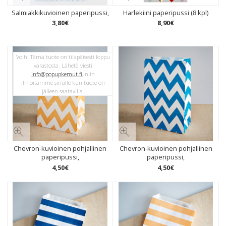
Salmiakkikuvioinen paperipussi,
Harlekiini paperipussi (8 kpl)
3
,
80
€
8
,
90
€
Voih! Tämä tuote on tilapäisesti loppu
varastosta. Lähetä viesti
info@popupkemut.fi
, niin
ilmoitamme sinulle kun tuote on
jälleen saatavilla.
Chevron-kuvioinen pohjallinen
Chevron-kuvioinen pohjallinen
paperipussi,
paperipussi,
4
,
50
€
4
,
50
€