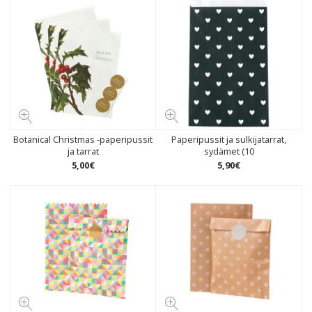
Botanical Christmas -paperipussit
Paperipussit ja sulkijatarrat,
ja tarrat
sydämet (10
5
,
00
€
5
,
90
€