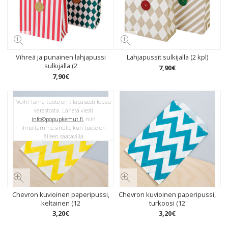
Vihreä ja punainen lahjapussi
Lahjapussit sulkijalla (2 kpl)
sulkijalla (2
7
,
90
€
7
,
90
€
Voih! Tämä tuote on tilapäisesti loppu
varastosta. Lähetä viesti
info@popupkemut.fi
, niin
ilmoitamme sinulle kun tuote on
jälleen saatavilla.
Chevron kuvioinen paperipussi,
Chevron kuvioinen paperipussi,
keltainen (12
turkoosi (12
3
,
20
€
3
,
20
€