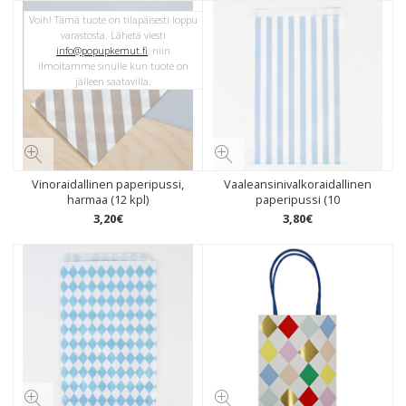
Voih! Tämä tuote on tilapäisesti loppu
varastosta. Lähetä viesti
info@popupkemut.fi
, niin
ilmoitamme sinulle kun tuote on
jälleen saatavilla.
Vinoraidallinen paperipussi,
Vaaleansinivalkoraidallinen
harmaa (12 kpl)
paperipussi (10
3
,
20
€
3
,
80
€