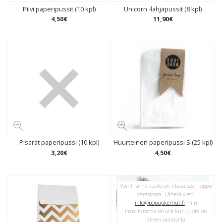
Pilvi paperipussit (10 kpl)
Unicorn -lahjapussit (8 kpl)
4
,
50
€
11
,
90
€
Pisarat paperipussi (10 kpl)
Huurteinen paperipussi S (25 kpl)
3
,
20
€
4
,
50
€
Voih! Tämä tuote on tilapäisesti loppu
varastosta. Lähetä viesti
info@popupkemut.fi
, niin
ilmoitamme sinulle kun tuote on
jälleen saatavilla.