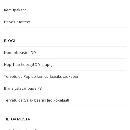
Kemupaketit
Palvelutuotteet
BLOGI
Noodoll easter DIY
Hop, hop hooray! DIY -pupuja
Tervetuloa Pop up kemut -lapsikuvaukseen
Ihana ystävänpäivä <3
Tervetuloa Galaxibaariin Jedikokelaat!
TIETOA MEISTÄ