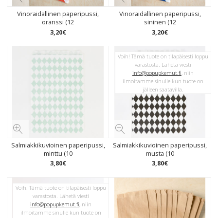
Vinoraidallinen paperipussi,
Vinoraidallinen paperipussi,
oranssi (12
sininen (12
3
,
20
€
3
,
20
€
Voih! Tämä tuote on tilapäisesti loppu
varastosta. Lähetä viesti
info@popupkemut.fi
, niin
ilmoitamme sinulle kun tuote on
jälleen saatavilla.
Salmiakkikuvioinen paperipussi,
Salmiakkikuvioinen paperipussi,
minttu (10
musta (10
3
,
80
€
3
,
80
€
Voih! Tämä tuote on tilapäisesti loppu
varastosta. Lähetä viesti
info@popupkemut.fi
, niin
ilmoitamme sinulle kun tuote on