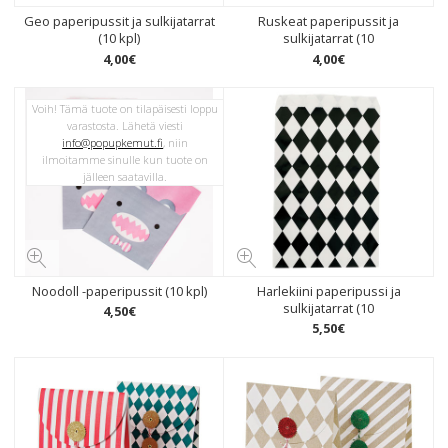
Geo paperipussit ja sulkijatarrat
Ruskeat paperipussit ja
(10 kpl)
sulkijatarrat (10
4
,
00
€
4
,
00
€
Voih! Tämä tuote on tilapäisesti loppu
varastosta. Lähetä viesti
info@popupkemut.fi
, niin
ilmoitamme sinulle kun tuote on
jälleen saatavilla.
Noodoll -paperipussit (10 kpl)
Harlekiini paperipussi ja
sulkijatarrat (10
4
,
50
€
5
,
50
€