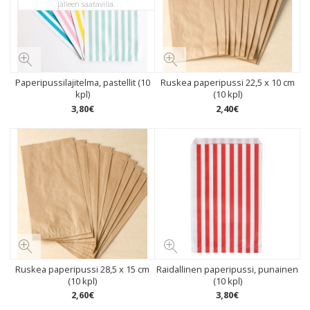
jälleen saatavilla.
Paperipussilajitelma, pastellit (10
Ruskea paperipussi 22,5 x 10 cm
kpl)
(10 kpl)
3
,
80
€
2
,
40
€
Ruskea paperipussi 28,5 x 15 cm
Raidallinen paperipussi, punainen
(10 kpl)
(10 kpl)
2
,
60
€
3
,
80
€