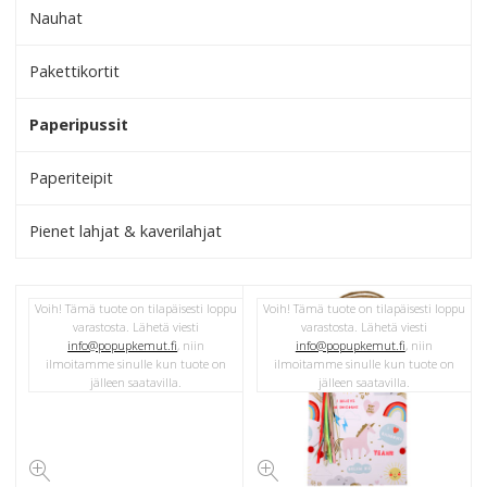
Nauhat
Pakettikortit
Paperipussit
Paperiteipit
Pienet lahjat & kaverilahjat
Voih! Tämä tuote on tilapäisesti loppu
Voih! Tämä tuote on tilapäisesti loppu
varastosta. Lähetä viesti
varastosta. Lähetä viesti
info@popupkemut.fi
, niin
info@popupkemut.fi
, niin
ilmoitamme sinulle kun tuote on
ilmoitamme sinulle kun tuote on
jälleen saatavilla.
jälleen saatavilla.