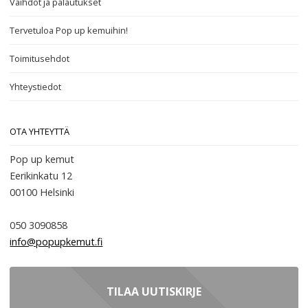
Vaihdot ja palautukset
Tervetuloa Pop up kemuihin!
Toimitusehdot
Yhteystiedot
OTA YHTEYTTÄ
Pop up kemut
Eerikinkatu 12
00100
Helsinki
050 3090858
info@popupkemut.fi
TILAA UUTISKIRJE