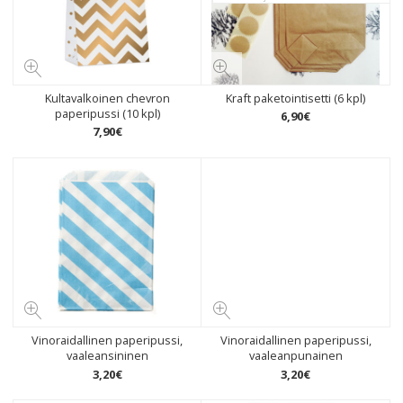
Kultavalkoinen chevron
Kraft paketointisetti (6 kpl)
paperipussi (10 kpl)
6
,
90
€
7
,
90
€
Vinoraidallinen paperipussi,
Vinoraidallinen paperipussi,
vaaleansininen
vaaleanpunainen
3
,
20
€
3
,
20
€