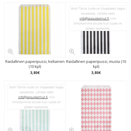
Voih! Tämä tuote on tilapäisesti loppu
varastosta. Lähetä viesti
info@popupkemut.fi
, niin
ilmoitamme sinulle kun tuote on
jälleen saatavilla.
Raidallinen paperipussi, keltainen
Raidallinen paperipussi, musta (10
(10 kpl)
kpl)
3
,
80
€
3
,
80
€
Voih! Tämä tuote on tilapäisesti loppu
varastosta. Lähetä viesti
info@popupkemut.fi
, niin
ilmoitamme sinulle kun tuote on
jälleen saatavilla.