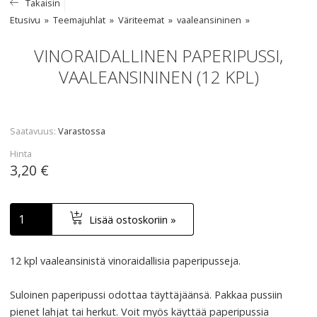
Takaisin
Etusivu
Teemajuhlat
Väriteemat
vaaleansininen
VINORAIDALLINEN PAPERIPUSSI,
VAALEANSININEN (12 KPL)
Saatavuus
Varastossa
Hinta
3,20 €
Lisää ostoskoriin »
12 kpl vaaleansinistä vinoraidallisia paperipusseja.
Suloinen paperipussi odottaa täyttäjäänsä. Pakkaa pussiin
pienet lahjat tai herkut. Voit myös käyttää paperipussia