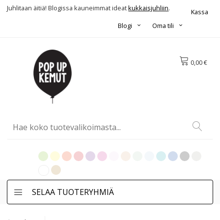
Juhlitaan äitiä! Blogissa kauneimmat ideat
kukkaisjuhliin
.
Kassa
Blogi
Oma tili
0,00 €
SELAA TUOTERYHMIÄ