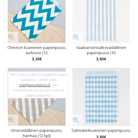
Chevron kuvioinen paperipussi,
Vaaleansinivalkoraidallinen
turkoosi (12
paperipussi (10
3
,
20
€
3
,
80
€
Voih! Tämä tuote on tilapäisesti loppu
varastosta. Lähetä viesti
info@popupkemut.fi
, niin
ilmoitamme sinulle kun tuote on
jälleen saatavilla.
Vinoraidallinen paperipussi,
Salmiakkikuvioinen paperipussi,
harmaa (12 kpl)
3
,
80
€