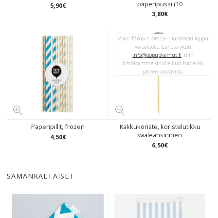
paperipussi (10
5
,
90
€
3
,
80
€
Voih! Tämä tuote on tilapäisesti loppu
varastosta. Lähetä viesti
info@popupkemut.fi
, niin
ilmoitamme sinulle kun tuote on
jälleen saatavilla.
Paperipillit, frozen
Kakkukoriste, koristelutikku
vaaleansininen
4
,
50
€
6
,
50
€
SAMANKALTAISET