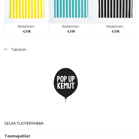
Raidallinen..
Raidallinen..
Raidallinen..
4
,
50
€
4
,
50
€
4
,
50
€
Takaisin
SELAA TUOTERYHMIÄ
Teemajuhlat