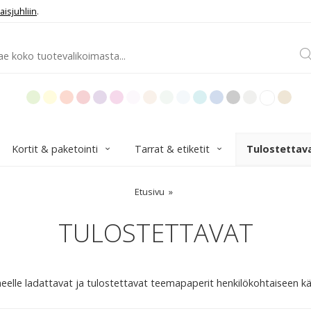
aisjuhliin
.
Kortit & paketointi
Tarrat & etiketit
Tulostettav
Etusivu
TULOSTETTAVAT
eelle ladattavat ja tulostettavat teemapaperit henkilökohtaiseen k