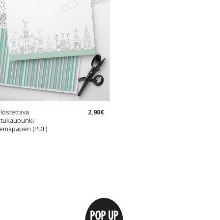
lostettava
2
,
90
€
tukaupunki -
emapaperi (PDF)