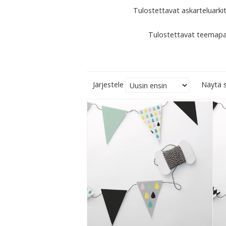
Tulostettavat askarteluarki
Tulostettavat teemapa
Järjestele
Näytä s