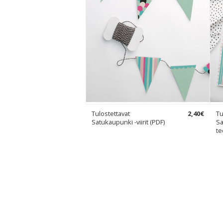
Tulostettavat
2
,
40
€
Tu
Satukaupunki -viirit (PDF)
Sa
te