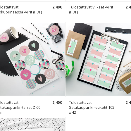
lostettavat
2
,
40
€
Tulostettavat Viikset -viirit
2
,
4
kkuprinsessa -viirit (PDF)
(PDF)
lostettavat
2
,
40
€
Tulostettavat
2
,
4
tukaupunki -tarrat Ø 60
Satukaupunki -etiketit 105
m
x 42