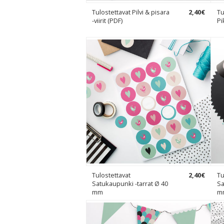
Tulostettavat Pilvi & pisara
2
,
40
€
Tu
-viirit (PDF)
Pi
Tulostettavat
2
,
40
€
Tu
Satukaupunki -tarrat Ø 40
Sa
mm
m