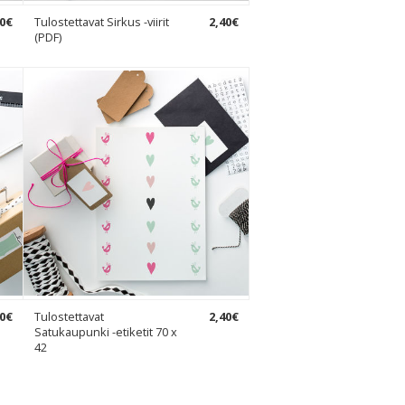
0
€
Tulostettavat Sirkus -viirit
2
,
40
€
(PDF)
0
€
Tulostettavat
2
,
40
€
Satukaupunki -etiketit 70 x
42