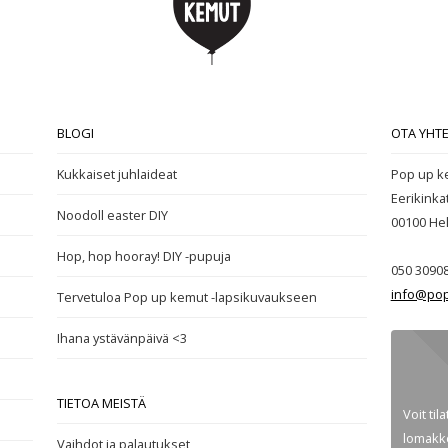
BLOGI
OTA YHT
Kukkaiset juhlaideat
Pop up k
Eerikinka
Noodoll easter DIY
00100
Hel
Hop, hop hooray! DIY -pupuja
050 3090
info@pop
Tervetuloa Pop up kemut -lapsikuvaukseen
Ihana ystävänpäivä <3
TIETOA MEISTÄ
Voit til
lomakke
Vaihdot ja palautukset