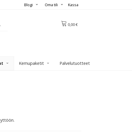
Blogi
Oma tili
Kassa
0,00 €
at
Kemupaketit
Palvelutuotteet
äyttöön.