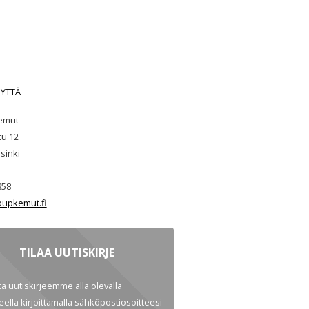
EYTTÄ
emut
tu 12
sinki
858
upkemut.fi
TILAA UUTISKIRJE
ata uutiskirjeemme alla olevalla
ella kirjoittamalla sähköpostiosoitteesi