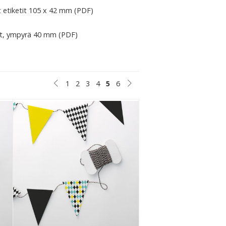
 etiketit 105 x 42 mm (PDF)
at, ympyrä 40 mm (PDF)
1
2
3
4
5
6