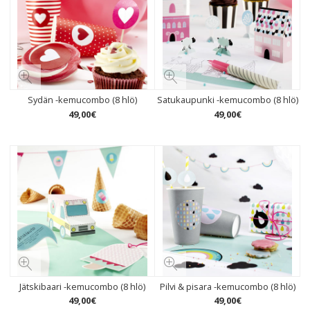
Sydän -kemucombo (8 hlö)
Satukaupunki -kemucombo (8 hlö)
49
,
00
€
49
,
00
€
Jätskibaari -kemucombo (8 hlö)
Pilvi & pisara -kemucombo (8 hlö)
49
,
00
€
49
,
00
€