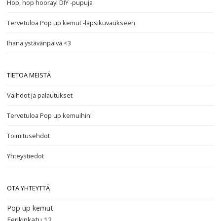
Hop, hop hooray! DIY -pupuja
Tervetuloa Pop up kemut -lapsikuvaukseen
Ihana ystävänpäivä <3
TIETOA MEISTÄ
Vaihdot ja palautukset
Tervetuloa Pop up kemuihin!
Toimitusehdot
Yhteystiedot
OTA YHTEYTTÄ
Pop up kemut
Eerikinkatu 12