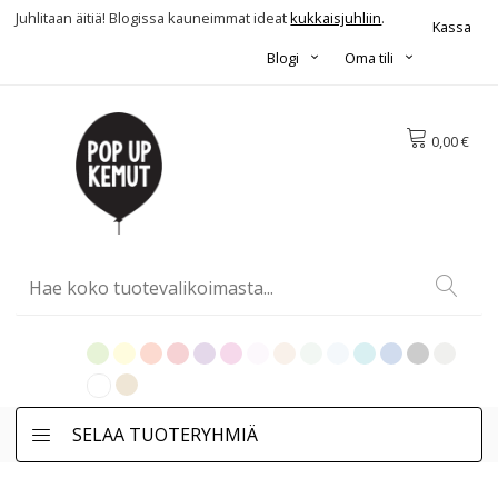
Juhlitaan äitiä! Blogissa kauneimmat ideat
kukkaisjuhliin
.
Kassa
Blogi
Oma tili
0,00 €
SELAA TUOTERYHMIÄ