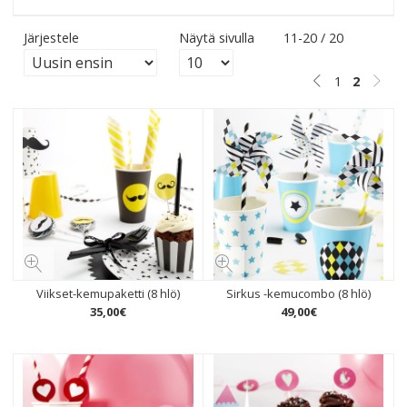
Järjestele
Näytä sivulla
11-20 / 20
1
2
Viikset-kemupaketti (8 hlö)
Sirkus -kemucombo (8 hlö)
35
,
00
€
49
,
00
€