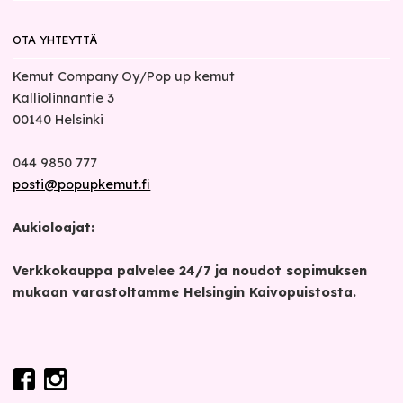
OTA YHTEYTTÄ
Kemut Company Oy/Pop up kemut
Kalliolinnantie 3
00140
Helsinki
044 9850 777
posti@popupkemut.fi
Aukioloajat:
Verkkokauppa palvelee 24/7 ja noudot sopimuksen
mukaan varastoltamme Helsingin Kaivopuistosta.