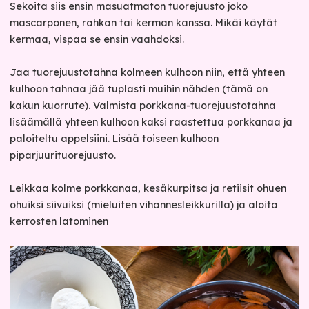
Sekoita siis ensin masuatmaton tuorejuusto joko
mascarponen, rahkan tai kerman kanssa. Mikäi käytät
kermaa, vispaa se ensin vaahdoksi.
Jaa tuorejuustotahna kolmeen kulhoon niin, että yhteen
kulhoon tahnaa jää tuplasti muihin nähden (tämä on
kakun kuorrute). Valmista porkkana-tuorejuustotahna
lisäämällä yhteen kulhoon kaksi raastettua porkkanaa ja
paloiteltu appelsiini. Lisää toiseen kulhoon
piparjuurituorejuusto.
Leikkaa kolme porkkanaa, kesäkurpitsa ja retiisit ohuen
ohuiksi siivuiksi (mieluiten vihannesleikkurilla) ja aloita
kerrosten latominen