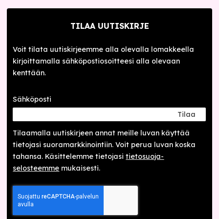
TILAA UUTISKIRJE
Voit tilata uutiskirjeemme alla olevalla lomakkeella
kirjoittamalla sähköpostiosoitteesi alla olevaan
kenttään.
Sähköposti
Tilaa
Tilaamalla uutis­kirjeen annat meille luvan käyttää
tietojasi suora­markkinointiin. Voit perua luvan koska
tahansa. Käsittelemme tietojasi
tieto­suoja­
selosteemme
mukaisesti.