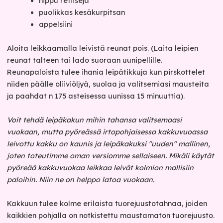
nippu retiisejä
puolikkas kesäkurpitsan
appelsiini
Aloita leikkaamalla leivistä reunat pois. (Laita leipien
reunat talteen tai lado suoraan uunipellille.
Reunapaloista tulee ihania leipätikkuja kun pirskottelet
niiden päälle oliiviöljyä, suolaa ja valitsemiasi mausteita
ja paahdat n 175 asteisessa uunissa 15 minuuttia).
Voit tehdä leipäkakun mihin tahansa valitsemaasi
vuokaan, mutta pyöreässä irtopohjaisessa kakkuvuoassa
leivottu kakku on kaunis ja leipäkakuksi "uuden" mallinen,
joten toteutimme oman versiomme sellaiseen. Mikäli käytät
pyöreää kakkuvuokaa leikkaa leivät kolmion mallisiin
paloihin. Niin ne on helppo latoa vuokaan.
Kakkuun tulee kolme erilaista tuorejuustotahnaa, joiden
kaikkien pohjalla on notkistettu maustamaton tuorejuusto.