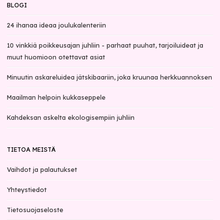
BLOGI
24 ihanaa ideaa joulukalenteriin
10 vinkkiä poikkeusajan juhliin - parhaat puuhat, tarjoiluideat ja
muut huomioon otettavat asiat
Minuutin askareluidea jätskibaariin, joka kruunaa herkkuannoksen
Maailman helpoin kukkaseppele
Kahdeksan askelta ekologisempiin juhliin
TIETOA MEISTÄ
Vaihdot ja palautukset
Yhteystiedot
Tietosuojaseloste