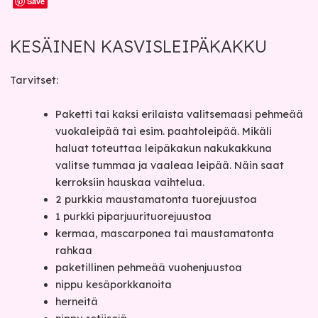
Save
KESÄINEN KASVISLEIPÄKAKKU
Tarvitset:
Paketti tai kaksi erilaista valitsemaasi pehmeää
vuokaleipää tai esim. paahtoleipää. Mikäli
haluat toteuttaa leipäkakun nakukakkuna
valitse tummaa ja vaaleaa leipää. Näin saat
kerroksiin hauskaa vaihtelua.
2 purkkia maustamatonta tuorejuustoa
1 purkki piparjuurituorejuustoa
kermaa, mascarponea tai maustamatonta
rahkaa
paketillinen pehmeää vuohenjuustoa
nippu kesäporkkanoita
herneitä