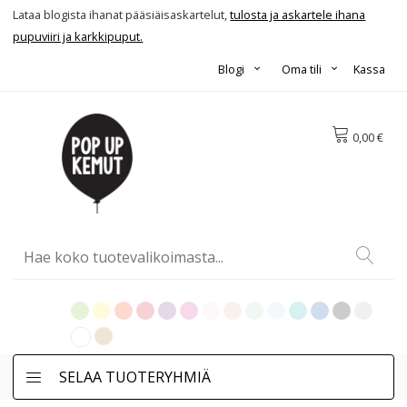
Lataa blogista ihanat pääsiäisaskartelut,
tulosta ja askartele ihana
pupuviiri ja karkkipuput.
Blogi
Oma tili
Kassa
0,00 €
SELAA TUOTERYHMIÄ