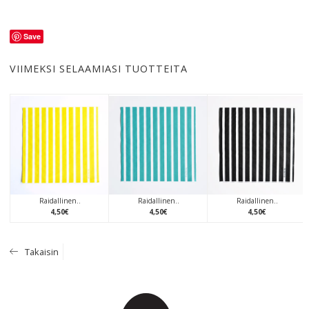
Save
VIIMEKSI SELAAMIASI TUOTTEITA
Raidallinen..
Raidallinen..
Raidallinen..
4
,
50
€
4
,
50
€
4
,
50
€
Takaisin