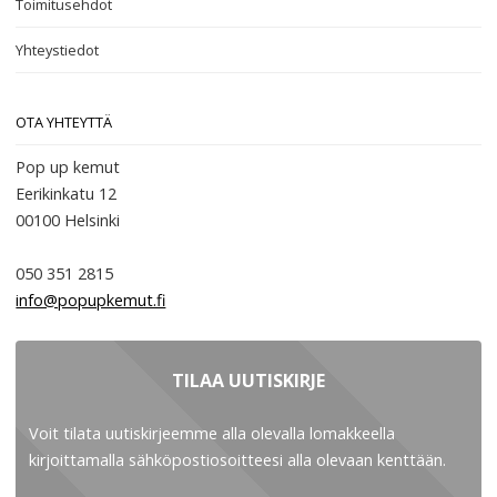
Toimitusehdot
Yhteystiedot
OTA YHTEYTTÄ
Pop up kemut
Eerikinkatu 12
00100
Helsinki
050 351 2815
info@popupkemut.fi
TILAA UUTISKIRJE
Voit tilata uutiskirjeemme alla olevalla lomakkeella
kirjoittamalla sähköpostiosoitteesi alla olevaan kenttään.