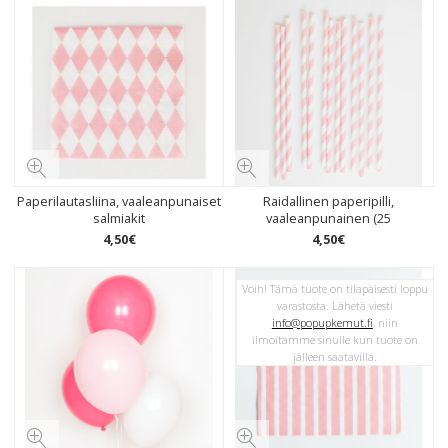
Paperilautasliina, vaaleanpunaiset
Raidallinen paperipilli,
salmiakit
vaaleanpunainen (25
4
,
50
€
4
,
50
€
Voih! Tämä tuote on tilapäisesti loppu
varastosta. Lähetä viesti
info@popupkemut.fi
, niin
ilmoitamme sinulle kun tuote on
jälleen saatavilla.