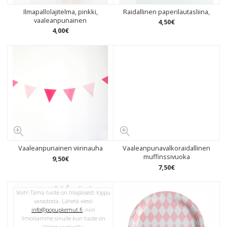
Ilmapallolajitelma, pinkki,
Raidallinen paperilautasliina,
vaaleanpunainen
4
,
50
€
4
,
00
€
Vaaleanpunainen viirinauha
Vaaleanpunavalkoraidallinen
muffinssivuoka
9
,
50
€
7
,
50
€
Voih! Tämä tuote on tilapäisesti loppu
varastosta. Lähetä viesti
info@popupkemut.fi
, niin
ilmoitamme sinulle kun tuote on
jälleen saatavilla.