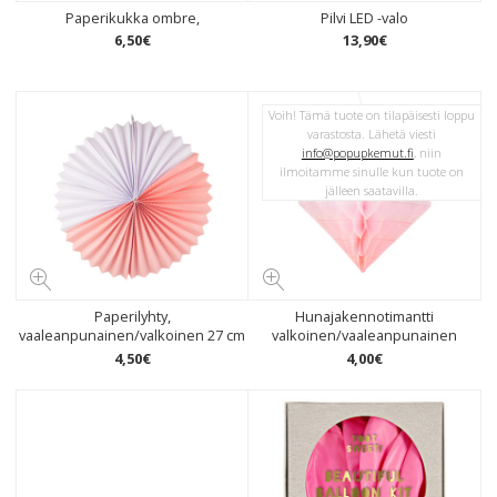
Paperikukka ombre,
Pilvi LED -valo
6
,
50
€
13
,
90
€
Voih! Tämä tuote on tilapäisesti loppu
varastosta. Lähetä viesti
info@popupkemut.fi
, niin
ilmoitamme sinulle kun tuote on
jälleen saatavilla.
Paperilyhty,
Hunajakennotimantti
vaaleanpunainen/valkoinen 27 cm
valkoinen/vaaleanpunainen
4
,
50
€
4
,
00
€