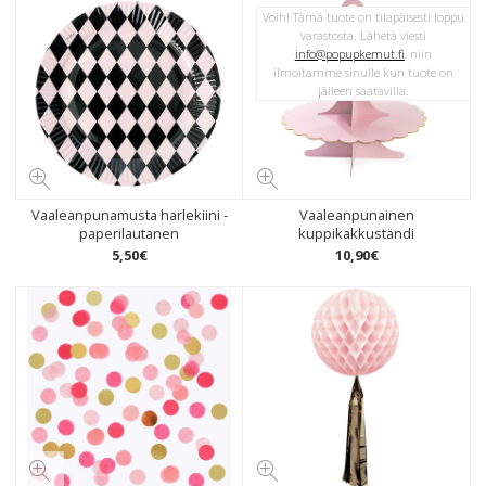
Voih! Tämä tuote on tilapäisesti loppu
varastosta. Lähetä viesti
info@popupkemut.fi
, niin
ilmoitamme sinulle kun tuote on
jälleen saatavilla.
Vaaleanpunamusta harlekiini -
Vaaleanpunainen
paperilautanen
kuppikakkuständi
5
,
50
€
10
,
90
€