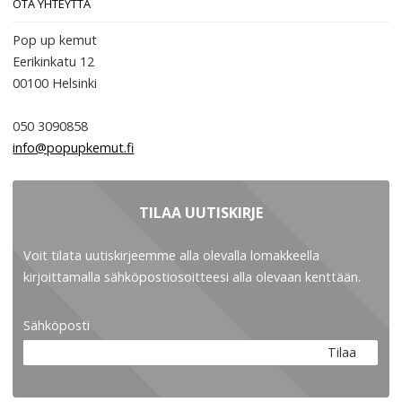
OTA YHTEYTTÄ
Pop up kemut
Eerikinkatu 12
00100
Helsinki
050 3090858
info@popupkemut.fi
TILAA UUTISKIRJE
Voit tilata uutiskirjeemme alla olevalla lomakkeella
kirjoittamalla sähköpostiosoitteesi alla olevaan kenttään.
Sähköposti
Tilaa