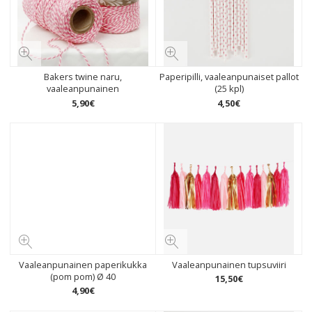
Bakers twine naru,
Paperipilli, vaaleanpunaiset pallot
vaaleanpunainen
(25 kpl)
5
,
90
€
4
,
50
€
Vaaleanpunainen paperikukka
Vaaleanpunainen tupsuviiri
(pom pom) Ø 40
15
,
50
€
4
,
90
€