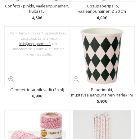
Confetti - pinkki, vaaleanpunainen,
Tupsupaperipallo,
kulta (15
vaaleanpunainen Ø 30 cm
4
,
50
€
6
,
00
€
Voih! Tämä tuote on tilapäisesti loppu
varastosta. Lähetä viesti
info@popupkemut.fi
, niin
ilmoitamme sinulle kun tuote on
jälleen saatavilla.
Geometric tarjoiluvadit (3 kpl)
Paperimuki,
mustavaaleanpunainen harlekiini
6
,
90
€
5
,
90
€