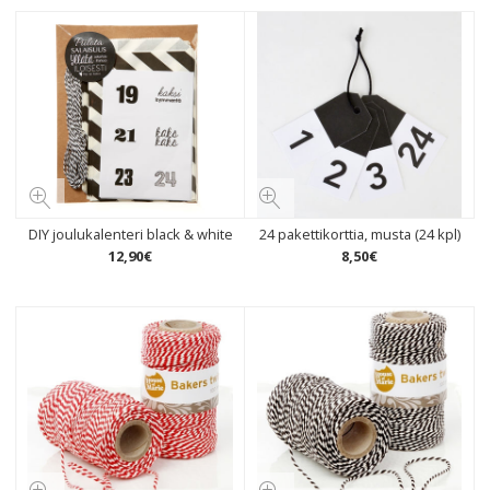
DIY joulukalenteri black & white
24 pakettikorttia, musta (24 kpl)
12
,
90
€
8
,
50
€