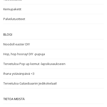
Kemupaketit
Palvelutuotteet
BLOGI
Noodoll easter DIY
Hop, hop hooray! DIY -pupuja
Tervetuloa Pop up kemut -lapsikuvaukseen
Ihana ystävänpäivä <3
Tervetuloa Galaxibaariin Jedikokelaat!
TIETOA MEISTÄ