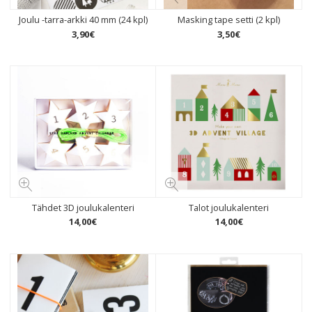
Joulu -tarra-arkki 40 mm (24 kpl)
Masking tape setti (2 kpl)
3
,
90
€
3
,
50
€
Tähdet 3D joulukalenteri
Talot joulukalenteri
14
,
00
€
14
,
00
€