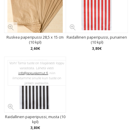
Ruskea paperipussi 28,5 x 15 cm
Raidallinen paperipussi, punainen
(10 kpl)
(10 kpl)
2
,
60
€
3
,
80
€
Voih! Tämä tuote on tilapäisesti loppu
varastosta. Lähetä viesti
info@popupkemut.fi
, niin
ilmoitamme sinulle kun tuote on
jälleen saatavilla.
Raidallinen paperipussi, musta (10
kpl)
3
,
80
€