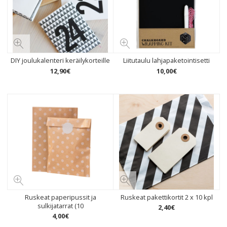
DIY joulukalenteri keräilykorteille
Liitutaulu lahjapaketointisetti
12
,
90
€
10
,
00
€
Ruskeat paperipussit ja
Ruskeat pakettikortit 2 x 10 kpl
sulkijatarrat (10
2
,
40
€
4
,
00
€