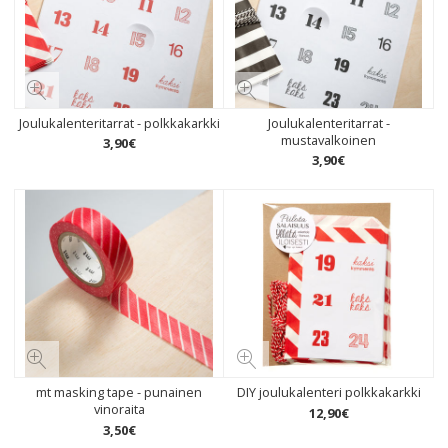
Joulukalenteritarrat - polkkakarkki
Joulukalenteritarrat -
mustavalkoinen
3
,
90
€
3
,
90
€
mt masking tape - punainen
DIY joulukalenteri polkkakarkki
vinoraita
12
,
90
€
3
,
50
€