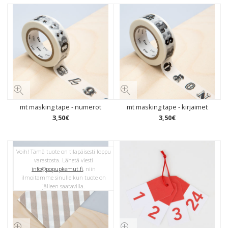
mt masking tape - numerot
mt masking tape - kirjaimet
3
,
50
€
3
,
50
€
Voih! Tämä tuote on tilapäisesti loppu
varastosta. Lähetä viesti
info@popupkemut.fi
, niin
ilmoitamme sinulle kun tuote on
jälleen saatavilla.