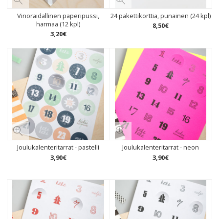
Vinoraidallinen paperipussi,
24 pakettikorttia, punainen (24 kpl)
harmaa (12 kpl)
8
,
50
€
3
,
20
€
Joulukalenteritarrat - pastelli
Joulukalenteritarrat - neon
3
,
90
€
3
,
90
€