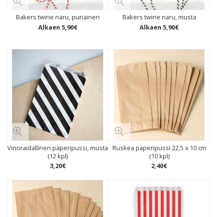
Bakers twine naru, punainen
Bakers twine naru, musta
Alkaen
5
,
90
€
Alkaen
5
,
90
€
Vinoraidallinen paperipussi, musta
Ruskea paperipussi 22,5 x 10 cm
(12 kpl)
(10 kpl)
3
,
20
€
2
,
40
€