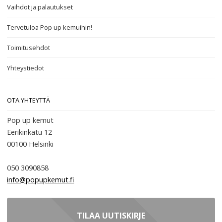
Vaihdot ja palautukset
Tervetuloa Pop up kemuihin!
Toimitusehdot
Yhteystiedot
OTA YHTEYTTÄ
Pop up kemut
Eerikinkatu 12
00100
Helsinki
050 3090858
info@popupkemut.fi
TILAA UUTISKIRJE