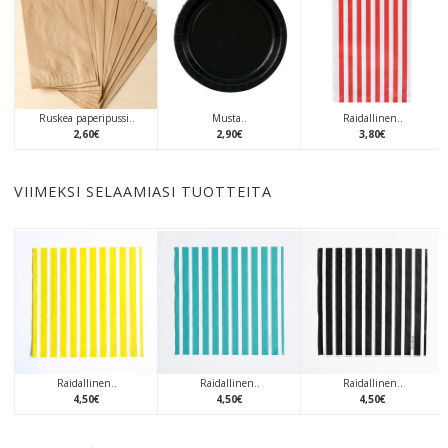
Ruskea paperipussi..
Musta..
Raidallinen..
2
,
60
€
2
,
90
€
3
,
80
€
VIIMEKSI SELAAMIASI TUOTTEITA
Raidallinen..
Raidallinen..
Raidallinen..
4
,
50
€
4
,
50
€
4
,
50
€