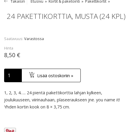
Takaisin
Etusivu
Kortit & paketointi
Pakettikortit
24 PAKETTIKORTTIA, MUSTA (24 KPL)
Saatavuus
Varastossa
Hinta
8,50 €
Lisää ostoskoriin »
1, 2, 3, 4….. 24 pientä pakettikorttia lahjan kylkeen,
joulukuuseen, viirinauhaan, plaseeraukseen jne. you name it!
Yhden kortin kook on 8 × 3,75 cm.