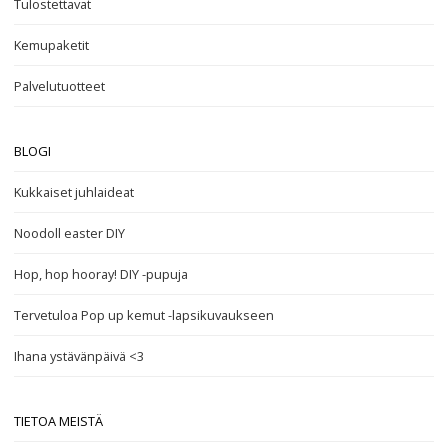
Tulostettavat
Kemupaketit
Palvelutuotteet
BLOGI
Kukkaiset juhlaideat
Noodoll easter DIY
Hop, hop hooray! DIY -pupuja
Tervetuloa Pop up kemut -lapsikuvaukseen
Ihana ystävänpäivä <3
TIETOA MEISTÄ