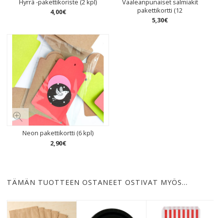
Hyrrä -pakettikoriste (2 kpl)
Vaaleanpunaiset salmiakit
pakettikortti (12
4
,
00
€
5
,
30
€
Neon pakettikortti (6 kpl)
2
,
90
€
TÄMÄN TUOTTEEN OSTANEET OSTIVAT MYÖS…