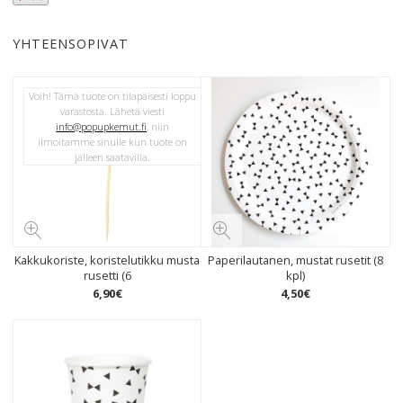
YHTEENSOPIVAT
Voih! Tämä tuote on tilapäisesti loppu
varastosta. Lähetä viesti
info@popupkemut.fi
, niin
ilmoitamme sinulle kun tuote on
jälleen saatavilla.
Kakkukoriste, koristelutikku musta
Paperilautanen, mustat rusetit (8
rusetti (6
kpl)
6
,
90
€
4
,
50
€