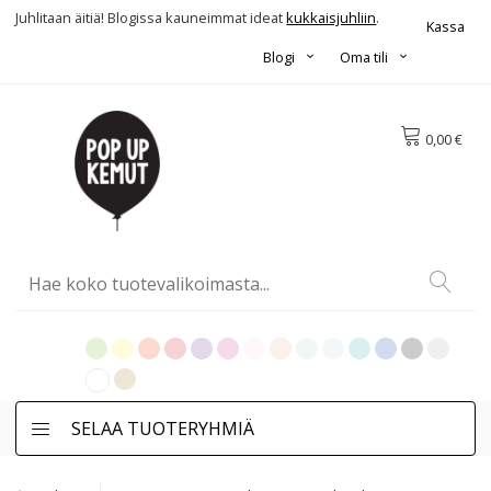
Juhlitaan äitiä! Blogissa kauneimmat ideat
kukkaisjuhliin
.
Kassa
Blogi
Oma tili
0,00 €
SELAA TUOTERYHMIÄ