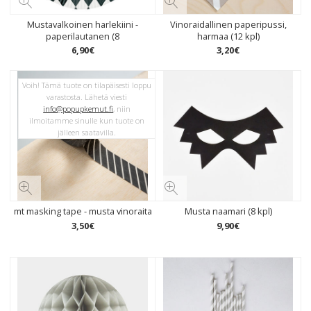
Mustavalkoinen harlekiini -
Vinoraidallinen paperipussi,
paperilautanen (8
harmaa (12 kpl)
6
,
90
€
3
,
20
€
Voih! Tämä tuote on tilapäisesti loppu
varastosta. Lähetä viesti
info@popupkemut.fi
, niin
ilmoitamme sinulle kun tuote on
jälleen saatavilla.
mt masking tape - musta vinoraita
Musta naamari (8 kpl)
3
,
50
€
9
,
90
€