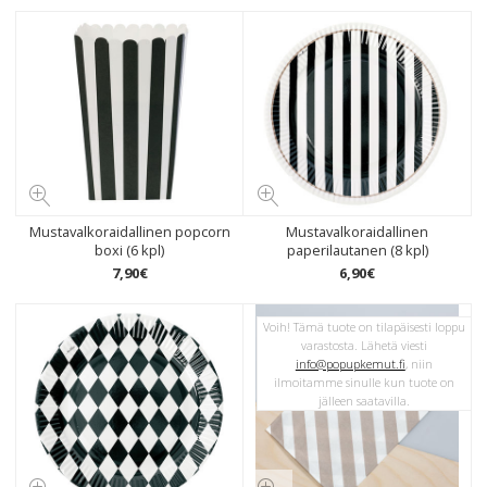
Mustavalkoraidallinen popcorn
Mustavalkoraidallinen
boxi (6 kpl)
paperilautanen (8 kpl)
7
,
90
€
6
,
90
€
Voih! Tämä tuote on tilapäisesti loppu
varastosta. Lähetä viesti
info@popupkemut.fi
, niin
ilmoitamme sinulle kun tuote on
jälleen saatavilla.