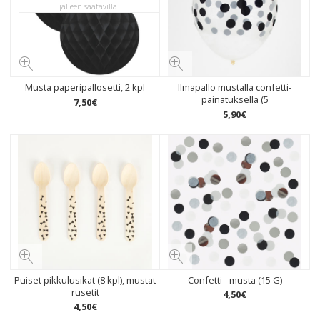
jälleen saatavilla.
Musta paperipallosetti, 2 kpl
Ilmapallo mustalla confetti-
painatuksella (5
7
,
50
€
5
,
90
€
Puiset pikkulusikat (8 kpl), mustat
Confetti - musta (15 G)
rusetit
4
,
50
€
4
,
50
€