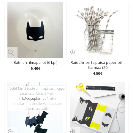
Batman -ilmapallot (6 kpl)
Raidallinen taipuisa paperipilli,
harmaa (20
6
,
40
€
4
,
50
€
Voih! Tämä tuote on tilapäisesti loppu
varastosta. Lähetä viesti
info@popupkemut.fi
, niin
ilmoitamme sinulle kun tuote on
jälleen saatavilla.