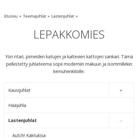
Etusivu
Teemajuhlat
Lastenjuhlat
LEPAKKOMIES
Yön ritari, pimeiden katujen ja kaltevien kattojen sankari. Tämä
pelkistetty juhlateema sopii moderniin makuun ja isommillekin
kemuhenkilöille.
Kausijuhlat
Hääjuhla
Lastenjuhlat
Autch! Kaktuksia