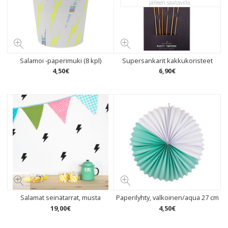
jälleen saatavilla.
Salamoi -paperimuki (8 kpl)
Supersankarit kakkukoristeet
4
,
50
€
6
,
90
€
Salamat seinätarrat, musta
Paperilyhty, valkoinen/aqua 27 cm
19
,
00
€
4
,
50
€