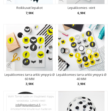
Roikkuvat lepakot
Lepakkomies -viirit
7
,
90
€
6
,
90
€
Lepakkomies tarra-arkki ympyrä Ø
Lepakkomies tarra-arkki ympyrä Ø
60 MM
40 MM
3
,
90
€
3
,
90
€
Voih! Tämä tuote on tilapäisesti loppu
varastosta. Lähetä viesti
info@popupkemut.fi
, niin
ilmoitamme sinulle kun tuote on