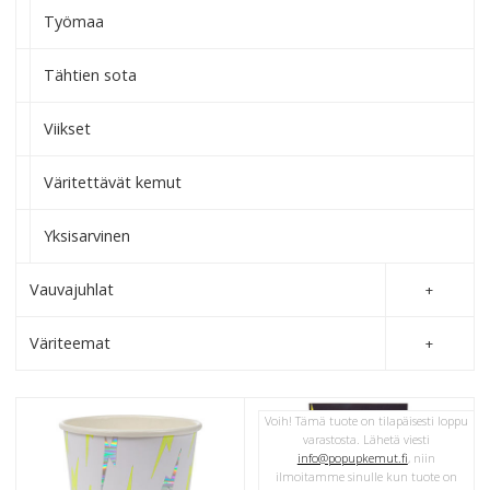
Työmaa
Tähtien sota
Viikset
Väritettävät kemut
Yksisarvinen
Vauvajuhlat
Väriteemat
Voih! Tämä tuote on tilapäisesti loppu
varastosta. Lähetä viesti
info@popupkemut.fi
, niin
ilmoitamme sinulle kun tuote on