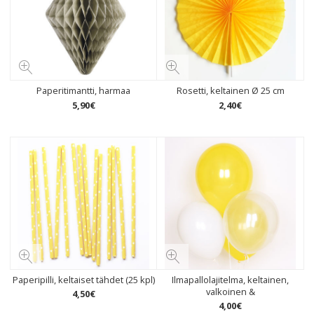
Paperitimantti, harmaa
Rosetti, keltainen Ø 25 cm
5
,
90
€
2
,
40
€
Paperipilli, keltaiset tähdet (25 kpl)
Ilmapallolajitelma, keltainen,
valkoinen &
4
,
50
€
4
,
00
€