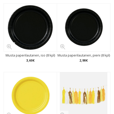
Musta paperilautanen, iso (8 kpl)
Musta paperilautanen, pieni (8 kpl)
3
,
60
€
2
,
90
€