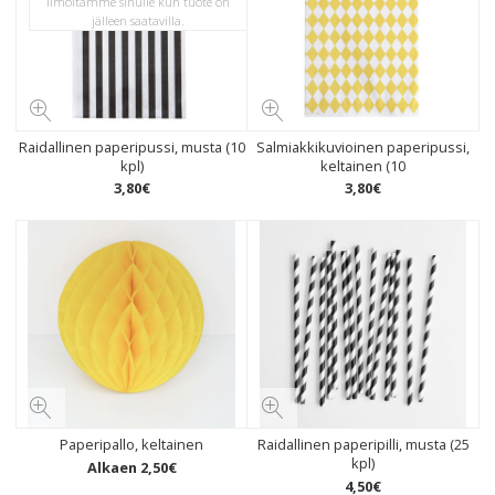
ilmoitamme sinulle kun tuote on
jälleen saatavilla.
Raidallinen paperipussi, musta (10
Salmiakkikuvioinen paperipussi,
kpl)
keltainen (10
3
,
80
€
3
,
80
€
Paperipallo, keltainen
Raidallinen paperipilli, musta (25
kpl)
Alkaen
2
,
50
€
4
,
50
€