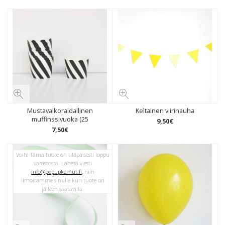
Mustavalkoraidallinen
Keltainen viirinauha
muffinssivuoka (25
9
,
50
€
7
,
50
€
Voih! Tämä tuote on tilapäisesti loppu
varastosta. Lähetä viesti
info@popupkemut.fi
, niin
ilmoitamme sinulle kun tuote on
jälleen saatavilla.