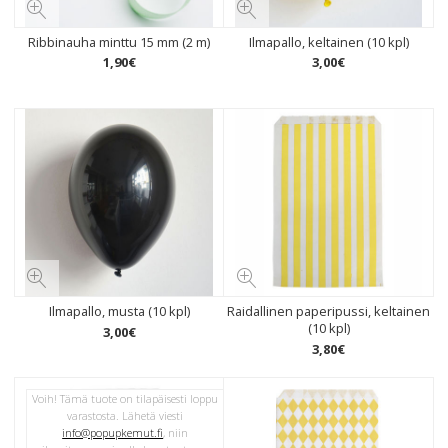
Ribbinauha minttu 15 mm (2 m)
Ilmapallo, keltainen (10 kpl)
1
,
90
€
3
,
00
€
Ilmapallo, musta (10 kpl)
Raidallinen paperipussi, keltainen
(10 kpl)
3
,
00
€
3
,
80
€
Voih! Tämä tuote on tilapäisesti loppu
varastosta. Lähetä viesti
info@popupkemut.fi
, niin