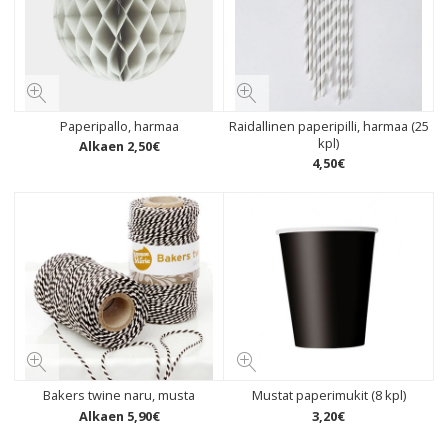
Paperipallo, harmaa
Raidallinen paperipilli, harmaa (25
kpl)
Alkaen
2
,
50
€
4
,
50
€
Bakers twine naru, musta
Mustat paperimukit (8 kpl)
Alkaen
5
,
90
€
3
,
20
€