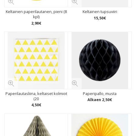
Keltainen paperilautanen, pieni (8
Keltainen tupsuviiri
kpl)
15
,
50
€
2
,
90
€
Paperilautasliina, keltaiset kolmiot
Paperipallo, musta
(20
Alkaen
2
,
50
€
4
,
50
€