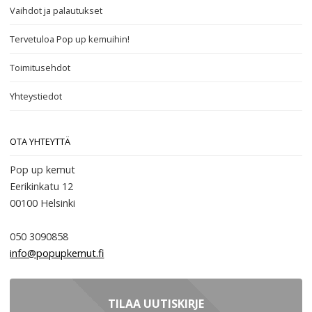
Vaihdot ja palautukset
Tervetuloa Pop up kemuihin!
Toimitusehdot
Yhteystiedot
OTA YHTEYTTÄ
Pop up kemut
Eerikinkatu 12
00100
Helsinki
050 3090858
info@popupkemut.fi
TILAA UUTISKIRJE