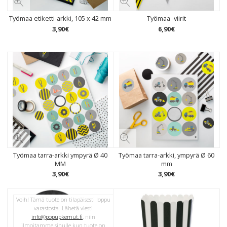
Työmaa etiketti-arkki, 105 x 42 mm
Työmaa -viirit
3
,
90
€
6
,
90
€
Työmaa tarra-arkki ympyrä Ø 40
Työmaa tarra-arkki, ympyrä Ø 60
MM
mm
3
,
90
€
3
,
90
€
Voih! Tämä tuote on tilapäisesti loppu
varastosta. Lähetä viesti
info@popupkemut.fi
, niin
ilmoitamme sinulle kun tuote on