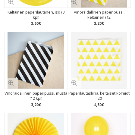
Keltainen paperilautanen, iso (8
Vinoraidallinen paperipussi,
kpl)
keltainen (12
3
,
60
€
3
,
20
€
Vinoraidallinen paperipussi, musta
Paperilautasliina, keltaiset kolmiot
(12 kpl)
(20
3
,
20
€
4
,
50
€