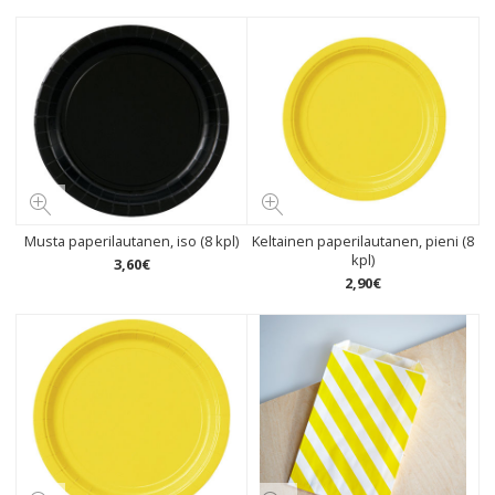
Musta paperilautanen, iso (8 kpl)
Keltainen paperilautanen, pieni (8
kpl)
3
,
60
€
2
,
90
€