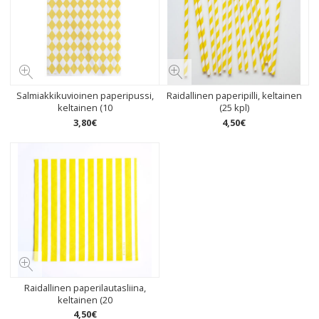
Salmiakkikuvioinen paperipussi,
Raidallinen paperipilli, keltainen
keltainen (10
(25 kpl)
3
,
80
€
4
,
50
€
Raidallinen paperilautasliina,
keltainen (20
4
,
50
€