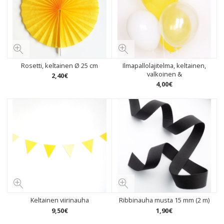
Rosetti, keltainen Ø 25 cm
Ilmapallolajitelma, keltainen,
valkoinen &
2
,
40
€
4
,
00
€
Keltainen viirinauha
Ribbinauha musta 15 mm (2 m)
9
,
50
€
1
,
90
€