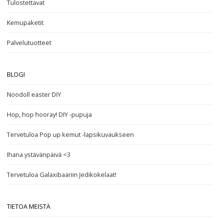
Tulostettavat
Kemupaketit
Palvelutuotteet
BLOGI
Noodoll easter DIY
Hop, hop hooray! DIY -pupuja
Tervetuloa Pop up kemut -lapsikuvaukseen
Ihana ystävänpäivä <3
Tervetuloa Galaxibaariin Jedikokelaat!
TIETOA MEISTÄ