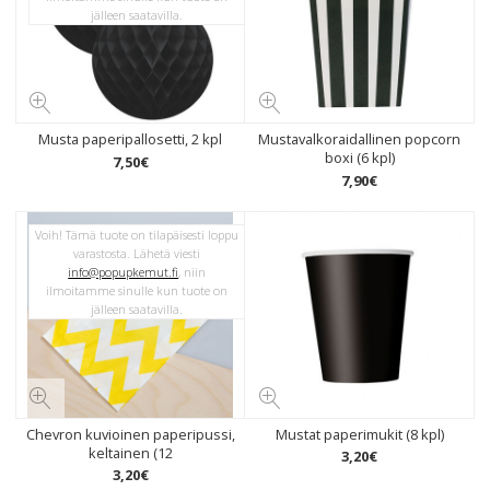
jälleen saatavilla.
Musta paperipallosetti, 2 kpl
Mustavalkoraidallinen popcorn
boxi (6 kpl)
7
,
50
€
7
,
90
€
Voih! Tämä tuote on tilapäisesti loppu
varastosta. Lähetä viesti
info@popupkemut.fi
, niin
ilmoitamme sinulle kun tuote on
jälleen saatavilla.
Chevron kuvioinen paperipussi,
Mustat paperimukit (8 kpl)
keltainen (12
3
,
20
€
3
,
20
€