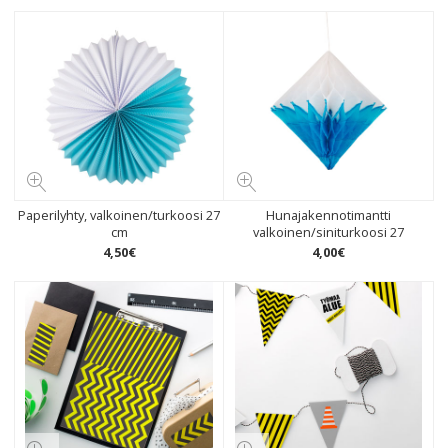
Paperilyhty, valkoinen/turkoosi 27
Hunajakennotimantti
cm
valkoinen/siniturkoosi 27
4
,
50
€
4
,
00
€