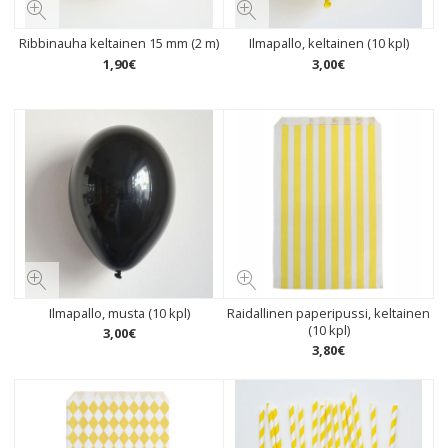
Ribbinauha keltainen 15 mm (2 m)
Ilmapallo, keltainen (10 kpl)
1
,
90
€
3
,
00
€
Ilmapallo, musta (10 kpl)
Raidallinen paperipussi, keltainen
(10 kpl)
3
,
00
€
3
,
80
€