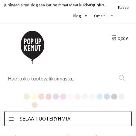
Juhlitaan äitiä! Blogissa kauneimmat ideat
kukkaisjuhliin
.
Kassa
Blogi
Oma tili
0,00 €
SELAA TUOTERYHMIÄ