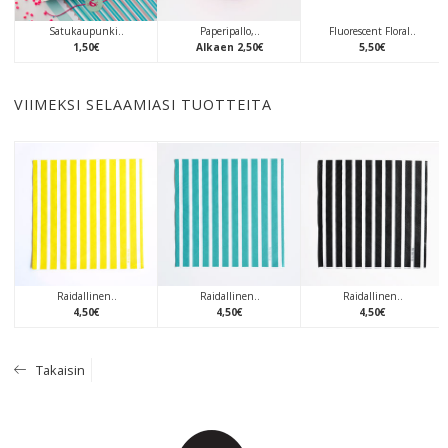
Satukaupunki..
Paperipallo,..
Fluorescent Floral..
1
,
50
€
Alkaen
2
,
50
€
5
,
50
€
VIIMEKSI SELAAMIASI TUOTTEITA
Raidallinen..
Raidallinen..
Raidallinen..
4
,
50
€
4
,
50
€
4
,
50
€
Takaisin