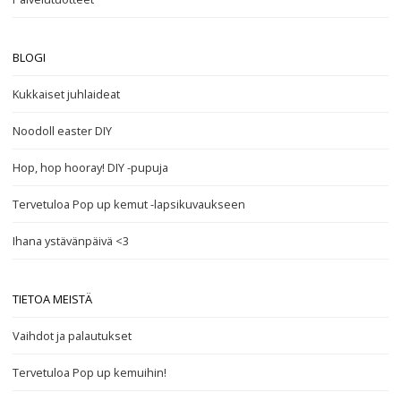
BLOGI
Kukkaiset juhlaideat
Noodoll easter DIY
Hop, hop hooray! DIY -pupuja
Tervetuloa Pop up kemut -lapsikuvaukseen
Ihana ystävänpäivä <3
TIETOA MEISTÄ
Vaihdot ja palautukset
Tervetuloa Pop up kemuihin!