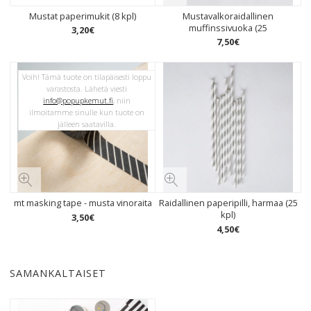
Mustat paperimukit (8 kpl)
Mustavalkoraidallinen
muffinssivuoka (25
3
,
20
€
7
,
50
€
Voih! Tämä tuote on tilapäisesti loppu
varastosta. Lähetä viesti
info@popupkemut.fi
, niin
ilmoitamme sinulle kun tuote on
jälleen saatavilla.
mt masking tape - musta vinoraita
Raidallinen paperipilli, harmaa (25
kpl)
3
,
50
€
4
,
50
€
SAMANKALTAISET