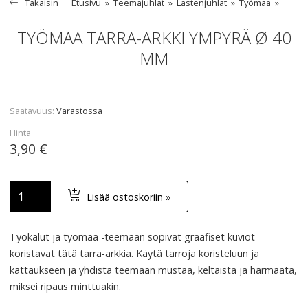
Takaisin
Etusivu
Teemajuhlat
Lastenjuhlat
Työmaa
TYÖMAA TARRA-ARKKI YMPYRÄ Ø 40
MM
Saatavuus
Varastossa
Hinta
3,90 €
Lisää ostoskoriin »
Työkalut ja työmaa -teemaan sopivat graafiset kuviot
koristavat tätä tarra-arkkia. Käytä tarroja koristeluun ja
kattaukseen ja yhdistä teemaan mustaa, keltaista ja harmaata,
miksei ripaus minttuakin.