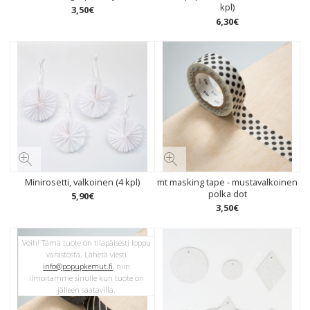
kpl)
3
,
50
€
6
,
30
€
Minirosetti, valkoinen (4 kpl)
mt masking tape - mustavalkoinen
polka dot
5
,
90
€
3
,
50
€
Voih! Tämä tuote on tilapäisesti loppu
varastosta. Lähetä viesti
info@popupkemut.fi
, niin
ilmoitamme sinulle kun tuote on
jälleen saatavilla.