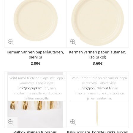
Kerman värinen paperilautanen,
Kerman värinen paperilautanen,
pieni (8
iso (8 kpl)
2
,
90
€
3
,
60
€
Voih! Tämä tuote on tilapäisesti loppu
Voih! Tämä tuote on tilapäisesti loppu
varastosta. Lähetä viesti
varastosta. Lähetä viesti
info@popupkemut.fi
, niin
info@popupkemut.fi
, niin
ilmoitamme sinulle kun tuote on
ilmoitamme sinulle kun tuote on
jälleen saatavilla.
jälleen saatavilla.
Valkokultainen tupsuviiri
Kakkukoriste, koristelutikku kirkas