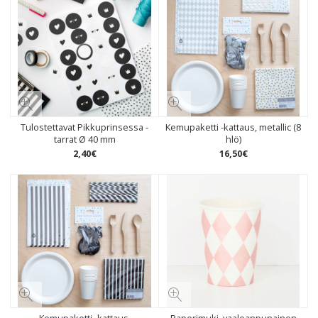
Tulostettavat Pikkuprinsessa -
Kemupaketti -kattaus, metallic (8
tarrat Ø 40 mm
hlö)
2
,
40
€
16
,
50
€