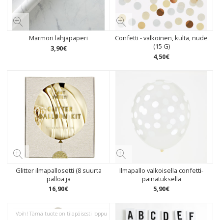
Marmori lahjapaperi
Confetti - valkoinen, kulta, nude
(15 G)
3
,
90
€
4
,
50
€
Glitter ilmapallosetti (8 suurta
Ilmapallo valkoisella confetti-
palloa ja
painatuksella
16
,
90
€
5
,
90
€
Voih! Tämä tuote on tilapäisesti loppu