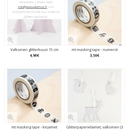
varastosta. Lähetä viesti
info@popupkemut.fi
, niin
ilmoitamme sinulle kun tuote on
jälleen saatavilla.
Valkoinen glitterkuusi 15 cm
mt masking tape - numerot
4
,
90
€
3
,
50
€
mt masking tape - kirjaimet
Glitterpaperieläimet, valkoinen (3