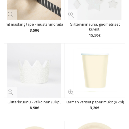
mt masking tape - musta vinoraita
Glitterviirinauha, geometriset
kuviot,
3
,
50
€
15
,
50
€
Glitterkruunu - valkoinen (8 kpl)
Kerman väriset paperimukit (8 kpl)
8
,
90
€
3
,
20
€