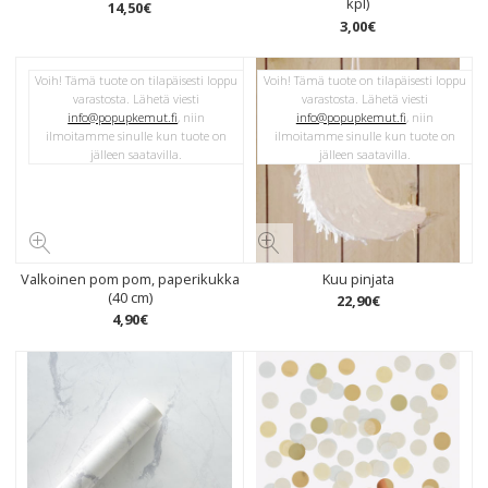
kpl)
14
,
50
€
3
,
00
€
Voih! Tämä tuote on tilapäisesti loppu
Voih! Tämä tuote on tilapäisesti loppu
varastosta. Lähetä viesti
varastosta. Lähetä viesti
info@popupkemut.fi
, niin
info@popupkemut.fi
, niin
ilmoitamme sinulle kun tuote on
ilmoitamme sinulle kun tuote on
jälleen saatavilla.
jälleen saatavilla.
Valkoinen pom pom, paperikukka
Kuu pinjata
(40 cm)
22
,
90
€
4
,
90
€