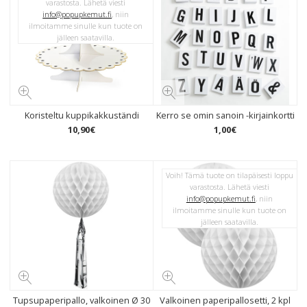
varastosta. Lähetä viesti
info@popupkemut.fi
, niin
ilmoitamme sinulle kun tuote on
jälleen saatavilla.
Koristeltu kuppikakkuständi
Kerro se omin sanoin -kirjainkortti
10
,
90
€
1
,
00
€
Voih! Tämä tuote on tilapäisesti loppu
varastosta. Lähetä viesti
info@popupkemut.fi
, niin
ilmoitamme sinulle kun tuote on
jälleen saatavilla.
Tupsupaperipallo, valkoinen Ø 30
Valkoinen paperipallosetti, 2 kpl