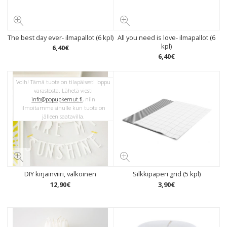
The best day ever- ilmapallot (6 kpl)
All you need is love- ilmapallot (6
kpl)
6
,
40
€
6
,
40
€
Voih! Tämä tuote on tilapäisesti loppu
varastosta. Lähetä viesti
info@popupkemut.fi
, niin
ilmoitamme sinulle kun tuote on
jälleen saatavilla.
DIY kirjainviiri, valkoinen
Silkkipaperi grid (5 kpl)
12
,
90
€
3
,
90
€