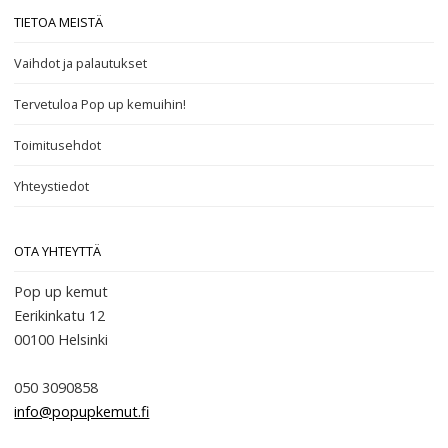
TIETOA MEISTÄ
Vaihdot ja palautukset
Tervetuloa Pop up kemuihin!
Toimitusehdot
Yhteystiedot
OTA YHTEYTTÄ
Pop up kemut
Eerikinkatu 12
00100
Helsinki
050 3090858
info@popupkemut.fi