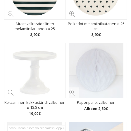
Mustavalkoraidallinen
Polkadot melamiinilautanen ø 25
melamiinilautanen ø 25
cm
8
,
90
€
8
,
90
€
Keraaminen kakkuständi valkoinen
Paperipallo, valkoinen
ø 15,5 cm
Alkaen
2
,
50
€
19
,
00
€
Voih! Tämä tuote on tilapäisesti loppu