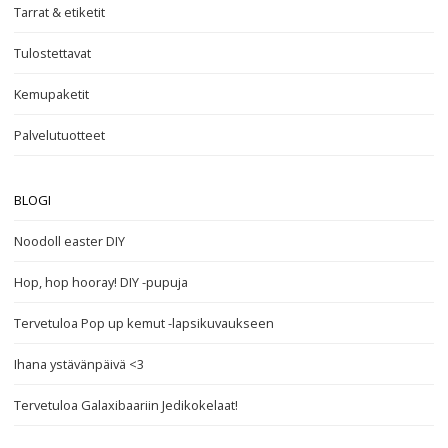
Tarrat & etiketit
Tulostettavat
Kemupaketit
Palvelutuotteet
BLOGI
Noodoll easter DIY
Hop, hop hooray! DIY -pupuja
Tervetuloa Pop up kemut -lapsikuvaukseen
Ihana ystävänpäivä <3
Tervetuloa Galaxibaariin Jedikokelaat!