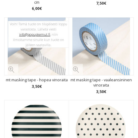
cm
7
,
50
€
6
,
00
€
Voih! Tämä tuote on tilapäisesti loppu
varastosta. Lähetä viesti
info@popupkemut.fi
, niin
ilmoitamme sinulle kun tuote on
jälleen saatavilla.
mt masking tape - hopea vinoraita
mt masking tape - vaaleansininen
vinoraita
3
,
50
€
3
,
50
€