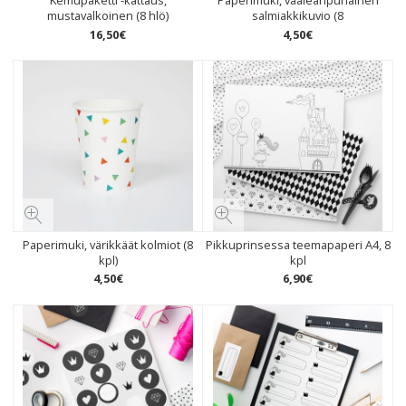
Kemupaketti -kattaus,
Paperimuki, vaaleanpunainen
mustavalkoinen (8 hlö)
salmiakkikuvio (8
16
,
50
€
4
,
50
€
Paperimuki, värikkäät kolmiot (8
Pikkuprinsessa teemapaperi A4, 8
kpl)
kpl
4
,
50
€
6
,
90
€