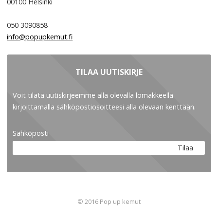
00100
Helsinki
050 3090858
info@popupkemut.fi
TILAA UUTISKIRJE
Voit tilata uutiskirjeemme alla olevalla lomakkeella
kirjoittamalla sähköpostiosoitteesi alla olevaan kenttään.
Sähköposti
Tilaa
© 2016 Pop up kemut