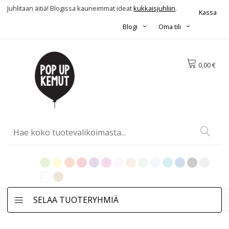
Juhlitaan äitiä! Blogissa kauneimmat ideat
kukkaisjuhliin
.
Kassa
Blogi
Oma tili
0,00 €
SELAA TUOTERYHMIÄ