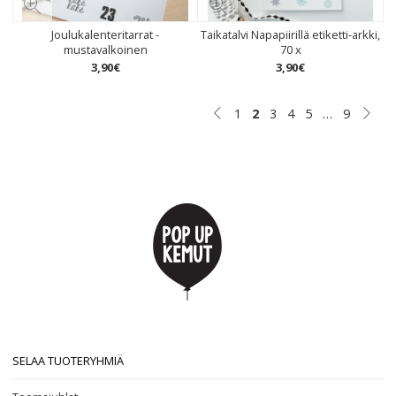
Joulukalenteritarrat -
Taikatalvi Napapiirillä etiketti-arkki,
mustavalkoinen
70 x
3
,
90
€
3
,
90
€
1
2
3
4
5
…
9
SELAA TUOTERYHMIÄ