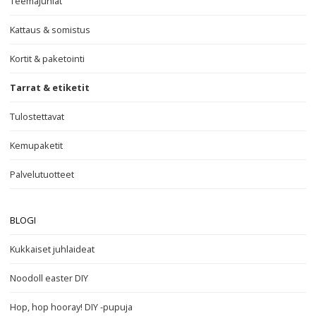
Teemajuhlat
Kattaus & somistus
Kortit & paketointi
Tarrat & etiketit
Tulostettavat
Kemupaketit
Palvelutuotteet
BLOGI
Kukkaiset juhlaideat
Noodoll easter DIY
Hop, hop hooray! DIY -pupuja