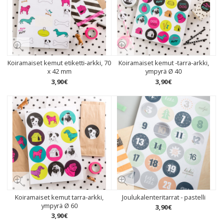
Koiramaiset kemut etiketti-arkki, 70
Koiramaiset kemut -tarra-arkki,
x 42 mm
ympyrä Ø 40
3
,
90
€
3
,
90
€
Koiramaiset kemut tarra-arkki,
Joulukalenteritarrat - pastelli
ympyrä Ø 60
3
,
90
€
3
,
90
€