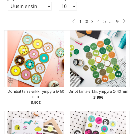
1
2
3
4
5
…
9
Donitsit tarra-arkki, ympyrä Ø 60
Dinot tarra-arkki, ympyrä Ø 40 mm
mm
3
,
90
€
3
,
90
€