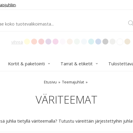
aisjuhliin
.
vihreä
Kortit & paketointi
Tarrat & etiketit
Tulostettav
Etusivu
Teemajuhlat
VÄRITEEMAT
 juhlia tietyllä väriteemalla? Tutustu väreittäin järjestettyihin juhlat