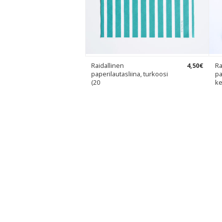
Raidallinen
4
,
50
€
Ra
paperilautasliina, turkoosi
pa
(20
ke