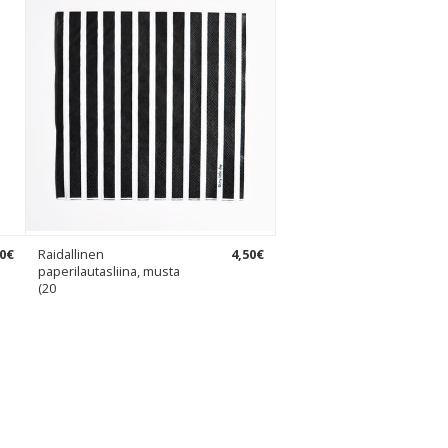
0
€
Raidallinen
4
,
50
€
paperilautasliina, musta
(20