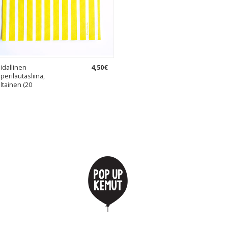
idallinen
4
,
50
€
perilautasliina,
ltainen (20