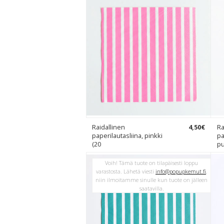
Raidallinen
4
,
50
€
Ra
paperilautasliina, pinkki
pa
(20
pu
Voih! Tämä tuote on tilapäisesti loppu
varastosta. Lähetä viesti
info@popupkemut.fi
,
niin ilmoitamme sinulle kun tuote on jälleen
saatavilla.