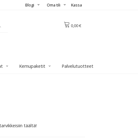
Blogi
Oma tili
Kassa
0,00 €
at
Kemupaketit
Palvelutuotteet
arvikkeisiin täältä!