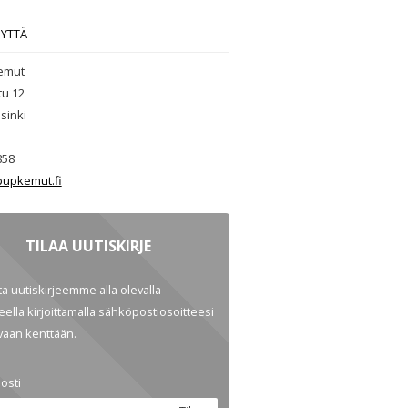
EYTTÄ
emut
tu 12
sinki
858
upkemut.fi
TILAA UUTISKIRJE
ata uutiskirjeemme alla olevalla
ella kirjoittamalla sähköpostiosoitteesi
evaan kenttään.
osti