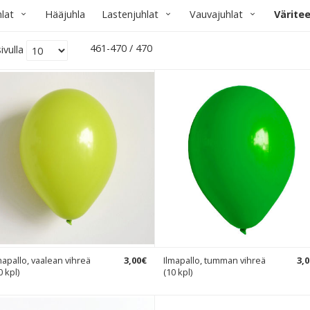
hlat
Hääjuhla
Lastenjuhlat
Vauvajuhlat
Värite
461-470 / 470
ivulla
mapallo, vaalean vihreä
3
,
00
€
Ilmapallo, tumman vihreä
3
,
0
0 kpl)
(10 kpl)