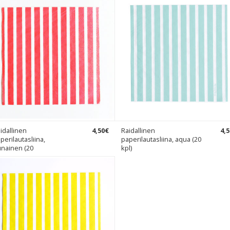
idallinen
4
,
50
€
Raidallinen
4
,
5
perilautasliina,
paperilautasliina, aqua (20
nainen (20
kpl)