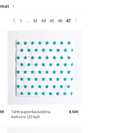
emat
1
…
43
44
45
46
47
0
€
Tähti paperilautasliina,
4
,
50
€
turkoosi (20 kpl)