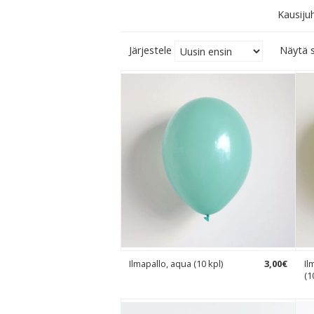
Kausiju
Järjestele
Näytä s
Ilmapallo, aqua (10 kpl)
3
,
00
€
Il
(1