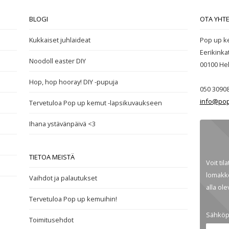
BLOGI
OTA YHT
Kukkaiset juhlaideat
Pop up k
Eerikinka
Noodoll easter DIY
00100
Hel
Hop, hop hooray! DIY -pupuja
050 3090
info@pop
Tervetuloa Pop up kemut -lapsikuvaukseen
Ihana ystävänpäivä <3
TIETOA MEISTÄ
Voit til
lomakke
Vaihdot ja palautukset
alla ol
Tervetuloa Pop up kemuihin!
Sähköp
Toimitusehdot