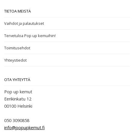
TIETOA MEISTÄ
Vaihdot ja palautukset
Tervetuloa Pop up kemuihin!
Toimitusehdot
Yhteystiedot
OTA YHTEYTTÄ
Pop up kemut
Eerikinkatu 12
00100
Helsinki
050 3090858
info@popupkemut.fi