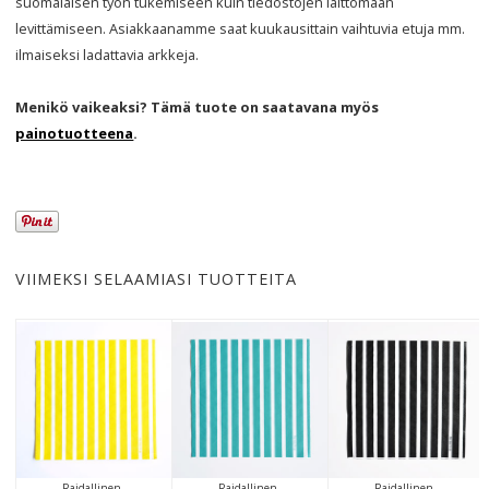
suomalaisen työn tukemiseen kuin tiedostojen laittomaan
levittämiseen. Asiakkaanamme saat kuukausittain vaihtuvia etuja mm.
ilmaiseksi ladattavia arkkeja.
Menikö vaikeaksi? Tämä tuote on saatavana myös
painotuotteena
.
VIIMEKSI SELAAMIASI TUOTTEITA
Raidallinen..
Raidallinen..
Raidallinen..