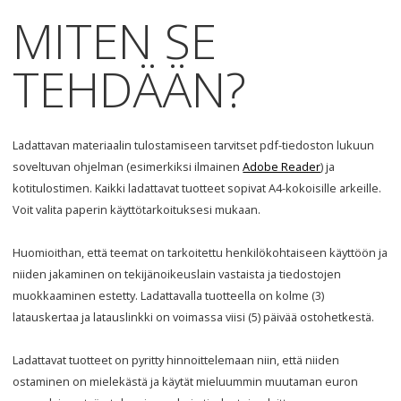
MITEN
SE
TEHDÄÄN
?
Ladattavan materiaalin tulostamiseen tarvitset pdf-tiedoston lukuun
soveltuvan ohjelman (esimerkiksi ilmainen
Adobe Reader
) ja
kotitulostimen. Kaikki ladattavat tuotteet sopivat A4-kokoisille arkeille.
Voit valita paperin käyttötarkoituksesi mukaan.
Huomioithan, että teemat on tarkoitettu henkilökohtaiseen käyttöön ja
niiden jakaminen on tekijänoikeuslain vastaista ja tiedostojen
muokkaaminen estetty. Ladattavalla tuotteella on kolme (3)
latauskertaa ja latauslinkki on voimassa viisi (5) päivää ostohetkestä.
Ladattavat tuotteet on pyritty hinnoittelemaan niin, että niiden
ostaminen on mielekästä ja käytät mieluummin muutaman euron