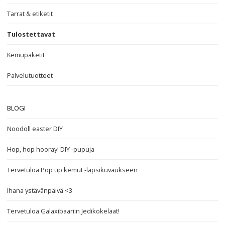
Tarrat & etiketit
Tulostettavat
Kemupaketit
Palvelutuotteet
BLOGI
Noodoll easter DIY
Hop, hop hooray! DIY -pupuja
Tervetuloa Pop up kemut -lapsikuvaukseen
Ihana ystävänpäivä <3
Tervetuloa Galaxibaariin Jedikokelaat!