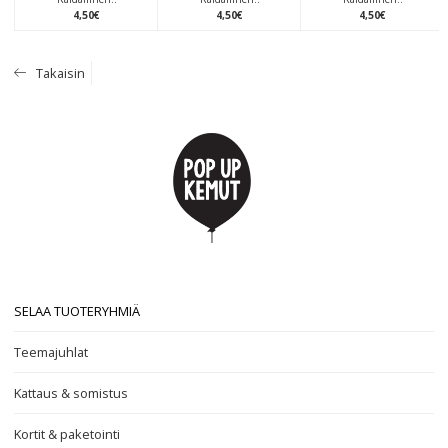
4
,
50
€
4
,
50
€
4
,
50
€
Takaisin
SELAA TUOTERYHMIÄ
Teemajuhlat
Kattaus & somistus
Kortit & paketointi