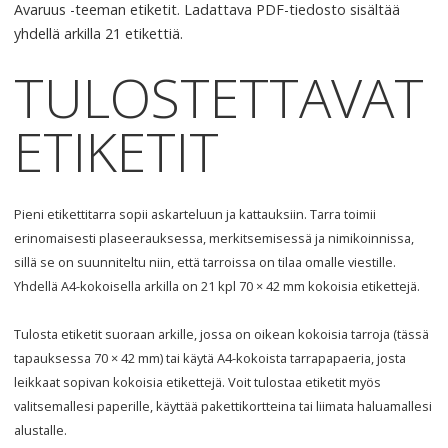
Avaruus -teeman etiketit. Ladattava
PDF
-tiedosto sisältää
yhdellä arkilla 21 etikettiä.
TULOSTETTAVAT
ETIKETIT
Pieni etikettitarra sopii askarteluun ja kattauksiin. Tarra toimii
erinomaisesti plaseerauksessa, merkitsemisessä ja nimikoinnissa,
sillä se on suunniteltu niin, että tarroissa on tilaa omalle viestille.
Yhdellä A4-kokoisella arkilla on 21 kpl 70 × 42 mm kokoisia etikettejä.
Tulosta etiketit suoraan arkille, jossa on oikean kokoisia tarroja (tässä
tapauksessa 70 × 42 mm) tai käytä A4-kokoista tarrapapaeria, josta
leikkaat sopivan kokoisia etikettejä. Voit tulostaa etiketit myös
valitsemallesi paperille, käyttää pakettikortteina tai liimata haluamallesi
alustalle.