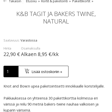
Takaisin
Etusivu
Kortit & paketointi
Pakettikortit
K&B TAGIT JA BAKERS TWINE,
NATURAL
Saatavuus
Varastossa
Hinta
Osamaksulla
22,90 €
Alkaen
8,95 €/kk
Lisää ostoskoriin »
Knot and Bow:n upea paketointisetti innokkaalle koristelijalle.
Pakkauksessa on yhteensä 30 pakettikorttia kolmessa eri
värissä ja reilu 90 metriä bakers-twine nauhaa valkoisen ja
kuparin värisenä.