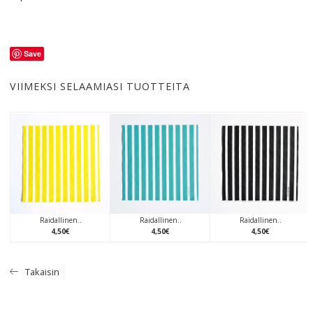
Save
VIIMEKSI SELAAMIASI TUOTTEITA
Raidallinen..
Raidallinen..
Raidallinen..
4
,
50
€
4
,
50
€
4
,
50
€
Takaisin