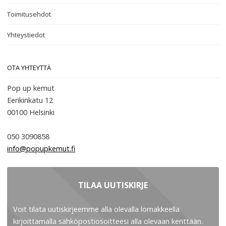
Toimitusehdot
Yhteystiedot
OTA YHTEYTTÄ
Pop up kemut
Eerikinkatu 12
00100
Helsinki
050 3090858
info@popupkemut.fi
TILAA UUTISKIRJE
Voit tilata uutiskirjeemme alla olevalla lomakkeella
kirjoittamalla sähköpostiosoitteesi alla olevaan kenttään.