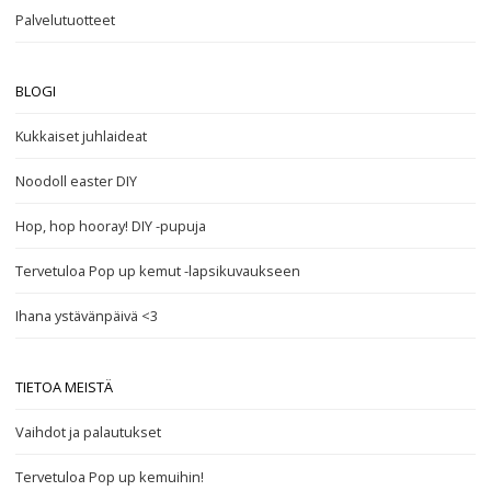
Palvelutuotteet
BLOGI
Kukkaiset juhlaideat
Noodoll easter DIY
Hop, hop hooray! DIY -pupuja
Tervetuloa Pop up kemut -lapsikuvaukseen
Ihana ystävänpäivä <3
TIETOA MEISTÄ
Vaihdot ja palautukset
Tervetuloa Pop up kemuihin!