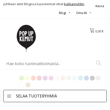
Juhlitaan äitiä! Blogissa kauneimmat ideat
kukkaisjuhliin
.
Kassa
Blogi
Oma tili
0,00 €
SELAA TUOTERYHMIÄ