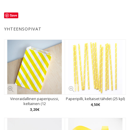
Save
YHTEENSOPIVAT
Vinoraidallinen paperipussi,
Paperipilli, keltaiset tähdet (25 kpl)
keltainen (12
4
,
50
€
3
,
20
€