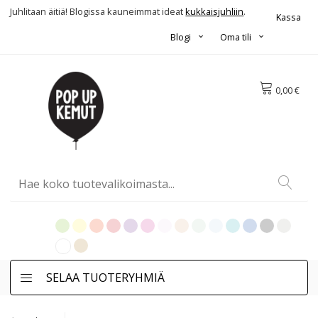
Juhlitaan äitiä! Blogissa kauneimmat ideat
kukkaisjuhliin
.
Kassa
Blogi
Oma tili
0,00 €
SELAA TUOTERYHMIÄ