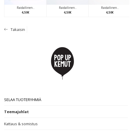
Raidallinen..
Raidallinen..
Raidallinen..
4
,
50
€
4
,
50
€
4
,
50
€
Takaisin
SELAA TUOTERYHMIÄ
Teemajuhlat
Kattaus & somistus