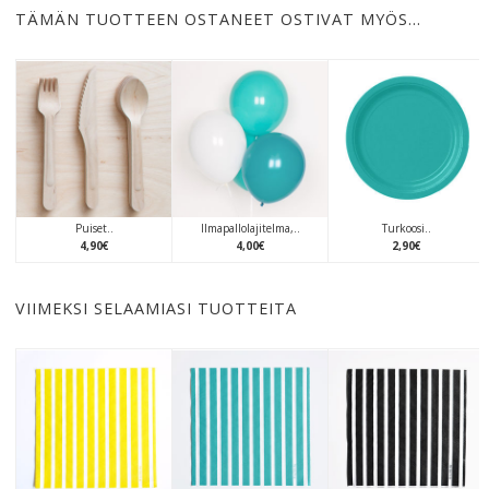
TÄMÄN TUOTTEEN OSTANEET OSTIVAT MYÖS…
Puiset..
Ilmapallolajitelma,..
Turkoosi..
4
,
90
€
4
,
00
€
2
,
90
€
VIIMEKSI SELAAMIASI TUOTTEITA