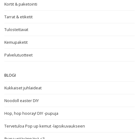
Kortit & paketointi
Tarrat & etiketit
Tulostettavat
Kemupaketit
Palvelutuotteet
BLOGI
Kukkaiset juhlaideat
Noodoll easter DIY
Hop, hop hooray! DIY -pupuja
Tervetuloa Pop up kemut -lapsikuvaukseen
Ihana ystävänpäivä <3