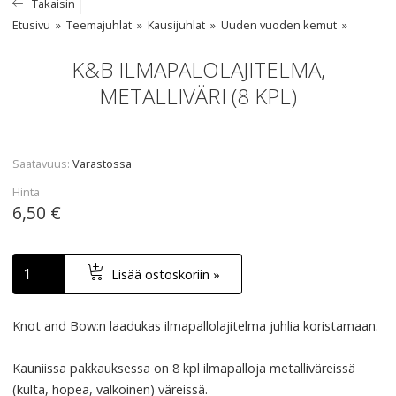
Takaisin
Etusivu
Teemajuhlat
Kausijuhlat
Uuden vuoden kemut
K&B ILMAPALOLAJITELMA,
METALLIVÄRI (8 KPL)
Saatavuus
Varastossa
Hinta
6,50 €
Lisää ostoskoriin »
Knot and Bow:n laadukas ilmapallolajitelma juhlia koristamaan.
Kauniissa pakkauksessa on 8 kpl ilmapalloja metalliväreissä
(kulta, hopea, valkoinen) väreissä.