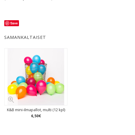
Save
SAMANKALTAISET
K&B mini-ilmapallot, multi (12 kpl)
6
,
50
€