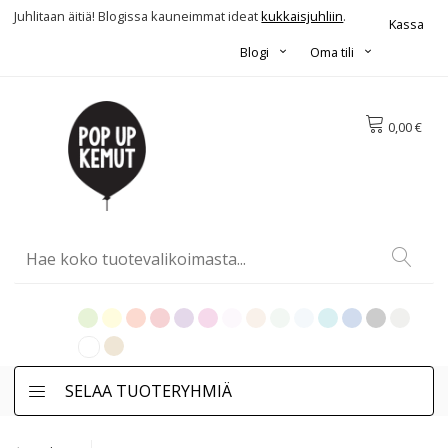
Juhlitaan äitiä! Blogissa kauneimmat ideat
kukkaisjuhliin
.
Kassa
Blogi
Oma tili
0,00 €
SELAA TUOTERYHMIÄ