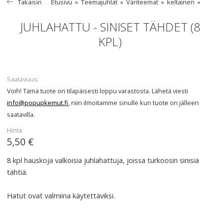
Takaisin
Etusivu
Teemajuhlat
Väriteemat
keltainen
JUHLAHATTU - SINISET TÄHDET (8
KPL)
Saatavuus
Voih! Tämä tuote on tilapäisesti loppu varastosta. Lähetä viesti
info@popupkemut.fi
, niin ilmoitamme sinulle kun tuote on jälleen
saatavilla.
Hinta
5,50 €
8 kpl hauskoja valkoisia juhlahattuja, joissa turkoosin sinisiä
tähtiä.
Hatut ovat valmiina käytettäviksi.