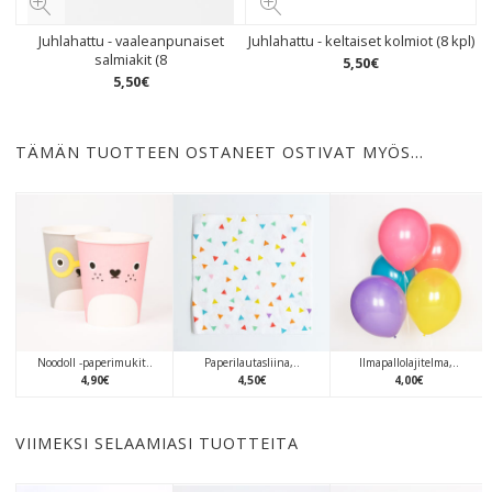
Juhlahattu - vaaleanpunaiset
Juhlahattu - keltaiset kolmiot (8 kpl)
salmiakit (8
5
,
50
€
5
,
50
€
TÄMÄN TUOTTEEN OSTANEET OSTIVAT MYÖS…
Noodoll -paperimukit..
Paperilautasliina,..
Ilmapallolajitelma,..
4
,
90
€
4
,
50
€
4
,
00
€
VIIMEKSI SELAAMIASI TUOTTEITA