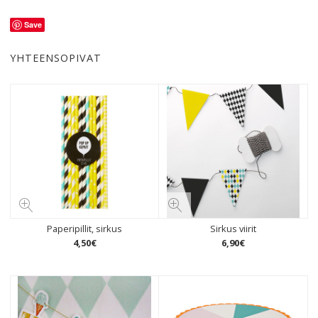
Save
YHTEENSOPIVAT
Paperipillit, sirkus
Sirkus viirit
4
,
50
€
6
,
90
€