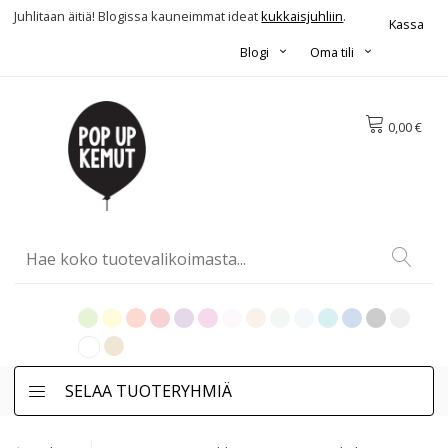
Juhlitaan äitiä! Blogissa kauneimmat ideat
kukkaisjuhliin
.
Kassa
Blogi
Oma tili
0,00 €
SELAA TUOTERYHMIÄ