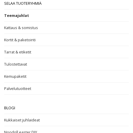
SELAA TUOTERYHMIÄ
Teemajuhlat
Kattaus & somistus
Kortit & paketointi
Tarrat & etiketit
Tulostettavat
Kemupaketit
Palvelutuotteet
BLOGI
Kukkaiset juhlaideat
Noodoll easter DIY