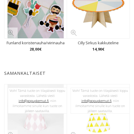
Funland koristenauha/viirinauha
Cilly Sirkus kakkuteline
28
,
00
€
14
,
90
€
SAMANKALTAISET
Voih! Tämä tuote on tilapäisesti loppu
Voih! Tämä tuote on tilapäisesti loppu
varastosta. Lähetä viesti
varastosta. Lähetä viesti
info@popupkemut.fi
, niin
info@popupkemut.fi
, niin
ilmoitamme sinulle kun tuote on
ilmoitamme sinulle kun tuote on
jälleen saatavilla.
jälleen saatavilla.