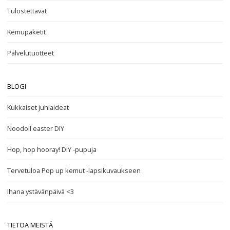
Tulostettavat
Kemupaketit
Palvelutuotteet
BLOGI
Kukkaiset juhlaideat
Noodoll easter DIY
Hop, hop hooray! DIY -pupuja
Tervetuloa Pop up kemut -lapsikuvaukseen
Ihana ystävänpäivä <3
TIETOA MEISTÄ