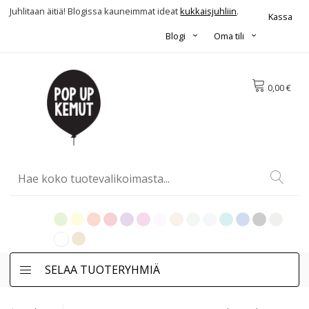
Juhlitaan äitiä! Blogissa kauneimmat ideat
kukkaisjuhliin
.
Kassa
Blogi
Oma tili
0,00 €
SELAA TUOTERYHMIÄ