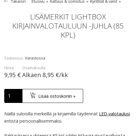
Takaisin
Etusivu
Kattaus & somistus
Kynttilät & valot
LISÄMERKIT LIGHTBOX
KIRJAINVALOTAULUUN -JUHLA (85
KPL)
Saatavuus
Varastossa
Hinta
Osamaksulla
9,95 €
Alkaen
8,95 €/kk
Lisää ostoskoriin »
Näillä suloisilla merkeillä ja kirjaimilla täydennät
LED-valotaulusi
entistä persoonallisemmaksi.
Pakkauksessa yhteensä 85 kpl juhliin liittyvää mustavalkoista