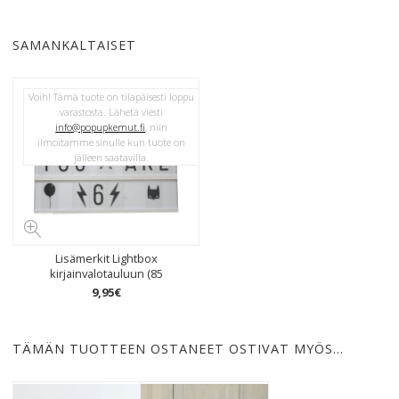
SAMANKALTAISET
Voih! Tämä tuote on tilapäisesti loppu
varastosta. Lähetä viesti
info@popupkemut.fi
, niin
ilmoitamme sinulle kun tuote on
jälleen saatavilla.
Lisämerkit Lightbox
kirjainvalotauluun (85
9
,
95
€
TÄMÄN TUOTTEEN OSTANEET OSTIVAT MYÖS…