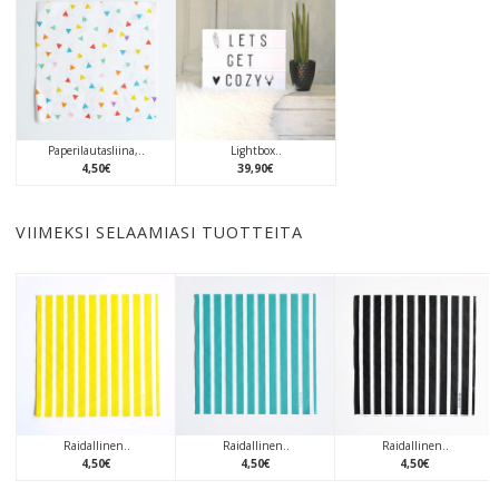
Paperilautasliina,..
Lightbox..
4
,
50
€
39
,
90
€
VIIMEKSI SELAAMIASI TUOTTEITA
Raidallinen..
Raidallinen..
Raidallinen..
4
,
50
€
4
,
50
€
4
,
50
€