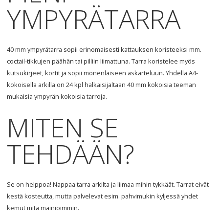
YMPYRÄTARRA
40 mm ympyrätarra sopii erinomaisesti kattauksen koristeeksi mm.
coctail-tikkujen päähän tai pilliin liimattuna. Tarra koristelee myös
kutsukirjeet, kortit ja sopii monenlaiseen askarteluun. Yhdellä A4-
kokoisella arkilla on 24 kpl halkaisijaltaan 40 mm kokoisia teeman
mukaisia ympyrän kokoisia tarroja.
MITEN
SE
TEHDÄÄN
?
Se on helppoa! Nappaa tarra arkilta ja liimaa mihin tykkäät. Tarrat eivät
kestä kosteutta, mutta palvelevat esim. pahvimukin kyljessä yhdet
kemut mitä mainioimmin.