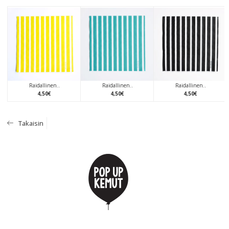
Raidallinen..
Raidallinen..
Raidallinen..
4
,
50
€
4
,
50
€
4
,
50
€
Takaisin