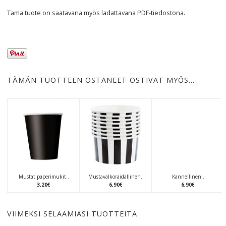
Tämä tuote on saatavana myös ladattavana
PDF
-tiedostona.
TÄMÄN TUOTTEEN OSTANEET OSTIVAT MYÖS…
Mustat paperimukit..
Mustavalkoraidallinen..
Kannellinen..
3
,
20
€
6
,
90
€
6
,
90
€
VIIMEKSI SELAAMIASI TUOTTEITA