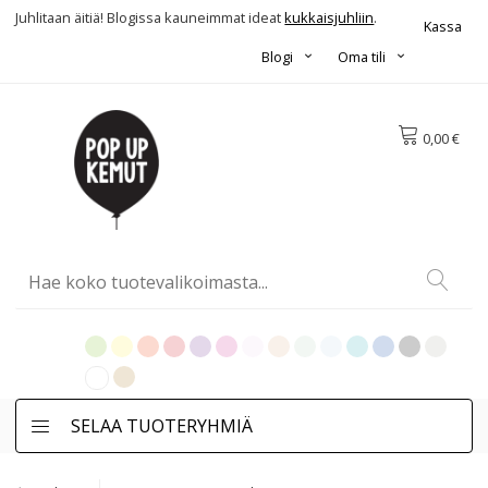
Juhlitaan äitiä! Blogissa kauneimmat ideat
kukkaisjuhliin
.
Kassa
Blogi
Oma tili
0,00 €
SELAA TUOTERYHMIÄ