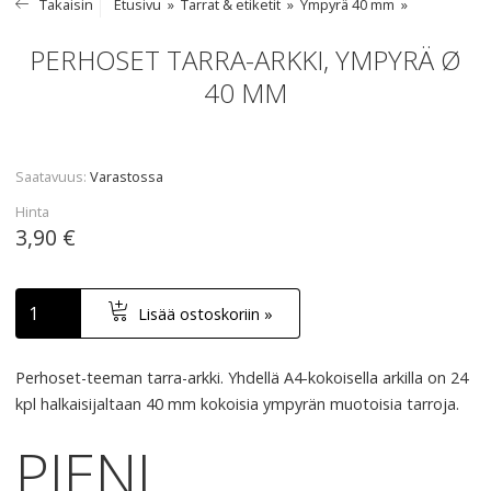
Takaisin
Etusivu
Tarrat & etiketit
Ympyrä 40 mm
PERHOSET TARRA-ARKKI, YMPYRÄ Ø
40 MM
Saatavuus
Varastossa
Hinta
3,90 €
Lisää ostoskoriin »
Perhoset-teeman tarra-arkki. Yhdellä A4-kokoisella arkilla on 24
kpl halkaisijaltaan 40 mm kokoisia ympyrän muotoisia tarroja.
PIENI