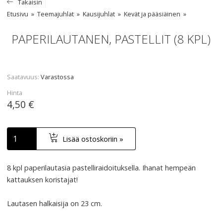
Takaisin
Etusivu
Teemajuhlat
Kausijuhlat
Kevät ja pääsiäinen
PAPERILAUTANEN, PASTELLIT (8 KPL)
Saatavuus
Varastossa
Hinta
4,50 €
Lisää ostoskoriin »
8 kpl paperilautasia pastelliraidoituksella. Ihanat hempeän
kattauksen koristajat!
Lautasen halkaisija on 23 cm.