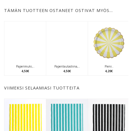
TÄMÄN TUOTTEEN OSTANEET OSTIVAT MYÖS…
Paperimuki,..
Paperilautasliina,..
Pieni..
4
,
50
€
4
,
50
€
4
,
20
€
VIIMEKSI SELAAMIASI TUOTTEITA