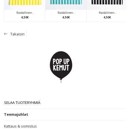
Raidallinen..
Raidallinen..
Raidallinen..
4
,
50
€
4
,
50
€
4
,
50
€
Takaisin
SELAA TUOTERYHMIÄ
Teemajuhlat
Kattaus & somistus