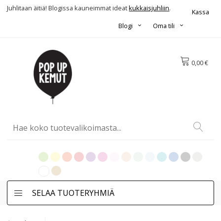
Juhlitaan äitiä! Blogissa kauneimmat ideat
kukkaisjuhliin
.
Kassa
Blogi
Oma tili
0,00 €
SELAA TUOTERYHMIÄ