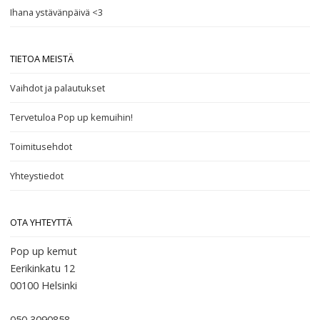
Ihana ystävänpäivä <3
TIETOA MEISTÄ
Vaihdot ja palautukset
Tervetuloa Pop up kemuihin!
Toimitusehdot
Yhteystiedot
OTA YHTEYTTÄ
Pop up kemut
Eerikinkatu 12
00100
Helsinki
050 3090858