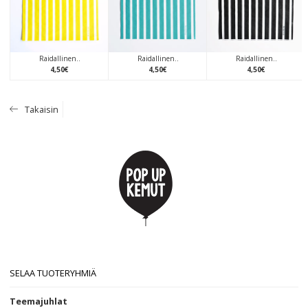
Raidallinen..
Raidallinen..
Raidallinen..
4
,
50
€
4
,
50
€
4
,
50
€
Takaisin
SELAA TUOTERYHMIÄ
Teemajuhlat