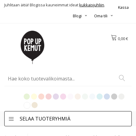
Juhlitaan äitiä! Blogissa kauneimmat ideat
kukkaisjuhliin
.
Kassa
Blogi
Oma tili
0,00 €
SELAA TUOTERYHMIÄ