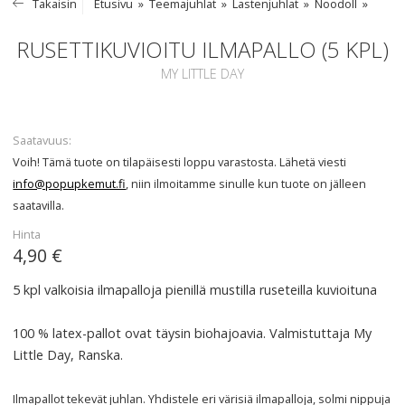
Takaisin
Etusivu
Teemajuhlat
Lastenjuhlat
Noodoll
RUSETTIKUVIOITU ILMAPALLO (5 KPL)
MY LITTLE DAY
Saatavuus
Voih! Tämä tuote on tilapäisesti loppu varastosta. Lähetä viesti
info@popupkemut.fi
, niin ilmoitamme sinulle kun tuote on jälleen
saatavilla.
Hinta
4,90 €
5 kpl valkoisia ilmapalloja pienillä mustilla ruseteilla kuvioituna
100 % latex-pallot ovat täysin biohajoavia. Valmistuttaja My
Little Day, Ranska.
Ilmapallot tekevät juhlan. Yhdistele eri värisiä ilmapalloja, solmi nippuja