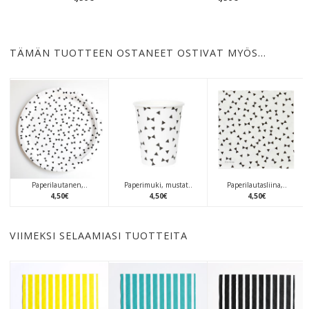
TÄMÄN TUOTTEEN OSTANEET OSTIVAT MYÖS…
Paperilautanen,..
Paperimuki, mustat..
Paperilautasliina,..
4
,
50
€
4
,
50
€
4
,
50
€
VIIMEKSI SELAAMIASI TUOTTEITA