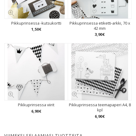
Pikkuprinsessa -kutsukortti
Pikkuprinsessa etiketti-arkki, 70 x
42 mm
1
,
50
€
3
,
90
€
Pikkuprinsessa viirit
Pikkuprinsessa teemapaperi A4, 8
kpl
6
,
90
€
6
,
90
€
VIIMEKSI SELAAMIASI TUOTTEITA