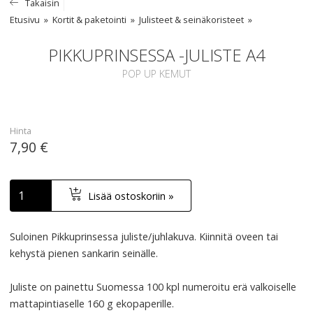
Takaisin
Etusivu
Kortit & paketointi
Julisteet & seinäkoristeet
PIKKUPRINSESSA -JULISTE A4
POP UP KEMUT
Hinta
7,90 €
Lisää ostoskoriin »
Suloinen Pikkuprinsessa juliste/juhlakuva. Kiinnitä oveen tai
kehystä pienen sankarin seinälle.
Juliste on painettu Suomessa 100 kpl numeroitu erä valkoiselle
mattapintiaselle 160 g ekopaperille.