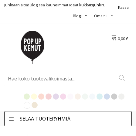
Juhlitaan äitiä! Blogissa kauneimmat ideat
kukkaisjuhliin
.
Kassa
Blogi
Oma tili
0,00 €
SELAA TUOTERYHMIÄ