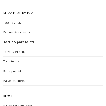
SELAA TUOTERYHMIÄ
Teemajuhlat
Kattaus & somistus
Kortit & paketointi
Tarrat & etiketit
Tulostettavat
Kemupaketit
Palvelutuotteet
BLOGI
Kukkaiset juhlaideat