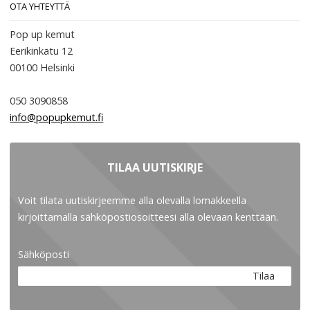
OTA YHTEYTTÄ
Pop up kemut
Eerikinkatu 12
00100
Helsinki
050 3090858
info@popupkemut.fi
TILAA UUTISKIRJE
Voit tilata uutiskirjeemme alla olevalla lomakkeella
kirjoittamalla sähköpostiosoitteesi alla olevaan kenttään.
Sähköposti
Tilaa