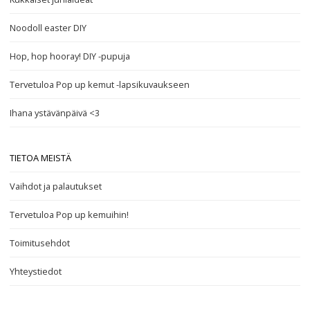
Noodoll easter DIY
Hop, hop hooray! DIY -pupuja
Tervetuloa Pop up kemut -lapsikuvaukseen
Ihana ystävänpäivä <3
TIETOA MEISTÄ
Vaihdot ja palautukset
Tervetuloa Pop up kemuihin!
Toimitusehdot
Yhteystiedot