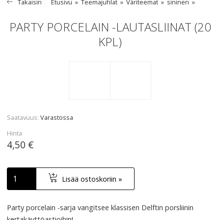
Takaisin
Etusivu
Teemajuhlat
Väriteemat
sininen
PARTY PORCELAIN -LAUTASLIINAT (20
KPL)
Saatavuus
Varastossa
Hinta
4,50 €
Lisää ostoskoriin »
Party porcelain -sarja vangitsee klassisen Delftin porsliinin
kertakäyttöastioihin!