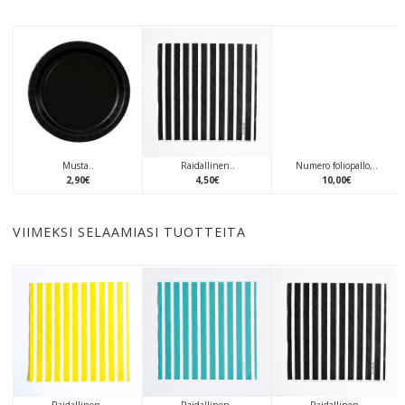
Musta..
Raidallinen..
Numero foliopallo,..
2
,
90
€
4
,
50
€
10
,
00
€
VIIMEKSI SELAAMIASI TUOTTEITA