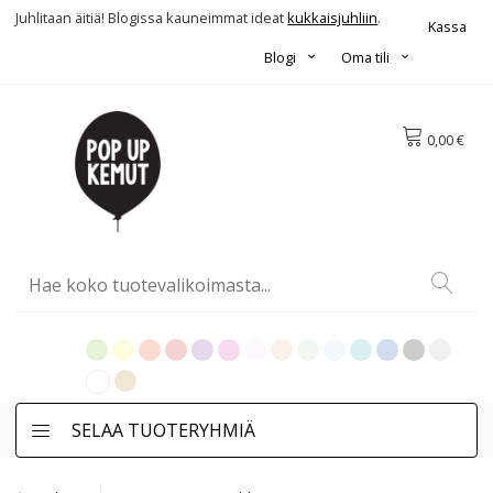
Juhlitaan äitiä! Blogissa kauneimmat ideat
kukkaisjuhliin
.
Kassa
Blogi
Oma tili
0,00 €
SELAA TUOTERYHMIÄ