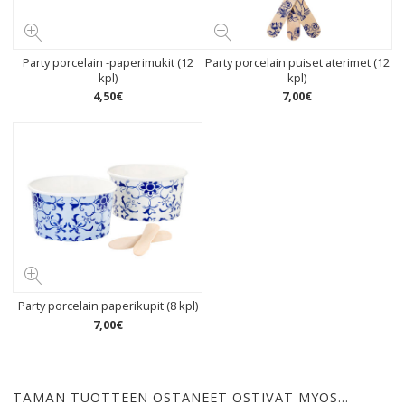
Party porcelain -paperimukit (12
Party porcelain puiset aterimet (12
kpl)
kpl)
4
,
50
€
7
,
00
€
Party porcelain paperikupit (8 kpl)
7
,
00
€
TÄMÄN TUOTTEEN OSTANEET OSTIVAT MYÖS…