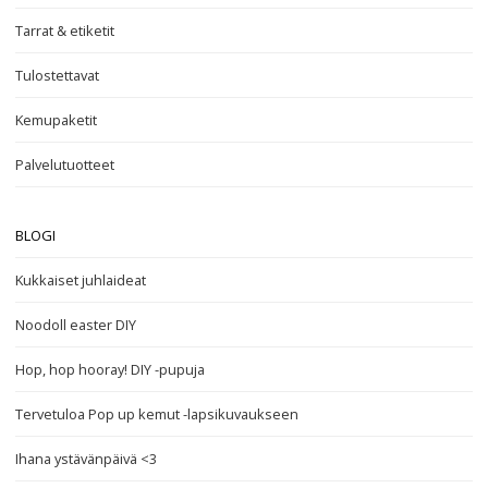
Tarrat & etiketit
Tulostettavat
Kemupaketit
Palvelutuotteet
BLOGI
Kukkaiset juhlaideat
Noodoll easter DIY
Hop, hop hooray! DIY -pupuja
Tervetuloa Pop up kemut -lapsikuvaukseen
Ihana ystävänpäivä <3