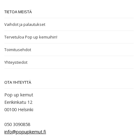
TIETOA MEISTÄ
Vaihdot ja palautukset
Tervetuloa Pop up kemuihin!
Toimitusehdot
Yhteystiedot
OTA YHTEYTTÄ
Pop up kemut
Eerikinkatu 12
00100
Helsinki
050 3090858
info@popupkemut.fi