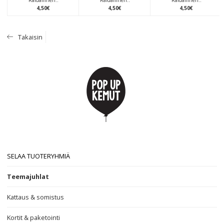
Raidallinen..
Raidallinen..
Raidallinen..
4
,
50
€
4
,
50
€
4
,
50
€
Takaisin
SELAA TUOTERYHMIÄ
Teemajuhlat
Kattaus & somistus
Kortit & paketointi