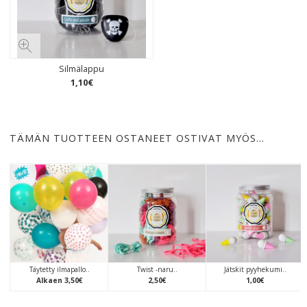
Silmälappu
1
,
10
€
TÄMÄN TUOTTEEN OSTANEET OSTIVAT MYÖS…
Täytetty ilmapallo..
Twist -naru..
Jätskit pyyhekumi..
Alkaen
3
,
50
€
2
,
50
€
1
,
00
€