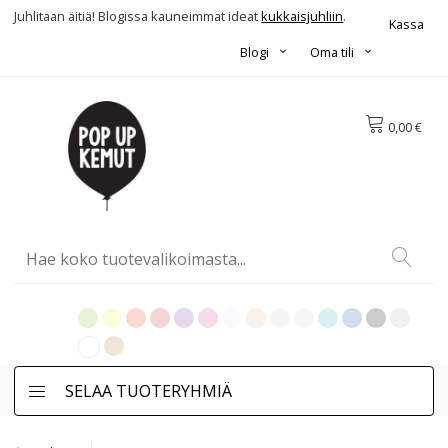
Juhlitaan äitiä! Blogissa kauneimmat ideat
kukkaisjuhliin
.
Kassa
Blogi
Oma tili
0,00 €
SELAA TUOTERYHMIÄ