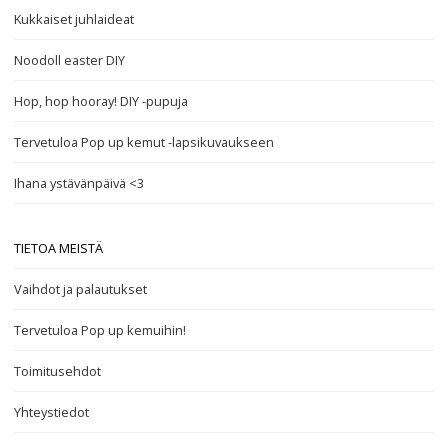
Kukkaiset juhlaideat
Noodoll easter DIY
Hop, hop hooray! DIY -pupuja
Tervetuloa Pop up kemut -lapsikuvaukseen
Ihana ystävänpäivä <3
TIETOA MEISTÄ
Vaihdot ja palautukset
Tervetuloa Pop up kemuihin!
Toimitusehdot
Yhteystiedot