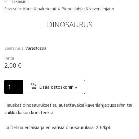
Takaisin
Etusivu
Kortit & paketointi
Pienet lahjat & kaverilahjat
DINOSAURUS
Saatavuus
Varastossa
Hinta
2,00 €
Lisää ostoskoriin »
Hauskat dinosaurukset sujautettavaksi kaverilahjapusseihin tai
vaikka kakun koristeeksi.
Lajitelma erilaisia ja eri värisiä dinosauruksia. 2 €/kpl.