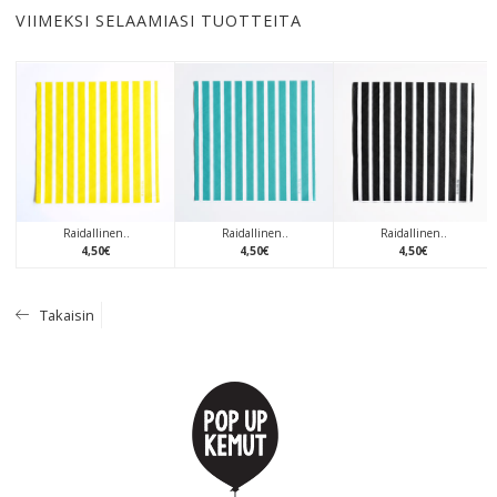
VIIMEKSI SELAAMIASI TUOTTEITA
Raidallinen..
Raidallinen..
Raidallinen..
4
,
50
€
4
,
50
€
4
,
50
€
Takaisin