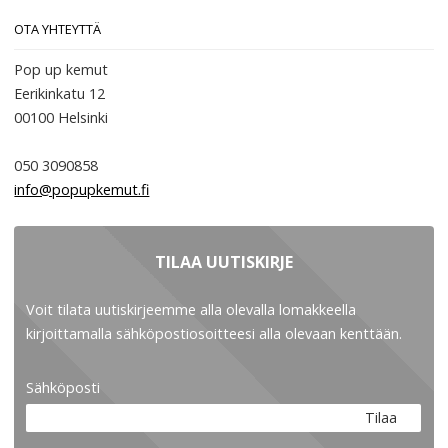
OTA YHTEYTTÄ
Pop up kemut
Eerikinkatu 12
00100
Helsinki
050 3090858
info@popupkemut.fi
TILAA UUTISKIRJE
Voit tilata uutiskirjeemme alla olevalla lomakkeella
kirjoittamalla sähköpostiosoitteesi alla olevaan kenttään.
Sähköposti
Tilaa