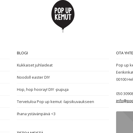
BLOGI
OTA YHT
Kukkaiset juhlaideat
Pop up k
Eerikinka
Noodoll easter DIY
00100
Hel
Hop, hop hooray! DIY -pupuja
050 3090
info@pop
Tervetuloa Pop up kemut -lapsikuvaukseen
Ihana ystävänpäivä <3