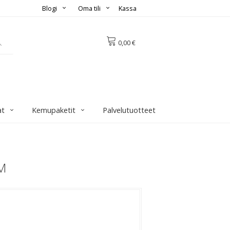
Blogi
Oma tili
Kassa
0,00 €
at
Kemupaketit
Palvelutuotteet
MM