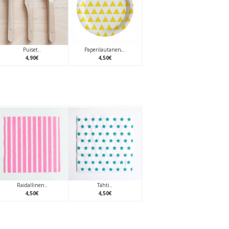
Puiset..
Paperilautanen,..
4
,
90
€
4
,
50
€
Raidallinen..
Tähti..
4
,
50
€
4
,
50
€