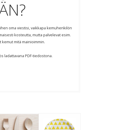
ÄN
?
 siihen oma viestisi, vaikkapa kemuhenkilön
omaisesti kosteutta, mutta palvelevat esim.
et kemut mitä mainioimmin.
ös ladattavana
PDF
-tiedostona.