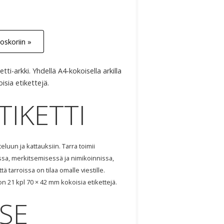
oskoriin »
tti-arkki. Yhdellä A4-kokoisella arkilla
sia etikettejä.
TIKETTI
teluun ja kattauksiin. Tarra toimii
sa, merkitsemisessä ja nimikoinnissa,
ttä tarroissa on tilaa omalle viestille.
on 21 kpl 70 × 42 mm kokoisia etikettejä.
SE