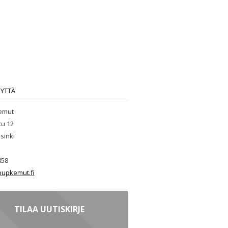
EYTTÄ
emut
tu 12
sinki
858
upkemut.fi
TILAA UUTISKIRJE