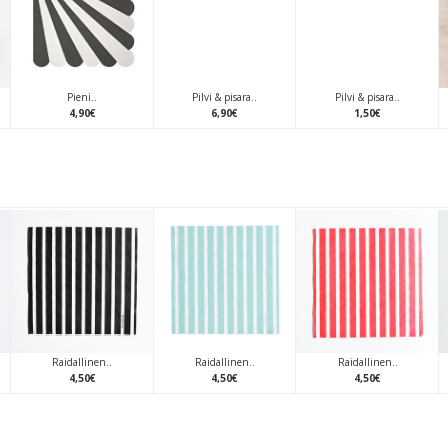
Pieni..
Pilvi & pisara..
Pilvi & pisara..
4
,
90
€
6
,
90
€
1
,
50
€
Raidallinen..
Raidallinen..
Raidallinen..
4
,
50
€
4
,
50
€
4
,
50
€