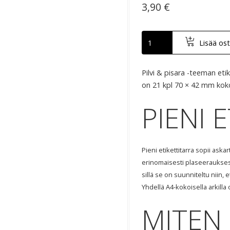
3,90 €
Lisää ost
Pilvi & pisara -teeman etike
on 21 kpl 70 × 42 mm kokoi
PIENI
E
Pieni etikettitarra sopii askar
erinomaisesti plaseeraukses
sillä se on suunniteltu niin, e
Yhdellä A4-kokoisella arkilla 
MITEN