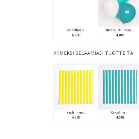
Kannellinen..
Ilmapallolajitelma,..
6
,
90
€
4
,
00
€
VIIMEKSI SELAAMIASI TUOTTEITA
Raidallinen..
Raidallinen..
4
,
50
€
4
,
50
€