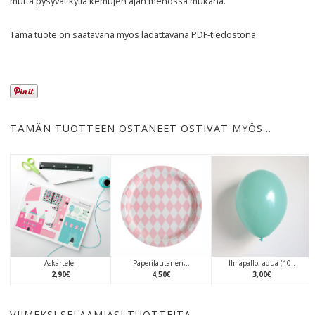
mutta pysyvät kyllä kemujen ajan menossa mukana.
Tämä tuote on saatavana myös ladattavana
PDF
-tiedostona.
TÄMÄN TUOTTEEN OSTANEET OSTIVAT MYÖS…
Askartele..
Paperilautanen,..
Ilmapallo, aqua (10..
2
,
90
€
4
,
50
€
3
,
00
€
VIIMEKSI SELAAMIASI TUOTTEITA