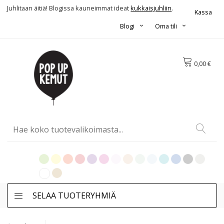
Juhlitaan äitiä! Blogissa kauneimmat ideat
kukkaisjuhliin
.
Kassa
Blogi
Oma tili
0,00 €
SELAA TUOTERYHMIÄ