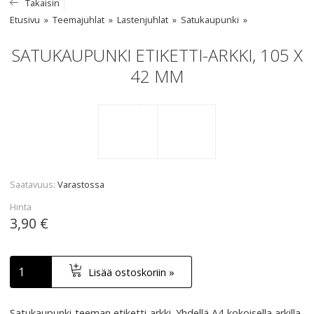
Takaisin
Etusivu
Teemajuhlat
Lastenjuhlat
Satukaupunki
SATUKAUPUNKI ETIKETTI-ARKKI, 105 X
42 MM
Saatavuus
Varastossa
Hinta
3,90 €
Lisää ostoskoriin »
Satukaupunki-teeman etiketti-arkki. Yhdellä A4-kokoisella arkilla