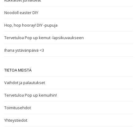
Kukkaiset juhlaideat
Noodoll easter DIY
Hop, hop hooray! DIY -pupuja
Tervetuloa Pop up kemut -lapsikuvaukseen
Ihana ystävänpäivä <3
TIETOA MEISTÄ
Vaihdot ja palautukset
Tervetuloa Pop up kemuihin!
Toimitusehdot
Yhteystiedot