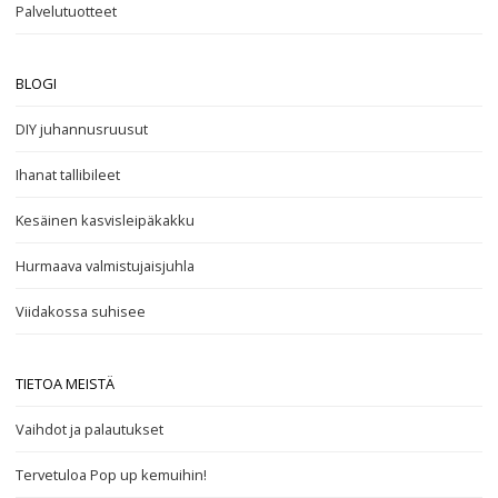
Palvelutuotteet
BLOGI
DIY juhannusruusut
Ihanat tallibileet
Kesäinen kasvisleipäkakku
Hurmaava valmistujaisjuhla
Viidakossa suhisee
TIETOA MEISTÄ
Vaihdot ja palautukset
Tervetuloa Pop up kemuihin!