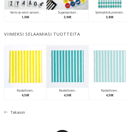
Kerro se omin sanoin..
Supersankari..
Salmiakkikuvioinen..
1
,
00
€
3
,
90
€
3
,
80
€
VIIMEKSI SELAAMIASI TUOTTEITA
Raidallinen..
Raidallinen..
Raidallinen..
4
,
50
€
4
,
50
€
4
,
50
€
Takaisin