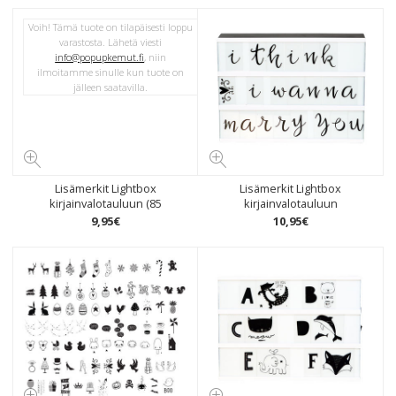
Voih! Tämä tuote on tilapäisesti loppu
varastosta. Lähetä viesti
info@popupkemut.fi
, niin
ilmoitamme sinulle kun tuote on
jälleen saatavilla.
Lisämerkit Lightbox
Lisämerkit Lightbox
kirjainvalotauluun (85
kirjainvalotauluun
9
,
95
€
10
,
95
€