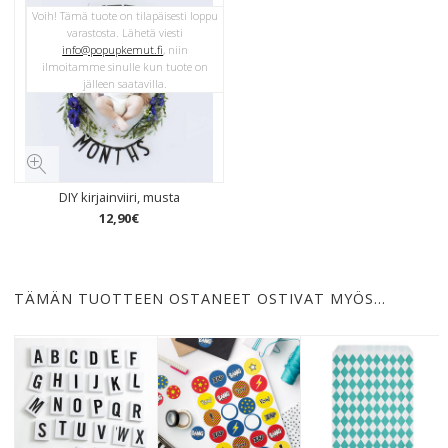
Voih! Tämä tuote on tilapäisesti loppu
varastosta. Lähetä viesti
info@popupkemut.fi
, niin
ilmoitamme sinulle kun tuote on
jälleen saatavilla.
DIY kirjainviiri, musta
12
,
90
€
TÄMÄN TUOTTEEN OSTANEET OSTIVAT MYÖS…