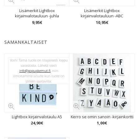
Lisämerkit Lightbox
Lisämerkit Lightbox
kirjainvalotauluun -juhla
kirjainvalotauluun -ABC
9
,
95
€
10
,
95
€
SAMANKALTAISET
Voih! Tämä tuote on tilapäisesti loppu
varastosta. Lähetä viesti
info@popupkemut.fi
, niin
ilmoitamme sinulle kun tuote on
jälleen saatavilla.
Lightbox kirjainvalotaulu A5
Kerro se omin sanoin -kirjainkortti
24
,
90
€
1
,
00
€