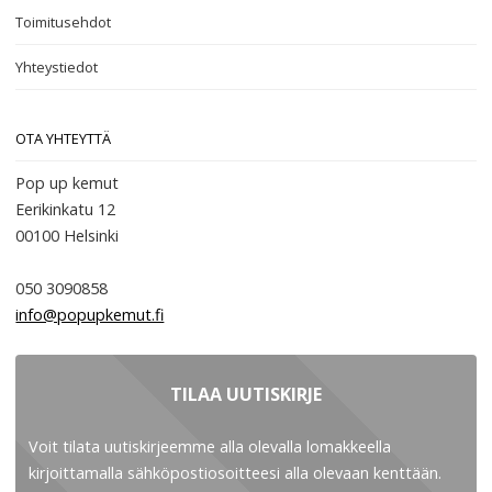
Toimitusehdot
Yhteystiedot
OTA YHTEYTTÄ
Pop up kemut
Eerikinkatu 12
00100
Helsinki
050 3090858
info@popupkemut.fi
TILAA UUTISKIRJE
Voit tilata uutiskirjeemme alla olevalla lomakkeella
kirjoittamalla sähköpostiosoitteesi alla olevaan kenttään.