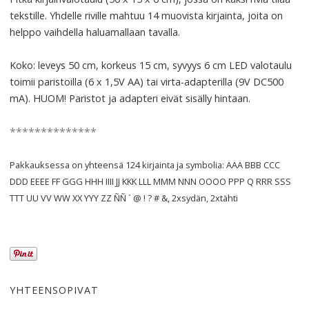
tekstille. Yhdelle riville mahtuu 14 muovista kirjainta, joita on
helppo vaihdella haluamallaan tavalla.
Koko: leveys 50 cm, korkeus 15 cm, syvyys 6 cm LED valotaulu
toimii paristoilla (6 x 1,5V AA) tai virta-adapterilla (9V DC500
mA). HUOM! Paristot ja adapteri eivät sisälly hintaan.
**************
Pakkauksessa on yhteensä 124 kirjainta ja symbolia: AAA BBB CCC
DDD EEEE FF GGG HHH IIII JJ KKK LLL MMM NNN OOOO PPP Q RRR SSS
TTT UU VV WW XX YYY ZZ ÑÑ ´ @ ! ? # &, 2xsydän, 2xtähti
YHTEENSOPIVAT