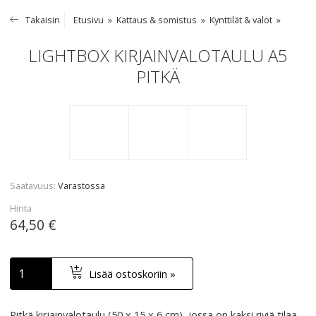
Takaisin
Etusivu
Kattaus & somistus
Kynttilät & valot
LIGHTBOX KIRJAINVALOTAULU A5
PITKÄ
Saatavuus
Varastossa
Hinta
64,50 €
Lisää ostoskoriin »
Pitkä kirjainvalotaulu (50 x 15 x 6 cm), jossa on kaksi riviä tilaa