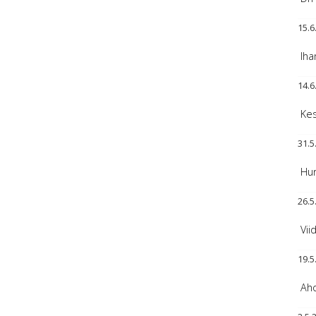
15.6
Iha
14.6
Kes
31.5
Hur
26.5
Vii
19.5
Aho