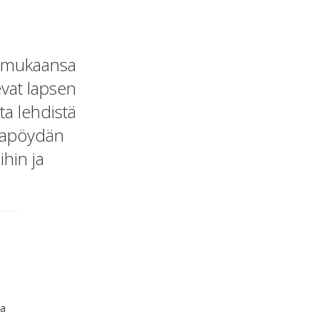
nä mukaansa
evat lapsen
ta lehdistä
hlapöydän
ihin ja
ka