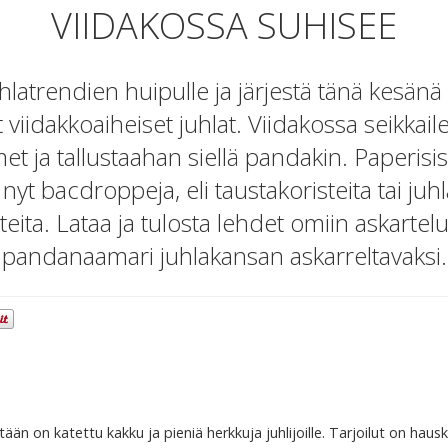
VIIDAKOSSA SUHISEE
latrendien huipulle ja järjestä tänä kesä
viidakkoaiheiset juhlat. Viidakossa seikkail
et ja tallustaahan siellä pandakin. Paperisis
nyt bacdroppeja, eli taustakoristeita tai ju
eita. Lataa ja tulosta lehdet omiin askartelu
pandanaamari juhlakansan askarreltavaksi.
ään on katettu kakku ja pieniä herkkuja juhlijoille. Tarjoilut on haus