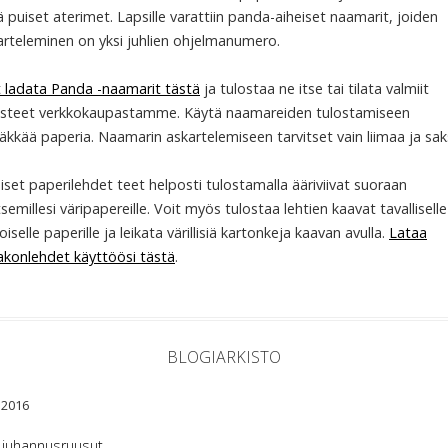
 puiset aterimet. Lapsille varattiin panda-aiheiset naamarit, joiden
arteleminen on yksi juhlien ohjelmanumero.
t ladata Panda -naamarit tästä
ja tulostaa ne itse tai tilata valmiit
osteet verkkokaupastamme. Käytä naamareiden tulostamiseen
äkkää paperia. Naamarin askartelemiseen tarvitset vain liimaa ja sak
aiset paperilehdet teet helposti tulostamalla ääriviivat suoraan
tsemillesi väripapereille. Voit myös tulostaa lehtien kaavat tavalliselle
oiselle paperille ja leikata värillisiä kartonkeja kaavan avulla.
Lataa
dakonlehdet käyttöösi tästä
.
BLOGIARKISTO
.2016
 juhannusruusut