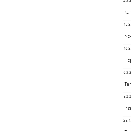
2.5.
Kuk
19.3
Noo
16.3
Hop
6.3.
Ter
9.2.
Iha
29.1