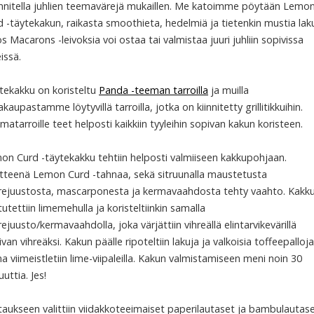
nnitella juhlien teemavärejä mukaillen. Me katoimme pöytään Lemo
d -täytekakun, raikasta smoothieta, hedelmiä ja tietenkin mustia laku
 Macarons -leivoksia voi ostaa tai valmistaa juuri juhliin sopivissa
issä.
tekakku on koristeltu
Panda -teeman tarroilla
ja muilla
akaupastamme löytyvillä tarroilla, jotka on kiinnitetty grillitikkuihin.
atarroille teet helposti kaikkiin tyyleihin sopivan kakun koristeen.
on Curd -täytekakku tehtiin helposti valmiiseen kakkupohjaan.
tteenä Lemon Curd -tahnaa, sekä sitruunalla maustetusta
rejuustosta, mascarponesta ja kermavaahdosta tehty vaahto. Kakk
utettiin limemehulla ja koristeltiinkin samalla
ejuusto/kermavaahdolla, joka värjättiin vihreällä elintarvikevärillä
van vihreäksi. Kakun päälle ripoteltiin lakuja ja valkoisia toffeepalloja
a viimeistletiin lime-viipaleilla. Kakun valmistamiseen meni noin 30
uttia. Jes!
taukseen valittiin viidakkoteeimaiset paperilautaset ja bambulautase