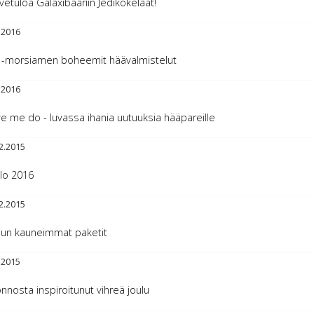
vetuloa Galaxibaariin Jedikokelaat!
.2016
 -morsiamen boheemit häävalmistelut
.2016
e me do - luvassa ihania uutuuksia hääpareille
2.2015
lo 2016
2.2015
lun kauneimmat paketit
.2015
nnosta inspiroitunut vihreä joulu