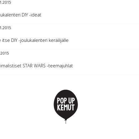
1.2015
lukalenteri DIY -ideat
1.2015
 itse DIY -joulukalenteri keräilijälle
.2015
imalistiset STAR WARS -teemajuhlat