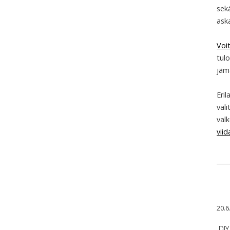
sekä
ask
Voi
tul
jäm
Eril
vali
valk
vii
20.6
DIY