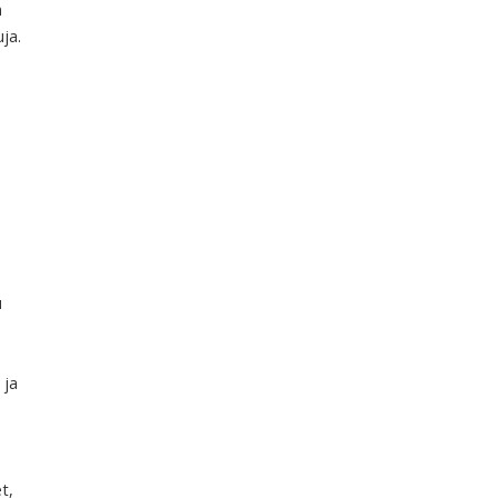
n
ja.
u
 ja
t,