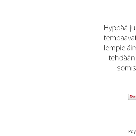
Hyppää juh
tempaavat 
lempieläim
tehdään 
somist
Pöyt