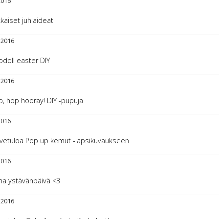
2016
kaiset juhlaideat
.2016
doll easter DIY
.2016
, hop hooray! DIY -pupuja
2016
vetuloa Pop up kemut -lapsikuvaukseen
2016
na ystävänpäivä <3
.2016