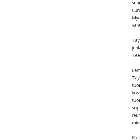
suu
Cur
Myös
väre
Täy
juhl
Teem
Lem
Täy
tuo
kost
tuor
sopi
reun
minu
Kat