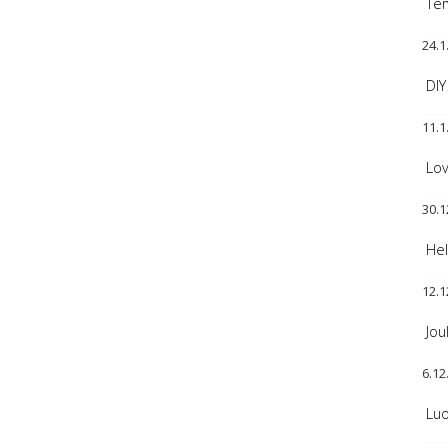
Ter
24.1
DIY
11.1
Lov
30.1
Hel
12.1
Jou
6.12
Luo