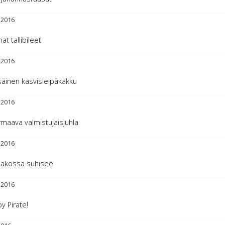
.2016
nat tallibileet
.2016
äinen kasvisleipäkakku
.2016
maava valmistujaisjuhla
.2016
dakossa suhisee
.2016
y Pirate!