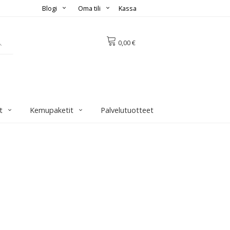
Blogi
Oma tili
Kassa
0,00 €
t
Kemupaketit
Palvelutuotteet