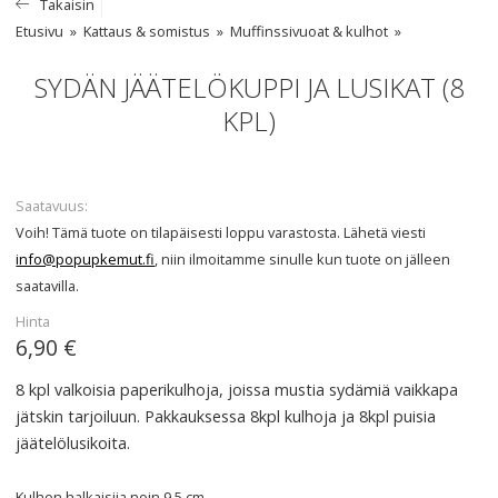
Takaisin
Etusivu
Kattaus & somistus
Muffinssivuoat & kulhot
SYDÄN JÄÄTELÖKUPPI JA LUSIKAT (8
KPL)
Saatavuus
Voih! Tämä tuote on tilapäisesti loppu varastosta. Lähetä viesti
info@popupkemut.fi
, niin ilmoitamme sinulle kun tuote on jälleen
saatavilla.
Hinta
6,90 €
8 kpl valkoisia paperikulhoja, joissa mustia sydämiä vaikkapa
jätskin tarjoiluun. Pakkauksessa 8kpl kulhoja ja 8kpl puisia
jäätelölusikoita.
Kulhon halkaisija noin 9,5 cm.