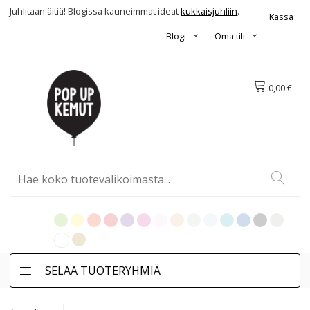
Juhlitaan äitiä! Blogissa kauneimmat ideat
kukkaisjuhliin
.
Kassa
Blogi
Oma tili
0,00 €
SELAA TUOTERYHMIÄ