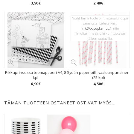
3
,
90
€
2
,
40
€
Voih! Tämä tuote on tilapäisesti loppu
varastosta. Lähetä viesti
info@popupkemut.fi
, niin
ilmoitamme sinulle kun tuote on
jälleen saatavilla.
Pikkuprinsessa teemapaperi A4, 8
Sydän paperipilli, vaaleanpunainen
kpl
(25 kpl)
6
,
90
€
4
,
50
€
TÄMÄN TUOTTEEN OSTANEET OSTIVAT MYÖS…