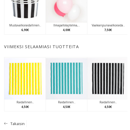
Mustavalkoraidallinen..
Ilmapallolajitelma,..
Vaaleanpunavalkoraida..
6
,
90
€
4
,
00
€
7
,
50
€
VIIMEKSI SELAAMIASI TUOTTEITA
Raidallinen..
Raidallinen..
Raidallinen..
4
,
50
€
4
,
50
€
4
,
50
€
Takaisin