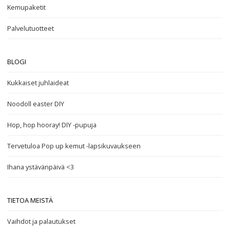
Kemupaketit
Palvelutuotteet
BLOGI
Kukkaiset juhlaideat
Noodoll easter DIY
Hop, hop hooray! DIY -pupuja
Tervetuloa Pop up kemut -lapsikuvaukseen
Ihana ystävänpäivä <3
TIETOA MEISTÄ
Vaihdot ja palautukset