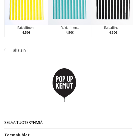
Raidallinen..
Raidallinen..
Raidallinen..
4
,
50
€
4
,
50
€
4
,
50
€
Takaisin
SELAA TUOTERYHMIÄ
Teemajuhlat