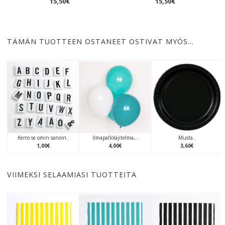
15
,
50
€
15
,
50
€
TÄMÄN TUOTTEEN OSTANEET OSTIVAT MYÖS…
Kerro se omin sanoin..
Ilmapallolajitelma,..
Musta..
1
,
00
€
4
,
00
€
3
,
60
€
VIIMEKSI SELAAMIASI TUOTTEITA