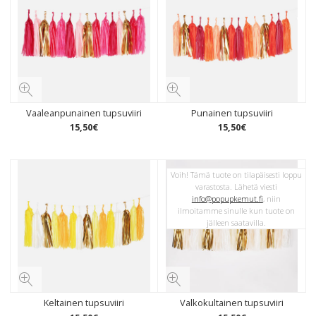
Vaaleanpunainen tupsuviiri
Punainen tupsuviiri
15
,
50
€
15
,
50
€
Voih! Tämä tuote on tilapäisesti loppu
varastosta. Lähetä viesti
info@popupkemut.fi
, niin
ilmoitamme sinulle kun tuote on
jälleen saatavilla.
Keltainen tupsuviiri
Valkokultainen tupsuviiri