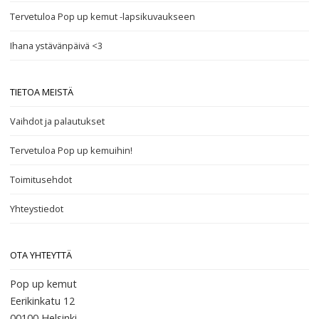
Tervetuloa Pop up kemut -lapsikuvaukseen
Ihana ystävänpäivä <3
TIETOA MEISTÄ
Vaihdot ja palautukset
Tervetuloa Pop up kemuihin!
Toimitusehdot
Yhteystiedot
OTA YHTEYTTÄ
Pop up kemut
Eerikinkatu 12
00100
Helsinki