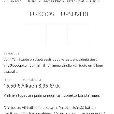
Takaisin
Etusivu
Teemajuhlat
Lastenjuhlat
Fillari
TURKOOSI TUPSUVIIRI
Saatavuus
Voih! Tämä tuote on tilapäisesti loppu varastosta. Lähetä viesti
info@popupkemut.fi
, niin ilmoitamme sinulle kun tuote on jälleen
saatavilla.
Hinta
Osamaksulla
15,50 €
Alkaen
8,95 €/kk
Ylellinen tupsuviiri juhlahumuun tai huonetta koristamaan.
DIY
-tuote. Viiri pitää itse kasata. Paketti sisältää kaiken
tarvitsemasi ja kasausohjeet! 20 tupsua, ripustusnauhan (4,2