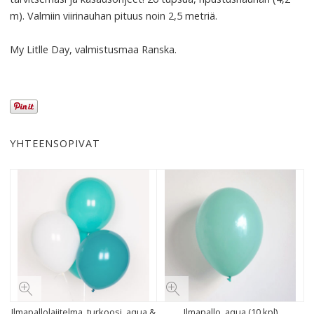
m). Valmiin viirinauhan pituus noin 2,5 metriä.
My Litlle Day, valmistusmaa Ranska.
YHTEENSOPIVAT
Ilmapallolajitelma, turkoosi, aqua &
Ilmapallo, aqua (10 kpl)