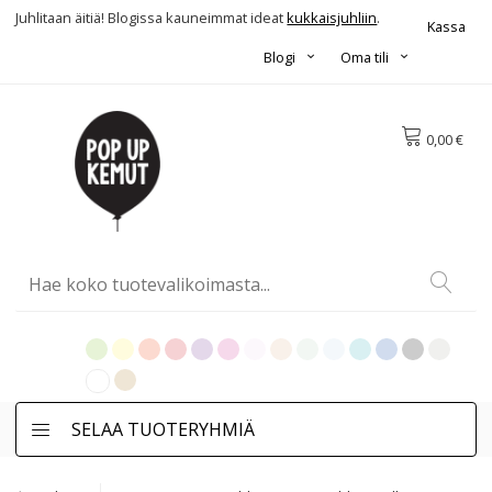
Juhlitaan äitiä! Blogissa kauneimmat ideat
kukkaisjuhliin
.
Kassa
Blogi
Oma tili
0,00 €
SELAA TUOTERYHMIÄ