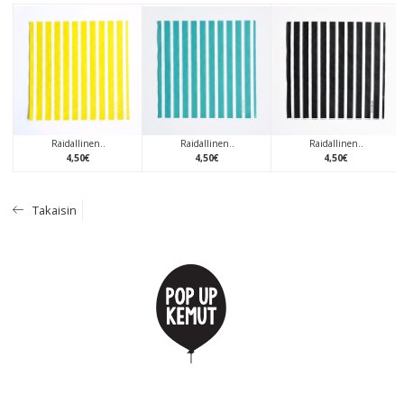
Raidallinen..
Raidallinen..
Raidallinen..
4
,
50
€
4
,
50
€
4
,
50
€
Takaisin