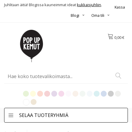
Juhlitaan äitiä! Blogissa kauneimmat ideat
kukkaisjuhliin
.
Kassa
Blogi
Oma tili
0,00 €
SELAA TUOTERYHMIÄ