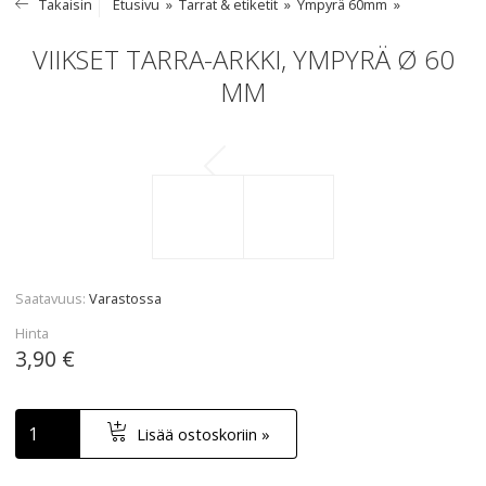
Takaisin
Etusivu
Tarrat & etiketit
Ympyrä 60mm
VIIKSET TARRA-ARKKI, YMPYRÄ Ø 60
MM
Saatavuus
Varastossa
Hinta
3,90 €
Lisää ostoskoriin »