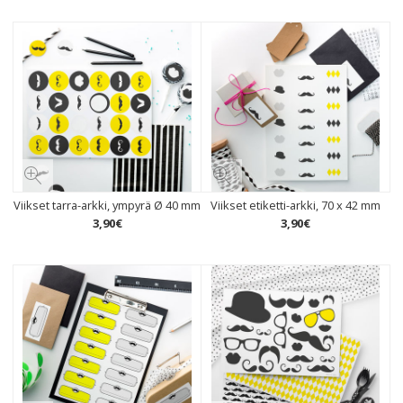
Viikset tarra-arkki, ympyrä Ø 40 mm
Viikset etiketti-arkki, 70 x 42 mm
3
,
90
€
3
,
90
€