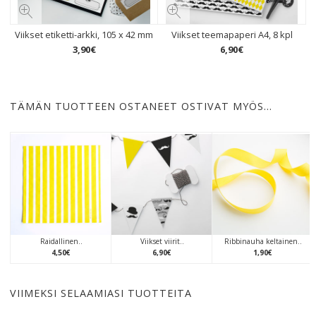
Viikset etiketti-arkki, 105 x 42 mm
Viikset teemapaperi A4, 8 kpl
3
,
90
€
6
,
90
€
TÄMÄN TUOTTEEN OSTANEET OSTIVAT MYÖS…
Raidallinen..
Viikset viirit..
Ribbinauha keltainen..
4
,
50
€
6
,
90
€
1
,
90
€
VIIMEKSI SELAAMIASI TUOTTEITA