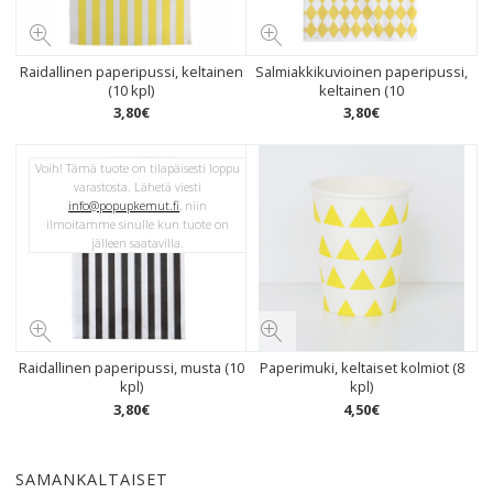
Raidallinen paperipussi, keltainen
Salmiakkikuvioinen paperipussi,
(10 kpl)
keltainen (10
3
,
80
€
3
,
80
€
Voih! Tämä tuote on tilapäisesti loppu
varastosta. Lähetä viesti
info@popupkemut.fi
, niin
ilmoitamme sinulle kun tuote on
jälleen saatavilla.
Raidallinen paperipussi, musta (10
Paperimuki, keltaiset kolmiot (8
kpl)
kpl)
3
,
80
€
4
,
50
€
SAMANKALTAISET