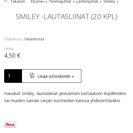
Takaisin
Etusivu
Teemajuhlat
Lastenjuhlat
Smiley
SMILEY -LAUTASLIINAT (20 KPL)
Saatavuus
Varastossa
Hinta
4,50 €
Lisää ostoskoriin »
Hauskat Smiley -lautasliinat yksivärisen kattauksen ilopillereiksi
tai muiden saman sarjan tuotteiden kanssa yhdistettäväksi.