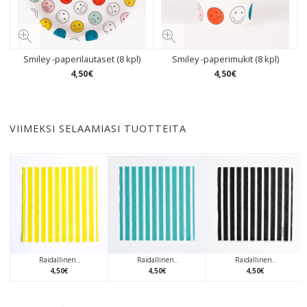
Smiley -paperilautaset (8 kpl)
Smiley -paperimukit (8 kpl)
4
,
50
€
4
,
50
€
VIIMEKSI SELAAMIASI TUOTTEITA
Raidallinen..
Raidallinen..
Raidallinen..
4
,
50
€
4
,
50
€
4
,
50
€