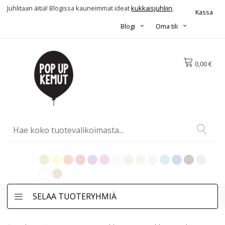
Juhlitaan äitiä! Blogissa kauneimmat ideat
kukkaisjuhliin
.
Kassa
Blogi
Oma tili
0,00 €
SELAA TUOTERYHMIÄ