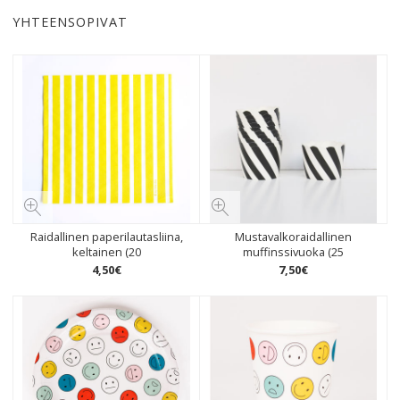
YHTEENSOPIVAT
Raidallinen paperilautasliina,
Mustavalkoraidallinen
keltainen (20
muffinssivuoka (25
4
,
50
€
7
,
50
€