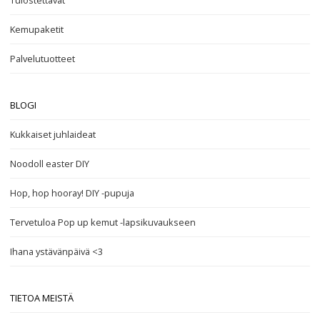
Tulostettavat
Kemupaketit
Palvelutuotteet
BLOGI
Kukkaiset juhlaideat
Noodoll easter DIY
Hop, hop hooray! DIY -pupuja
Tervetuloa Pop up kemut -lapsikuvaukseen
Ihana ystävänpäivä <3
TIETOA MEISTÄ