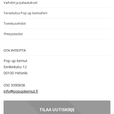
Vaihdot ja palautukset
Tervetuloa Pop up kemuihin!
Toimitusehdot
Yhteystiedot
OTA YHTEYTTÄ
Pop up kemut
Eerikinkatu 12
00100
Helsinki
050 3090858
info@popupkemut.fi
TILAA UUTISKIRJE