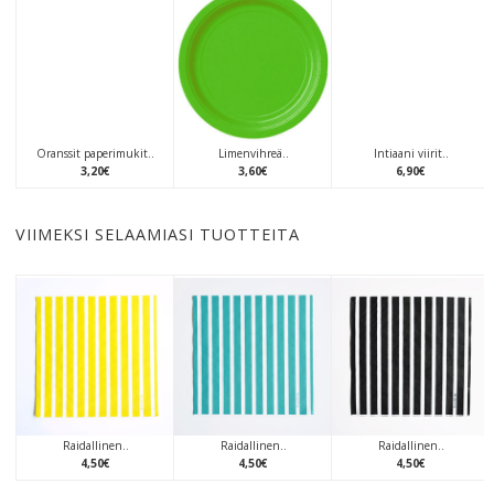
Oranssit paperimukit..
Limenvihreä..
Intiaani viirit..
3
,
20
€
3
,
60
€
6
,
90
€
VIIMEKSI SELAAMIASI TUOTTEITA
Raidallinen..
Raidallinen..
Raidallinen..
4
,
50
€
4
,
50
€
4
,
50
€