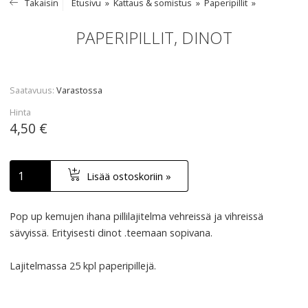
Takaisin
Etusivu
Kattaus & somistus
Paperipillit
PAPERIPILLIT, DINOT
Saatavuus
Varastossa
Hinta
4,50 €
Lisää ostoskoriin »
Pop up kemujen ihana pillilajitelma vehreissä ja vihreissä
sävyissä. Erityisesti dinot .teemaan sopivana.
Lajitelmassa 25 kpl paperipillejä.