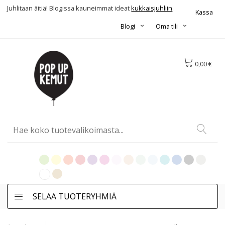
Juhlitaan äitiä! Blogissa kauneimmat ideat
kukkaisjuhliin
.
Kassa
Blogi
Oma tili
0,00 €
SELAA TUOTERYHMIÄ