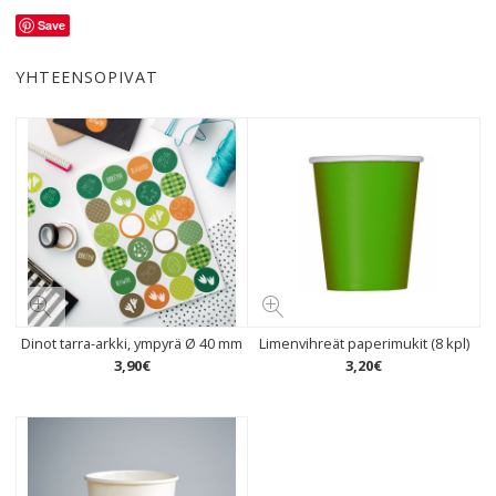
Save
YHTEENSOPIVAT
Dinot tarra-arkki, ympyrä Ø 40 mm
Limenvihreät paperimukit (8 kpl)
3
,
90
€
3
,
20
€