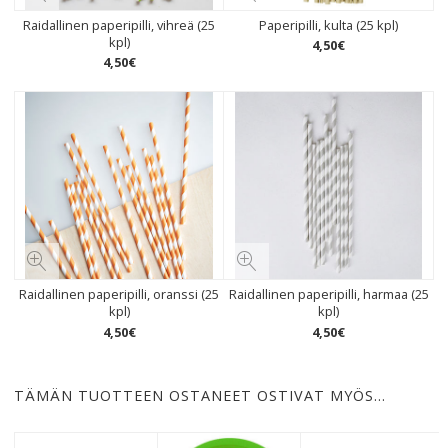
Raidallinen paperipilli, vihreä (25
Paperipilli, kulta (25 kpl)
kpl)
4
,
50
€
4
,
50
€
Raidallinen paperipilli, oranssi (25
Raidallinen paperipilli, harmaa (25
kpl)
kpl)
4
,
50
€
4
,
50
€
TÄMÄN TUOTTEEN OSTANEET OSTIVAT MYÖS…