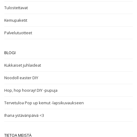
Tulostettavat
Kemupaketit
Palvelutuotteet
BLOGI
Kukkaiset juhlaideat
Noodoll easter DIY
Hop, hop hooray! DIY -pupuja
Tervetuloa Pop up kemut -lapsikuvaukseen
Ihana ystävänpäivä <3
TIETOA MEISTÄ