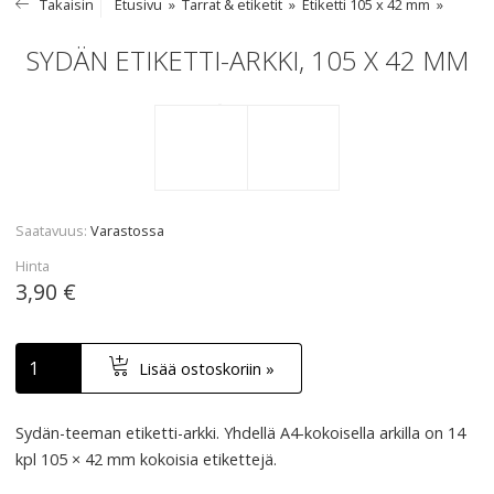
Takaisin
Etusivu
Tarrat & etiketit
Etiketti 105 x 42 mm
SYDÄN ETIKETTI-ARKKI, 105 X 42 MM
Saatavuus
Varastossa
Hinta
3,90 €
Lisää ostoskoriin »
Sydän-teeman etiketti-arkki. Yhdellä A4-kokoisella arkilla on 14
kpl 105 × 42 mm kokoisia etikettejä.