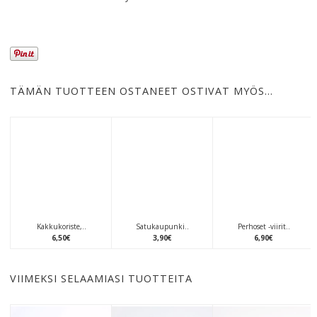
TÄMÄN TUOTTEEN OSTANEET OSTIVAT MYÖS…
Kakkukoriste,..
Satukaupunki..
Perhoset -viirit..
6
,
50
€
3
,
90
€
6
,
90
€
VIIMEKSI SELAAMIASI TUOTTEITA