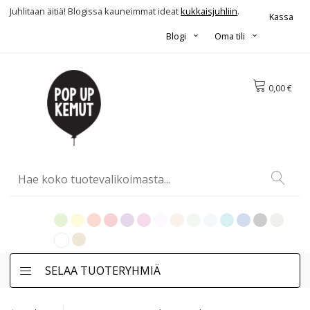
Juhlitaan äitiä! Blogissa kauneimmat ideat
kukkaisjuhliin
.
Kassa
Blogi
Oma tili
0,00 €
SELAA TUOTERYHMIÄ