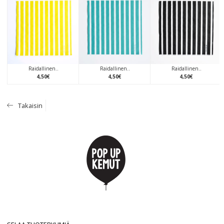
Raidallinen..
Raidallinen..
Raidallinen..
4
,
50
€
4
,
50
€
4
,
50
€
Takaisin