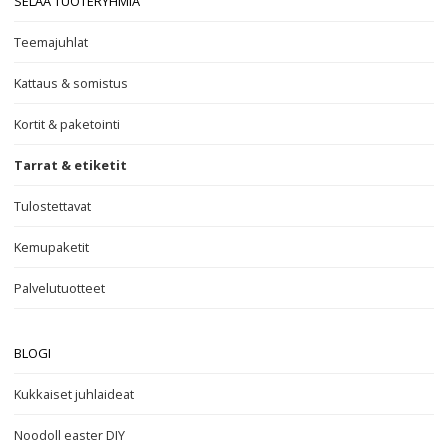
SELAA TUOTERYHMIÄ
Teemajuhlat
Kattaus & somistus
Kortit & paketointi
Tarrat & etiketit
Tulostettavat
Kemupaketit
Palvelutuotteet
BLOGI
Kukkaiset juhlaideat
Noodoll easter DIY