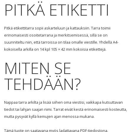
PITKÄ
ETIKETTI
Pitkä etikettitarra sopii askarteluun ja kattauksiin. Tarra toimii
erinomaisesti osoitetarrana ja merkitsemisessä, sillä se on
suunniteltu niin, että tarroissa on tilaa omalle viestille. Yhdellä A4-
kokoisella arkilla on 14 kpl 105 × 42 mm kokoisia etikettejä.
MITEN
SE
TEHDÄÄN
?
Nappaa tarra arkilta ja lisää siihen oma viestisi, vaikkapa kutsuttavan
tiedot tai lahjan saajan nimi. Tarrat eivät kestä erinomaisesti kosteutta,
mutta pysyvät kyllä kemujen ajan menossa mukana.
Tämä tuote on saatavana myös ladattavana
PDF
-tiedostona.