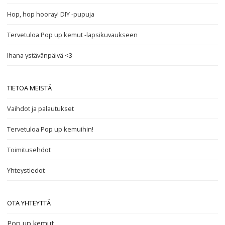
Hop, hop hooray! DIY -pupuja
Tervetuloa Pop up kemut -lapsikuvaukseen
Ihana ystävänpäivä <3
TIETOA MEISTÄ
Vaihdot ja palautukset
Tervetuloa Pop up kemuihin!
Toimitusehdot
Yhteystiedot
OTA YHTEYTTÄ
Pop up kemut