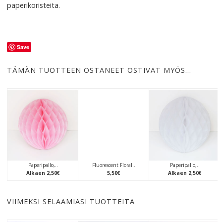
paperikoristeita.
Save
TÄMÄN TUOTTEEN OSTANEET OSTIVAT MYÖS…
Paperipallo,..
Fluorescent Floral..
Paperipallo,..
Alkaen
2
,
50
€
5
,
50
€
Alkaen
2
,
50
€
VIIMEKSI SELAAMIASI TUOTTEITA