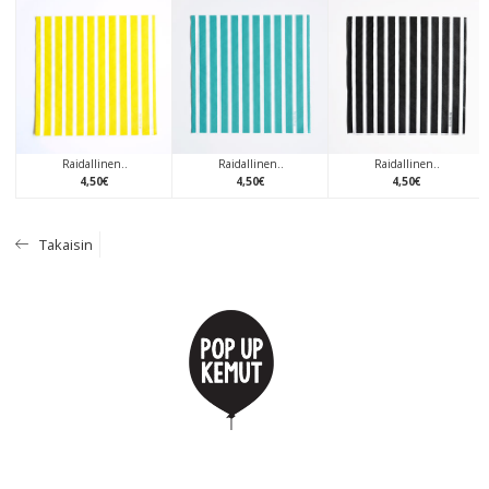
Raidallinen..
Raidallinen..
Raidallinen..
4
,
50
€
4
,
50
€
4
,
50
€
Takaisin