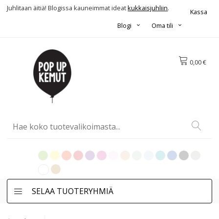
Juhlitaan äitiä! Blogissa kauneimmat ideat
kukkaisjuhliin
.
Kassa
Blogi
Oma tili
0,00 €
SELAA TUOTERYHMIÄ