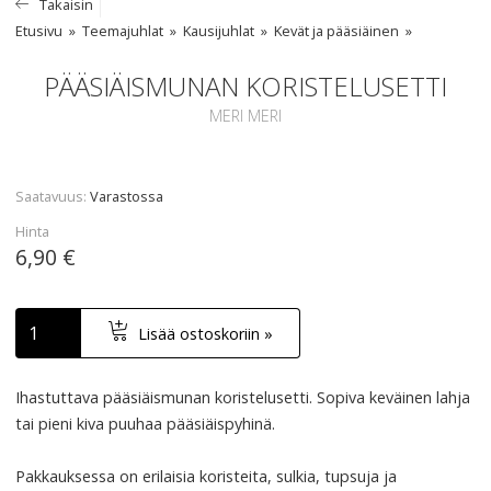
Takaisin
Etusivu
Teemajuhlat
Kausijuhlat
Kevät ja pääsiäinen
PÄÄSIÄISMUNAN KORISTELUSETTI
MERI MERI
Saatavuus
Varastossa
Hinta
6,90 €
Lisää ostoskoriin »
Ihastuttava pääsiäismunan koristelusetti. Sopiva keväinen lahja
tai pieni kiva puuhaa pääsiäispyhinä.
Pakkauksessa on erilaisia koristeita, sulkia, tupsuja ja