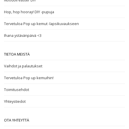
Noodoll easter DIY
Hop, hop hooray! DIY -pupuja
Tervetuloa Pop up kemut -lapsikuvaukseen
Ihana ystävänpäivä <3
TIETOA MEISTÄ
Vaihdot ja palautukset
Tervetuloa Pop up kemuihin!
Toimitusehdot
Yhteystiedot
OTA YHTEYTTÄ